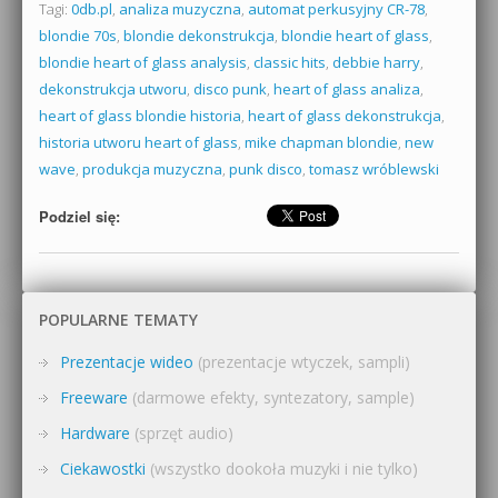
Tagi:
0db.pl
,
analiza muzyczna
,
automat perkusyjny CR-78
,
blondie 70s
,
blondie dekonstrukcja
,
blondie heart of glass
,
blondie heart of glass analysis
,
classic hits
,
debbie harry
,
dekonstrukcja utworu
,
disco punk
,
heart of glass analiza
,
heart of glass blondie historia
,
heart of glass dekonstrukcja
,
historia utworu heart of glass
,
mike chapman blondie
,
new
wave
,
produkcja muzyczna
,
punk disco
,
tomasz wróblewski
Podziel się:
POPULARNE TEMATY
Prezentacje wideo
(prezentacje wtyczek, sampli)
Freeware
(darmowe efekty, syntezatory, sample)
Hardware
(sprzęt audio)
Ciekawostki
(wszystko dookoła muzyki i nie tylko)