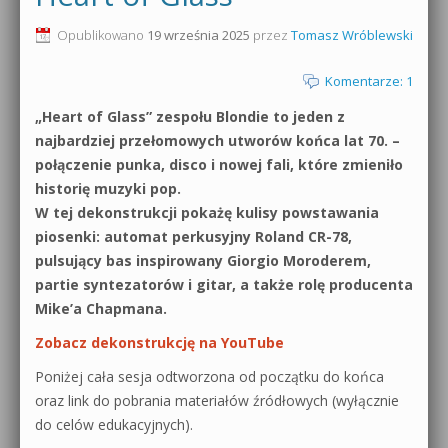
0dB.pl - informacje
Opublikowano
19 września 2025
przez
Tomasz Wróblewski
Produkcja muzyczna od podstaw
Newsletter
Komentarze: 1
Sylenth1 od podstaw
„Heart of Glass” zespołu Blondie to jeden z
Materiały dla mediów
Sound Forge od podstaw
najbardziej przełomowych utworów końca lat 70. –
Archiwum aktualności
połączenie punka, disco i nowej fali, które zmieniło
Dubstep z syntezatorem Massive
historię muzyki pop.
Polityka prywatności
W tej dekonstrukcji pokażę kulisy powstawania
Kontakt 5 Kompendium
piosenki: automat perkusyjny Roland CR-78,
Regulamin
pulsujący bas inspirowany Giorgio Moroderem,
Pakiety
partie syntezatorów i gitar, a także rolę producenta
Działanie sklepu internetowego
Mike’a Chapmana.
Zobacz dekonstrukcję na YouTube
Wyszukiwanie
Poniżej cała sesja odtworzona od początku do końca
oraz link do pobrania materiałów źródłowych (wyłącznie
do celów edukacyjnych).