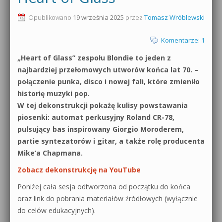
0dB.pl - informacje
Opublikowano
19 września 2025
przez
Tomasz Wróblewski
Produkcja muzyczna od podstaw
Newsletter
Komentarze: 1
Sylenth1 od podstaw
„Heart of Glass” zespołu Blondie to jeden z
Materiały dla mediów
Sound Forge od podstaw
najbardziej przełomowych utworów końca lat 70. –
Archiwum aktualności
połączenie punka, disco i nowej fali, które zmieniło
Dubstep z syntezatorem Massive
historię muzyki pop.
Polityka prywatności
W tej dekonstrukcji pokażę kulisy powstawania
Kontakt 5 Kompendium
piosenki: automat perkusyjny Roland CR-78,
Regulamin
pulsujący bas inspirowany Giorgio Moroderem,
Pakiety
partie syntezatorów i gitar, a także rolę producenta
Działanie sklepu internetowego
Mike’a Chapmana.
Zobacz dekonstrukcję na YouTube
Wyszukiwanie
Poniżej cała sesja odtworzona od początku do końca
oraz link do pobrania materiałów źródłowych (wyłącznie
do celów edukacyjnych).