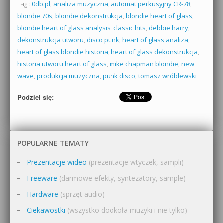
Tagi:
0db.pl
,
analiza muzyczna
,
automat perkusyjny CR-78
,
blondie 70s
,
blondie dekonstrukcja
,
blondie heart of glass
,
blondie heart of glass analysis
,
classic hits
,
debbie harry
,
dekonstrukcja utworu
,
disco punk
,
heart of glass analiza
,
heart of glass blondie historia
,
heart of glass dekonstrukcja
,
historia utworu heart of glass
,
mike chapman blondie
,
new
wave
,
produkcja muzyczna
,
punk disco
,
tomasz wróblewski
Podziel się:
POPULARNE TEMATY
Prezentacje wideo
(prezentacje wtyczek, sampli)
Freeware
(darmowe efekty, syntezatory, sample)
Hardware
(sprzęt audio)
Ciekawostki
(wszystko dookoła muzyki i nie tylko)