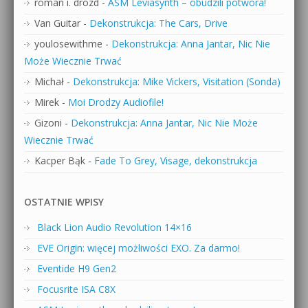
roman i. drozd
-
ASM Leviasynth – obudzili potwora!
Van Guitar
-
Dekonstrukcja: The Cars, Drive
youlosewithme
-
Dekonstrukcja: Anna Jantar, Nic Nie
Może Wiecznie Trwać
Michał
-
Dekonstrukcja: Mike Vickers, Visitation (Sonda)
Mirek
-
Moi Drodzy Audiofile!
Gizoni
-
Dekonstrukcja: Anna Jantar, Nic Nie Może
Wiecznie Trwać
Kacper Bąk
-
Fade To Grey, Visage, dekonstrukcja
OSTATNIE WPISY
Black Lion Audio Revolution 14×16
EVE Origin: więcej możliwości EXO. Za darmo!
Eventide H9 Gen2
Focusrite ISA C8X