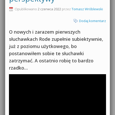
0dB.pl - informacje
Opublikowano
2 czerwca 2022
przez
Tomasz Wróblewski
Produkcja muzyczna od podstaw
Newsletter
Dodaj komentarz
Sylenth1 od podstaw
Materiały dla mediów
O nowych i zarazem pierwszych
Sound Forge od podstaw
słuchawkach Rode zupełnie subiektywnie,
Archiwum aktualności
już z poziomu użytkowego, bo
Dubstep z syntezatorem Massive
postanowiłem sobie te słuchawki
Polityka prywatności
Kontakt 5 Kompendium
zatrzymać. A ostatnio robię to bardzo
Regulamin
rzadko…
Pakiety
Działanie sklepu internetowego
Wyszukiwanie