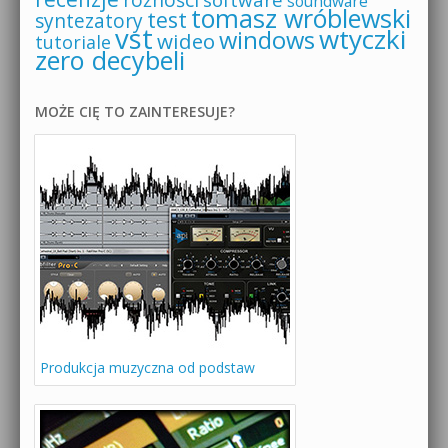
soundware
tomasz wróblewski
test
syntezatory
vst
wtyczki
windows
wideo
tutoriale
zero decybeli
MOŻE CIĘ TO ZAINTERESUJE?
Produkcja muzyczna od podstaw