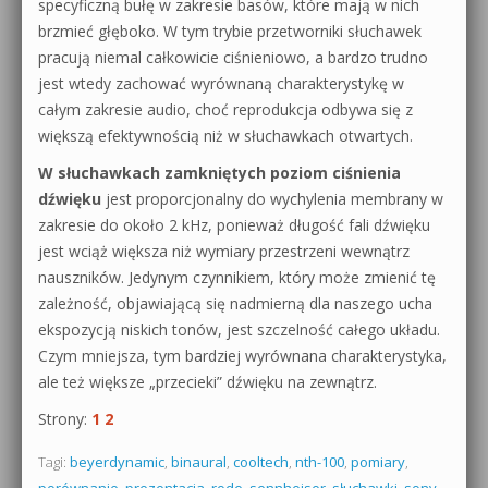
specyficzną bułę w zakresie basów, które mają w nich
brzmieć głęboko. W tym trybie przetworniki słuchawek
pracują niemal całkowicie ciśnieniowo, a bardzo trudno
jest wtedy zachować wyrównaną charakterystykę w
całym zakresie audio, choć reprodukcja odbywa się z
większą efektywnością niż w słuchawkach otwartych.
W słuchawkach zamkniętych poziom ciśnienia
dźwięku
jest proporcjonalny do wychylenia membrany w
zakresie do około 2 kHz, ponieważ długość fali dźwięku
jest wciąż większa niż wymiary przestrzeni wewnątrz
nauszników. Jedynym czynnikiem, który może zmienić tę
zależność, objawiającą się nadmierną dla naszego ucha
ekspozycją niskich tonów, jest szczelność całego układu.
Czym mniejsza, tym bardziej wyrównana charakterystyka,
ale też większe „przecieki” dźwięku na zewnątrz.
Strony:
1
2
Tagi:
beyerdynamic
,
binaural
,
cooltech
,
nth-100
,
pomiary
,
porównanie
,
prezentacja
,
rode
,
sennheiser
,
słuchawki
,
sony
,