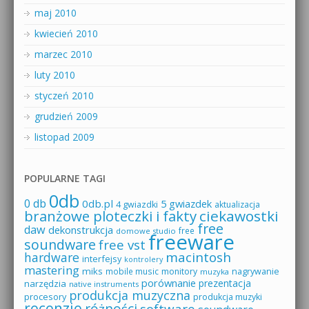
maj 2010
kwiecień 2010
marzec 2010
luty 2010
styczeń 2010
grudzień 2009
listopad 2009
POPULARNE TAGI
0db
0 db
0db.pl
5 gwiazdek
4 gwiazdki
aktualizacja
branżowe ploteczki i fakty
ciekawostki
free
daw
dekonstrukcja
free
domowe studio
freeware
soundware
free vst
macintosh
hardware
interfejsy
kontrolery
mastering
miks
mobile music
monitory
nagrywanie
muzyka
porównanie
prezentacja
narzędzia
native instruments
produkcja muzyczna
procesory
produkcja muzyki
recenzje
różności
software