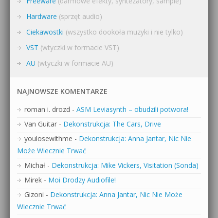
Freeware
(darmowe efekty, syntezatory, sample)
Hardware
(sprzęt audio)
Ciekawostki
(wszystko dookoła muzyki i nie tylko)
VST
(wtyczki w formacie VST)
AU
(wtyczki w formacie AU)
NAJNOWSZE KOMENTARZE
roman i. drozd
-
ASM Leviasynth – obudzili potwora!
Van Guitar
-
Dekonstrukcja: The Cars, Drive
youlosewithme
-
Dekonstrukcja: Anna Jantar, Nic Nie
Może Wiecznie Trwać
Michał
-
Dekonstrukcja: Mike Vickers, Visitation (Sonda)
Mirek
-
Moi Drodzy Audiofile!
Gizoni
-
Dekonstrukcja: Anna Jantar, Nic Nie Może
Wiecznie Trwać