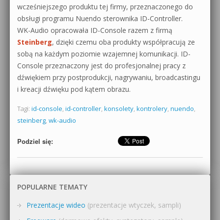
wcześniejszego produktu tej firmy, przeznaczonego do
obsługi programu Nuendo sterownika ID-Controller.
WK-Audio opracowała ID-Console razem z firmą
Steinberg
, dzięki czemu oba produkty współpracują ze
sobą na każdym poziomie wzajemnej komunikacji. ID-
Console przeznaczony jest do profesjonalnej pracy z
dźwiękiem przy postprodukcji, nagrywaniu, broadcastingu
i kreacji dźwięku pod kątem obrazu.
Tagi:
id-console
,
id-controller
,
konsolety
,
kontrolery
,
nuendo
,
steinberg
,
wk-audio
Podziel się:
POPULARNE TEMATY
Prezentacje wideo
(prezentacje wtyczek, sampli)