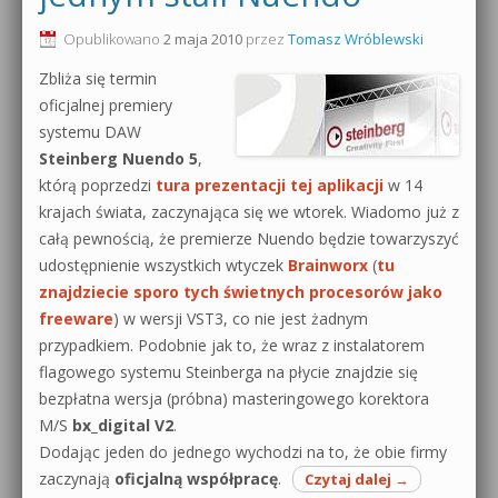
0dB.pl - informacje
Opublikowano
2 maja 2010
przez
Tomasz Wróblewski
Produkcja muzyczna od podstaw
Zbliża się termin
Newsletter
Sylenth1 od podstaw
oficjalnej premiery
systemu DAW
Materiały dla mediów
Sound Forge od podstaw
Steinberg Nuendo 5
,
Archiwum aktualności
którą poprzedzi
tura prezentacji tej aplikacji
w 14
Dubstep z syntezatorem Massive
krajach świata, zaczynająca się we wtorek. Wiadomo już z
Polityka prywatności
całą pewnością, że premierze Nuendo będzie towarzyszyć
Kontakt 5 Kompendium
udostępnienie wszystkich wtyczek
Brainworx
(
tu
Regulamin
znajdziecie sporo tych świetnych procesorów jako
Pakiety
freeware
) w wersji VST3, co nie jest żadnym
Działanie sklepu internetowego
przypadkiem. Podobnie jak to, że wraz z instalatorem
flagowego systemu Steinberga na płycie znajdzie się
Wyszukiwanie
bezpłatna wersja (próbna) masteringowego korektora
M/S
bx_digital V2
.
Dodając jeden do jednego wychodzi na to, że obie firmy
zaczynają
oficjalną współpracę
.
Czytaj dalej
→