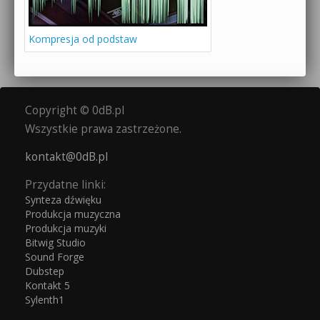
Kompresja od podstaw
Copyright © 0dB.pl
Wszystkie prawa zastrzeżone.
kontakt@0dB.pl
Przydatne linki:
Synteza dźwięku
Produkcja muzyczna
Produkcja muzyki
Bitwig Studio
Sound Forge
Dubstep
Kontakt 5
Sylenth1