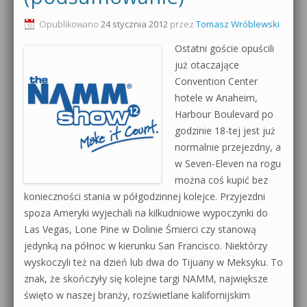
0dB.pl - informacje
Opublikowano
24 stycznia 2012
przez
Tomasz Wróblewski
Produkcja muzyczna od podstaw
Ostatni goście opuścili
Newsletter
Sylenth1 od podstaw
już otaczające
Convention Center
Materiały dla mediów
Sound Forge od podstaw
hotele w Anaheim,
Archiwum aktualności
Harbour Boulevard po
Dubstep z syntezatorem Massive
godzinie 18-tej jest już
Polityka prywatności
normalnie przejezdny, a
Kontakt 5 Kompendium
w Seven-Eleven na rogu
Regulamin
można coś kupić bez
Pakiety
konieczności stania w półgodzinnej kolejce. Przyjezdni
Działanie sklepu internetowego
spoza Ameryki wyjechali na kilkudniowe wypoczynki do
Las Vegas, Lone Pine w Dolinie Śmierci czy stanową
Wyszukiwanie
jedynką na północ w kierunku San Francisco. Niektórzy
wyskoczyli też na dzień lub dwa do Tijuany w Meksyku. To
znak, że skończyły się kolejne targi NAMM, największe
święto w naszej branży, rozświetlane kalifornijskim