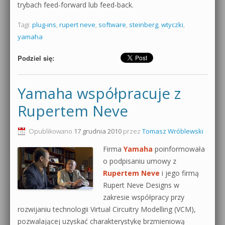
trybach feed-forward lub feed-back.
Tagi:
plug-ins
,
rupert neve
,
software
,
steinberg
,
wtyczki
,
yamaha
Podziel się:
Yamaha współpracuje z
Rupertem Neve
Opublikowano
17 grudnia 2010
przez
Tomasz Wróblewski
Firma
Yamaha
poinformowała
o podpisaniu umowy z
Rupertem Neve
i jego firmą
Rupert Neve Designs w
zakresie współpracy przy
rozwijaniu technologii Virtual Circuitry Modelling (VCM),
pozwalającej uzyskać charakterystykę brzmieniową