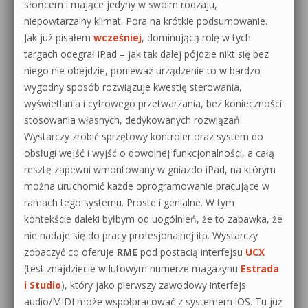
słońcem i mające jedyny w swoim rodzaju,
niepowtarzalny klimat. Pora na krótkie podsumowanie.
Jak już pisałem
wcześniej
, dominującą rolę w tych
targach odegrał iPad – jak tak dalej pójdzie nikt się bez
niego nie obejdzie, ponieważ urządzenie to w bardzo
wygodny sposób rozwiązuje kwestię sterowania,
wyświetlania i cyfrowego przetwarzania, bez konieczności
stosowania własnych, dedykowanych rozwiązań.
Wystarczy zrobić sprzętowy kontroler oraz system do
obsługi wejść i wyjść o dowolnej funkcjonalności, a całą
resztę zapewni wmontowany w gniazdo iPad, na którym
można uruchomić każde oprogramowanie pracujące w
ramach tego systemu. Proste i genialne. W tym
kontekście daleki byłbym od uogólnień, że to zabawka, że
nie nadaje się do pracy profesjonalnej itp. Wystarczy
zobaczyć co oferuje
RME
pod postacią interfejsu
UCX
(test znajdziecie w lutowym numerze magazynu
Estrada
i Studio
), który jako pierwszy zawodowy interfejs
audio/MIDI może współpracować z systemem iOS. Tu już