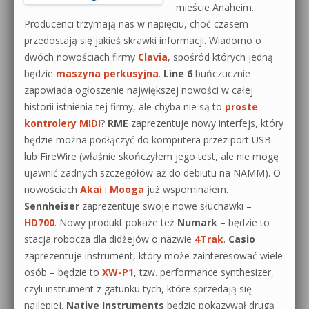
mieście Anaheim.
Producenci trzymają nas w napięciu, choć czasem
przedostają się jakieś skrawki informacji. Wiadomo o
dwóch nowościach firmy
Clavia
, spośród których jedną
będzie
maszyna perkusyjna
.
Line 6
buńczucznie
zapowiada ogłoszenie największej nowości w całej
historii istnienia tej firmy, ale chyba nie są to
proste
kontrolery MIDI
?
RME
zaprezentuje nowy interfejs, który
będzie można podłączyć do komputera przez port USB
lub FireWire (właśnie skończyłem jego test, ale nie mogę
ujawnić żadnych szczegółów aż do debiutu na NAMM). O
nowościach
Akai
i
Mooga
już wspominałem.
Sennheiser
zaprezentuje swoje nowe słuchawki –
HD700
. Nowy produkt pokaże też
Numark
– będzie to
stacja robocza dla didżejów o nazwie
4Trak
.
Casio
zaprezentuje instrument, który może zainteresować wiele
osób – będzie to
XW-P1
, tzw. performance synthesizer,
czyli instrument z gatunku tych, które sprzedają się
najlepiej.
Native Instruments
będzie pokazywał drugą