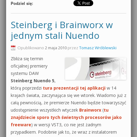
Podziel się:
Steinberg i Brainworx w
jednym stali Nuendo
Opublikowano
2 maja 2010
przez
Tomasz Wróblewski
Zbliża się termin
oficjalnej premiery
systemu DAW
Steinberg Nuendo 5
,
którą poprzedzi
tura prezentacji tej aplikacji
w 14
krajach świata, zaczynająca się we wtorek. Wiadomo już z
całą pewnością, że premierze Nuendo będzie towarzyszyć
udostępnienie wszystkich wtyczek
Brainworx
(
tu
znajdziecie sporo tych świetnych procesorów jako
freeware
) w wersji VST3, co nie jest żadnym
przypadkiem. Podobnie jak to, że wraz z instalatorem