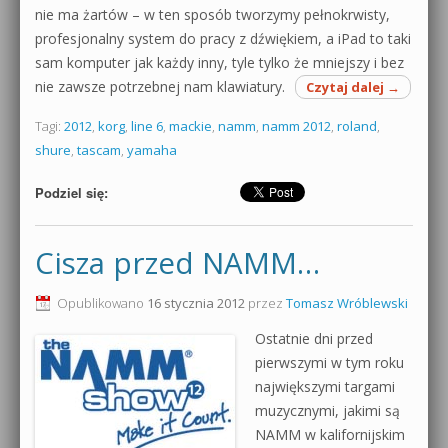
nie ma żartów – w ten sposób tworzymy pełnokrwisty,
profesjonalny system do pracy z dźwiękiem, a iPad to taki
sam komputer jak każdy inny, tyle tylko że mniejszy i bez
nie zawsze potrzebnej nam klawiatury.
Czytaj dalej
→
Tagi:
2012
,
korg
,
line 6
,
mackie
,
namm
,
namm 2012
,
roland
,
shure
,
tascam
,
yamaha
Podziel się:
Cisza przed NAMM…
Opublikowano
16 stycznia 2012
przez
Tomasz Wróblewski
Ostatnie dni przed
pierwszymi w tym roku
największymi targami
muzycznymi, jakimi są
NAMM w kalifornijskim