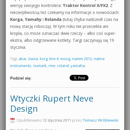
wersję swojego kontrolera:
Traktor Kontrol X/FX2
. Z
niecierpliwością też czekamy na informacje o nowościach
Korga
,
Yamahy
i
Rolanda
(tutaj chyba nadszedł czas na
nową stację roboczą). W tym roku nie przeciekła ani
kropla, co może oznaczać dwie rzeczy – albo coś super-
ekstra, albo odgrzewane kotlety. Targi zaczynają się 19
stycznia.
Tagi:
akai
,
clavia
,
korg
,
line 6
,
moog
,
namm 2012
,
native
instruments
,
numark
,
rme
,
roland
,
yamaha
Podziel się:
Wtyczki Rupert Neve
Design
Opublikowano
12 stycznia 2011
przez
Tomasz Wróblewski