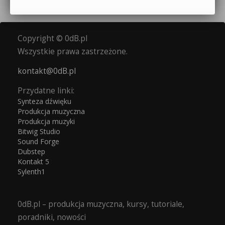
Copyright © 0dB.pl
Wszystkie prawa zastrzeżone.
kontakt@0dB.pl
Przydatne linki:
Synteza dźwięku
Produkcja muzyczna
Produkcja muzyki
Bitwig Studio
Sound Forge
Dubstep
Kontakt 5
Sylenth1
0dB.pl – produkcja muzyczna, kursy, tutoriale,
poradniki, nowości