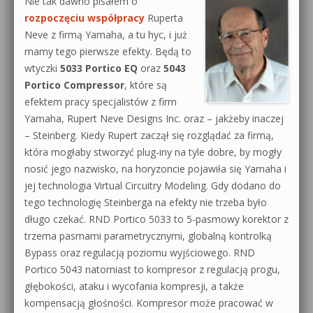
Nie tak dawno pisałem o
rozpoczęciu współpracy
Ruperta
Neve z firmą Yamaha, a tu hyc, i już
mamy tego pierwsze efekty. Będą to
wtyczki
5033 Portico EQ
oraz
5043
Portico Compressor
, które są
efektem pracy specjalistów z firm
Yamaha, Rupert Neve Designs Inc. oraz – jakżeby inaczej
– Steinberg. Kiedy Rupert zaczął się rozglądać za firmą,
która mogłaby stworzyć plug-iny na tyle dobre, by mogły
nosić jego nazwisko, na horyzoncie pojawiła się Yamaha i
jej technologia Virtual Circuitry Modeling. Gdy dodano do
tego technologię Steinberga na efekty nie trzeba było
długo czekać. RND Portico 5033 to 5-pasmowy korektor z
trzema pasmami parametrycznymi, globalną kontrolką
Bypass oraz regulacją poziomu wyjściowego. RND
Portico 5043 natomiast to kompresor z regulacją progu,
głębokości, ataku i wycofania kompresji, a także
kompensacją głośności. Kompresor może pracować w