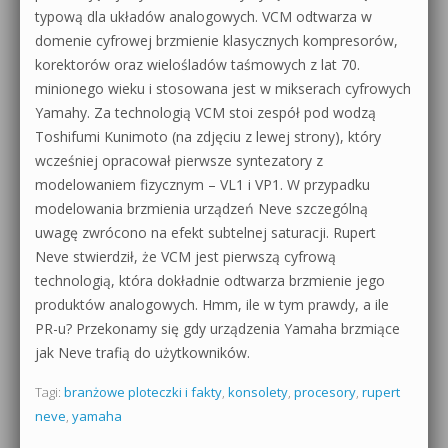
typową dla układów analogowych. VCM odtwarza w
domenie cyfrowej brzmienie klasycznych kompresorów,
korektorów oraz wielośladów taśmowych z lat 70.
minionego wieku i stosowana jest w mikserach cyfrowych
Yamahy. Za technologią VCM stoi zespół pod wodzą
Toshifumi Kunimoto (na zdjęciu z lewej strony), który
wcześniej opracował pierwsze syntezatory z
modelowaniem fizycznym – VL1 i VP1. W przypadku
modelowania brzmienia urządzeń Neve szczególną
uwagę zwrócono na efekt subtelnej saturacji. Rupert
Neve stwierdził, że VCM jest pierwszą cyfrową
technologią, która dokładnie odtwarza brzmienie jego
produktów analogowych. Hmm, ile w tym prawdy, a ile
PR-u? Przekonamy się gdy urządzenia Yamaha brzmiące
jak Neve trafią do użytkowników.
Tagi:
branżowe ploteczki i fakty
,
konsolety
,
procesory
,
rupert
neve
,
yamaha