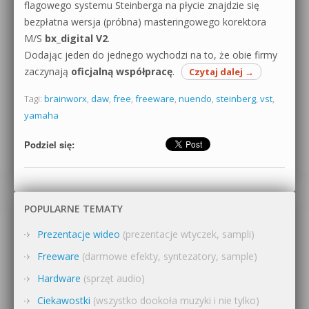
flagowego systemu Steinberga na płycie znajdzie się
bezpłatna wersja (próbna) masteringowego korektora
M/S
bx_digital V2
.
Dodając jeden do jednego wychodzi na to, że obie firmy
zaczynają
oficjalną współpracę
.
Czytaj dalej
→
Tagi:
brainworx
,
daw
,
free
,
freeware
,
nuendo
,
steinberg
,
vst
,
yamaha
Podziel się:
POPULARNE TEMATY
Prezentacje wideo
(prezentacje wtyczek, sampli)
Freeware
(darmowe efekty, syntezatory, sample)
Hardware
(sprzęt audio)
Ciekawostki
(wszystko dookoła muzyki i nie tylko)