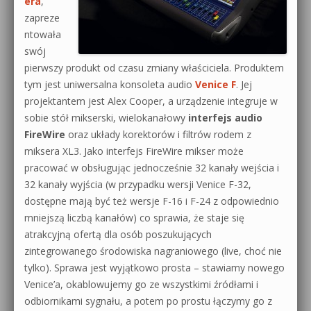
era
,
zapreze
ntowała
swój
pierwszy produkt od czasu zmiany właściciela. Produktem
tym jest uniwersalna konsoleta audio
Venice F
. Jej
projektantem jest Alex Cooper, a urządzenie integruje w
sobie stół mikserski, wielokanałowy
interfejs audio
FireWire
oraz układy korektorów i filtrów rodem z
miksera XL3. Jako interfejs FireWire mikser może
pracować w obsługując jednocześnie 32 kanały wejścia i
32 kanały wyjścia (w przypadku wersji Venice F-32,
dostępne mają być też wersje F-16 i F-24 z odpowiednio
mniejszą liczbą kanałów) co sprawia, że staje się
atrakcyjną ofertą dla osób poszukujących
zintegrowanego środowiska nagraniowego (live, choć nie
tylko). Sprawa jest wyjątkowo prosta – stawiamy nowego
Venice’a, okablowujemy go ze wszystkimi źródłami i
odbiornikami sygnału, a potem po prostu łączymy go z