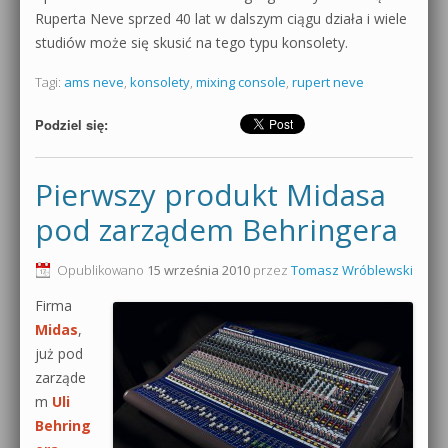
Ruperta Neve sprzed 40 lat w dalszym ciągu działa i wiele
studiów może się skusić na tego typu konsolety.
Tagi:
ams neve
,
konsolety
,
mixing console
,
rupert neve
Podziel się:
Pierwszy produkt Midasa
pod zarządem Behringera
Opublikowano
15 września 2010
przez
Tomasz Wróblewski
Firma
Midas
,
już pod
zarząde
m
Uli
Behring