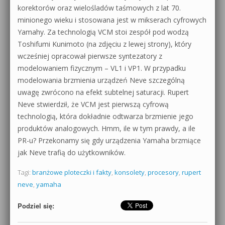
korektorów oraz wielośladów taśmowych z lat 70.
minionego wieku i stosowana jest w mikserach cyfrowych
Yamahy. Za technologią VCM stoi zespół pod wodzą
Toshifumi Kunimoto (na zdjęciu z lewej strony), który
wcześniej opracował pierwsze syntezatory z
modelowaniem fizycznym – VL1 i VP1. W przypadku
modelowania brzmienia urządzeń Neve szczególną
uwagę zwrócono na efekt subtelnej saturacji. Rupert
Neve stwierdził, że VCM jest pierwszą cyfrową
technologią, która dokładnie odtwarza brzmienie jego
produktów analogowych. Hmm, ile w tym prawdy, a ile
PR-u? Przekonamy się gdy urządzenia Yamaha brzmiące
jak Neve trafią do użytkowników.
Tagi:
branżowe ploteczki i fakty
,
konsolety
,
procesory
,
rupert
neve
,
yamaha
Podziel się: