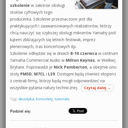
szkolenie
w zakresie obsługi
stołów cyfrowych tego
producenta. Szkolenie przeznaczone jest dla
praktykujących i zaawansowanych realizatorów, którzy
chcą nauczyć się szybszej obsługi mikserów Yamahy pod
kątem zbliżających się letnich festiwali, imprez
plenerowych, tras koncertowych itp.
Szkolenie odbędzie się w dniach
8-10 czerwca
w centrum
Yamaha Commercial Audio w
Milton Keynes
, w Wielkiej
Brytanii. Poprowadzi je
Nick Pemberton
, a obejmie ono
stoły
PM5D
,
M7CL
i
LS9
. Dostępni będą również eksperci
z centrali firmy, którzy będą mogli odpowiedzieć na
wszystkie pytania natury technicznej.
Czytaj dalej
→
Tagi:
akustyka
,
konsolety
,
tutoriale
Podziel się: