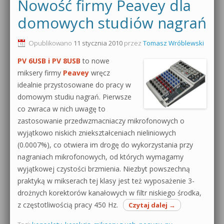
Nowość firmy Peavey dla
domowych studiów nagrań
Opublikowano
11 stycznia 2010
przez
Tomasz Wróblewski
PV 6USB i PV 8USB
to nowe
miksery firmy
Peavey
wręcz
idealnie przystosowane do pracy w
domowym studiu nagrań. Pierwsze
co zwraca w nich uwagę to
zastosowanie przedwzmacniaczy mikrofonowych o
wyjątkowo niskich zniekształceniach nieliniowych
(0.0007%), co otwiera im drogę do wykorzystania przy
nagraniach mikrofonowych, od których wymagamy
wyjątkowej czystości brzmienia. Niezbyt powszechną
praktyką w mikserach tej klasy jest też wyposażenie 3-
drożnych korektorów kanałowych w filtr niskiego środka,
z częstotliwością pracy 450 Hz.
Czytaj dalej
→