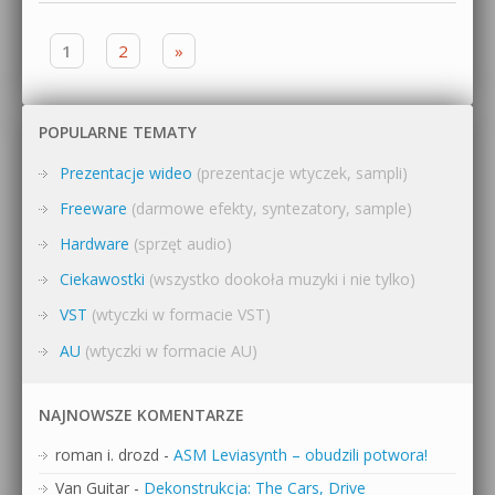
Zobacz wpisy
1
2
»
POPULARNE TEMATY
Prezentacje wideo
(prezentacje wtyczek, sampli)
Freeware
(darmowe efekty, syntezatory, sample)
Hardware
(sprzęt audio)
Ciekawostki
(wszystko dookoła muzyki i nie tylko)
VST
(wtyczki w formacie VST)
AU
(wtyczki w formacie AU)
NAJNOWSZE KOMENTARZE
roman i. drozd
-
ASM Leviasynth – obudzili potwora!
Van Guitar
-
Dekonstrukcja: The Cars, Drive