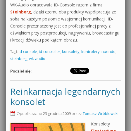
WK-Audio opracowała ID-Console razem z firmą
Steinberg
, dzięki czemu oba produkty współpracują ze
sobą na każdym poziomie wzajemnej komunikacji. ID-
Console przeznaczony jest do profesjonalnej pracy z
dźwiękiem przy postprodukcji, nagrywaniu, broadcastingu
i kreacji dźwięku pod kątem obrazu.
Tagi:
id-console
,
id-controller
,
konsolety
,
kontrolery
,
nuendo
,
steinberg
,
wk-audio
Podziel się:
Reinkarnacja legendarnych
konsolet
Opublikowano
23 grudnia 2009
przez
Tomasz Wróblewski
Konsolety
Electrodyne