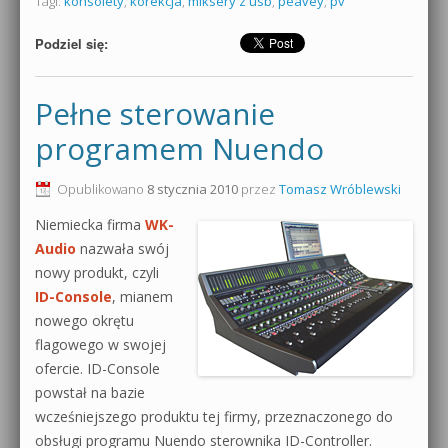
Tagi:
konsolety
,
korekcja
,
miksery z usb
,
peavey
,
pv
Podziel się:
Pełne sterowanie
programem Nuendo
Opublikowano
8 stycznia 2010
przez
Tomasz Wróblewski
Niemiecka firma
WK-
Audio
nazwała swój
nowy produkt, czyli
ID-Console
, mianem
nowego okrętu
flagowego w swojej
ofercie. ID-Console
powstał na bazie
wcześniejszego produktu tej firmy, przeznaczonego do
obsługi programu Nuendo sterownika ID-Controller.