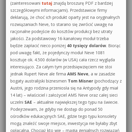
(zainteresowani
tutaj
znajdą broszurę PDF z bardziej
szczegółowymi informacjami). Przedstawicie firmy
deklarują, że choć ich produkt oparty jest na oryginalnych
rozwiązaniach Neve, to starano się zwrócić uwagę na
racjonalne podejście do kosztów produkcji bez utraty
jakości. Za podstawowy 16-kanałowy moduł trzeba
będzie zapłacić nieco poniżej
40 tysięcy dolarów
. Biorąc
pod uwagę fakt, że pojedynczy moduł Neve 1081
kosztuje ok. 4.500 dolarów (w USA) cała rzecz wygląda
interesująco. Za całym tym przedsięwzięciem nie stoi
jednak Rupert Neve ale firma
AMS Neve
, a w zasadzie
bogaty australijski biznesmen
Tom Misner
(pochodzący z
Austrii, jego rodzina przeniosła się na Antypody gdy miał
14 lat) – właściciel i założyciel AMS Neve oraz całej sieci
uczelni
SAE
– aktualnie największej tego typu na świecie.
Podejrzewam, że gdyby nie dostęp do ponad 50
ośrodków edukacyjnych SAE, gdzie tego typu konsolety
mogą znaleźć swoje miejsce, inwestycja nie byłaby zbyt
opłacalna. Chociaż kto wie – magia genialnych rozwiązań