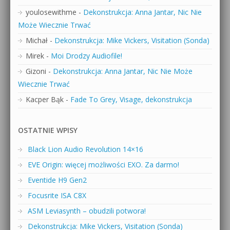
youlosewithme
-
Dekonstrukcja: Anna Jantar, Nic Nie
Może Wiecznie Trwać
Michał
-
Dekonstrukcja: Mike Vickers, Visitation (Sonda)
Mirek
-
Moi Drodzy Audiofile!
Gizoni
-
Dekonstrukcja: Anna Jantar, Nic Nie Może
Wiecznie Trwać
Kacper Bąk
-
Fade To Grey, Visage, dekonstrukcja
OSTATNIE WPISY
Black Lion Audio Revolution 14×16
EVE Origin: więcej możliwości EXO. Za darmo!
Eventide H9 Gen2
Focusrite ISA C8X
ASM Leviasynth – obudzili potwora!
Dekonstrukcja: Mike Vickers, Visitation (Sonda)