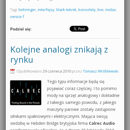
Tagi:
behringer
,
interfejsy
,
klark teknik
,
konsolety
,
live
,
midas
,
venice f
Podziel się:
Kolejne analogi znikają z
rynku
Opublikowano
29 czerwca 2010
przez
Tomasz Wróblewski
Tego typu informacje będą się
pojawiać coraz częściej. I to pomimo
mody na sprzęt analogowy i dokładnie
z takiego samego powodu, z jakiego
maszyny parowe zostały zastąpione
silnikami spalinowymi i elektrycznymi. Mająca swoją
siedzibę w Hebden Bridge brytyjska firma
Calrec Audio