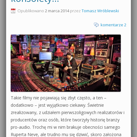
0dB.pl - informacje
Opublikowano
2 marca 2014
przez
Tomasz Wróblewski
Produkcja muzyczna od podstaw
Newsletter
komentarze 2
Sylenth1 od podstaw
Materiały dla mediów
Sound Forge od podstaw
Archiwum aktualności
Dubstep z syntezatorem Massive
Polityka prywatności
Kontakt 5 Kompendium
Regulamin
Pakiety
Działanie sklepu internetowego
Takie filmy nie pojawiają się zbyt często, a ten –
dodatkowo – jest wyjątkowo ciekawy. Świetnie
Wyszukiwanie
zrealizowany, z udziałem pierwszoligowych realizatorów i
producentów oraz osób, które tworzyły historię branży
pro-audio. Trochę mi w nim brakuje obecności samego
Ruperta Neve, ale trudno mu się dziwić, skoro założona