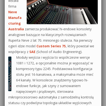
wstała
firma
Neve
Manufa
cturing
Australia
zamierza produkować hi-endowe konsolety
analogowe bazujące na klasycznych rozwiązaniach
Ruperta Neve z lat 70. minionego stulecia. Na pierwszy
ogień idzie model
Custom Series 75
, który powstał we
współpracy z
SAE
(School of Audio Engineering).
Moduły wejścia i wyjścia to współczesne wersje
1081 i 1272, a opcjonalnie można je wyposażyć w
kompresory typu 2245. Podstawowa konfiguracja
stołu jest 16-kanałowa, a maksymalna może mieć
64 kanały. W konsolecie znajdziemy typowo hi-
endowe funkcje, jak szyny z sumowaniem
napięciowym i prądowym, sterowana
mikroprocesorowo automatyka z samodzielną kontrolą
statusu czy podwójna topologia układów wyjściowych