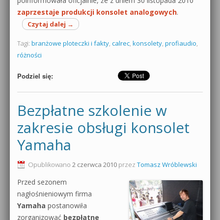
poinformowała oficjalnie, że z dniem 30 listopada 2010
zaprzestaje produkcji konsolet analogowych
.
Czytaj dalej
→
Tagi:
branżowe ploteczki i fakty
,
calrec
,
konsolety
,
profiaudio
,
różności
Podziel się:
Bezpłatne szkolenie w
zakresie obsługi konsolet
Yamaha
Opublikowano
2 czerwca 2010
przez
Tomasz Wróblewski
Przed sezonem
nagłośnieniowym firma
Yamaha
postanowiła
zorganizować
bezpłatne