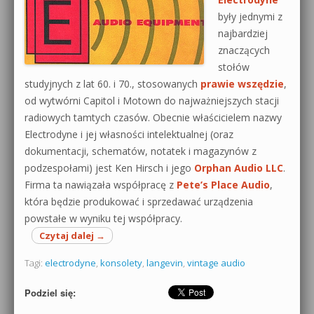
były jednymi z
najbardziej
znaczących
stołów
studyjnych z lat 60. i 70., stosowanych
prawie wszędzie
,
od wytwórni Capitol i Motown do najważniejszych stacji
radiowych tamtych czasów. Obecnie właścicielem nazwy
Electrodyne i jej własności intelektualnej (oraz
dokumentacji, schematów, notatek i magazynów z
podzespołami) jest Ken Hirsch i jego
Orphan Audio LLC
.
Firma ta nawiązała współpracę z
Pete’s Place Audio
,
która będzie produkować i sprzedawać urządzenia
powstałe w wyniku tej współpracy.
Czytaj dalej
→
Tagi:
electrodyne
,
konsolety
,
langevin
,
vintage audio
Podziel się: