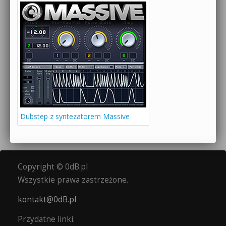
Dubstep z syntezatorem Massive
Copyright © 0dB.pl
Wszystkie prawa zastrzeżone.
kontakt@0dB.pl
Przydatne linki: