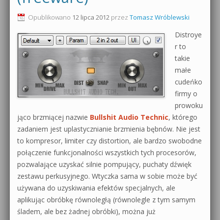
0dB.pl - informacje
Opublikowano
12 lipca 2012
przez
Tomasz Wróblewski
Produkcja muzyczna od podstaw
Distroye
Newsletter
Sylenth1 od podstaw
r to
takie
Materiały dla mediów
Sound Forge od podstaw
małe
Archiwum aktualności
cudeńko
Dubstep z syntezatorem Massive
firmy o
Polityka prywatności
prowoku
Kontakt 5 Kompendium
jąco brzmiącej nazwie
Bullshit Audio Technic
, którego
Regulamin
zadaniem jest uplastycznianie brzmienia bębnów. Nie jest
Pakiety
to kompresor, limiter czy distortion, ale bardzo swobodne
Działanie sklepu internetowego
połączenie funkcjonalności wszystkich tych procesorów,
pozwalające uzyskać silnie pompujący, puchaty dźwięk
Wyszukiwanie
zestawu perkusyjnego. Wtyczka sama w sobie może być
używana do uzyskiwania efektów specjalnych, ale
aplikując obróbkę równoległą (równolegle z tym samym
śladem, ale bez żadnej obróbki), można już