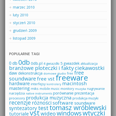
marzec 2010
luty 2010
styczeń 2010
grudzień 2009
listopad 2009
POPULARNE TAGI
0db
0 db
0db.pl
5 gwiazdek
4 gwiazdki
aktualizacja
branżowe ploteczki i fakty
ciekawostki
free
daw
dekonstrukcja
free
domowe studio
freeware
soundware
free vst
macintosh
hardware
interfejsy
kontrolery
mastering
miks
mobile music
monitory
nagrywanie
muzyka
porównanie
prezentacja
narzędzia
native instruments
produkcja muzyczna
procesory
produkcja muzyki
recenzje
różności
software
soundware
tomasz wróblewski
test
syntezatory
vst
wtyczki
windows
wideo
tutoriale