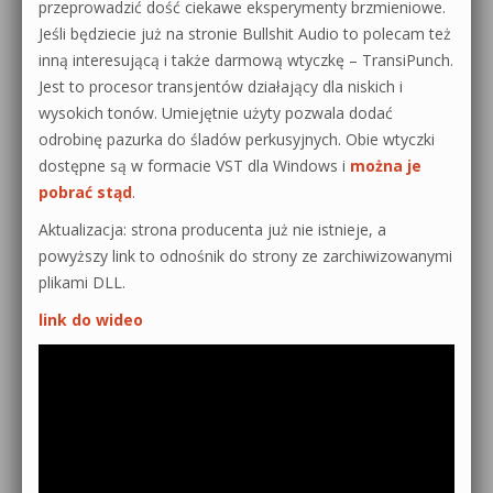
przeprowadzić dość ciekawe eksperymenty brzmieniowe.
Jeśli będziecie już na stronie Bullshit Audio to polecam też
inną interesującą i także darmową wtyczkę – TransiPunch.
Jest to procesor transjentów działający dla niskich i
wysokich tonów. Umiejętnie użyty pozwala dodać
odrobinę pazurka do śladów perkusyjnych. Obie wtyczki
dostępne są w formacie VST dla Windows i
można je
pobrać stąd
.
Aktualizacja: strona producenta już nie istnieje, a
powyższy link to odnośnik do strony ze zarchiwizowanymi
plikami DLL.
link do wideo