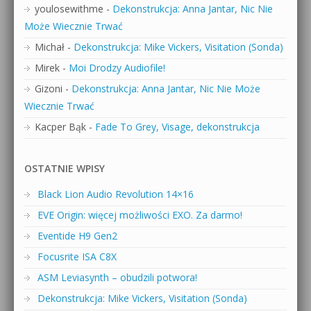
youlosewithme
-
Dekonstrukcja: Anna Jantar, Nic Nie
Może Wiecznie Trwać
Michał
-
Dekonstrukcja: Mike Vickers, Visitation (Sonda)
Mirek
-
Moi Drodzy Audiofile!
Gizoni
-
Dekonstrukcja: Anna Jantar, Nic Nie Może
Wiecznie Trwać
Kacper Bąk
-
Fade To Grey, Visage, dekonstrukcja
OSTATNIE WPISY
Black Lion Audio Revolution 14×16
EVE Origin: więcej możliwości EXO. Za darmo!
Eventide H9 Gen2
Focusrite ISA C8X
ASM Leviasynth – obudzili potwora!
Dekonstrukcja: Mike Vickers, Visitation (Sonda)