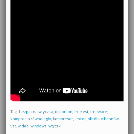
Tagi:
bezpłatna wtyczka
,
distortion
,
free vst
,
freeware
,
kompresja równoległa
,
kompresor
,
limiter
,
obróbka bębnów
,
vst
,
wideo
,
windows
,
wtyczki