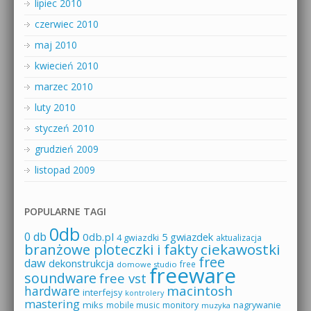
lipiec 2010
czerwiec 2010
maj 2010
kwiecień 2010
marzec 2010
luty 2010
styczeń 2010
grudzień 2009
listopad 2009
POPULARNE TAGI
0db
0 db
0db.pl
5 gwiazdek
4 gwiazdki
aktualizacja
branżowe ploteczki i fakty
ciekawostki
free
daw
dekonstrukcja
free
domowe studio
freeware
soundware
free vst
macintosh
hardware
interfejsy
kontrolery
mastering
miks
mobile music
monitory
nagrywanie
muzyka