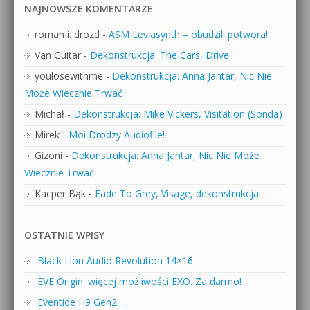
NAJNOWSZE KOMENTARZE
roman i. drozd
-
ASM Leviasynth – obudzili potwora!
Van Guitar
-
Dekonstrukcja: The Cars, Drive
youlosewithme
-
Dekonstrukcja: Anna Jantar, Nic Nie
Może Wiecznie Trwać
Michał
-
Dekonstrukcja: Mike Vickers, Visitation (Sonda)
Mirek
-
Moi Drodzy Audiofile!
Gizoni
-
Dekonstrukcja: Anna Jantar, Nic Nie Może
Wiecznie Trwać
Kacper Bąk
-
Fade To Grey, Visage, dekonstrukcja
OSTATNIE WPISY
Black Lion Audio Revolution 14×16
EVE Origin: więcej możliwości EXO. Za darmo!
Eventide H9 Gen2