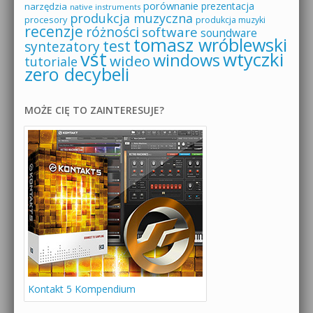
porównanie
prezentacja
narzędzia
native instruments
produkcja muzyczna
procesory
produkcja muzyki
recenzje
różności
software
soundware
tomasz wróblewski
test
syntezatory
vst
wtyczki
windows
wideo
tutoriale
zero decybeli
MOŻE CIĘ TO ZAINTERESUJE?
Kontakt 5 Kompendium