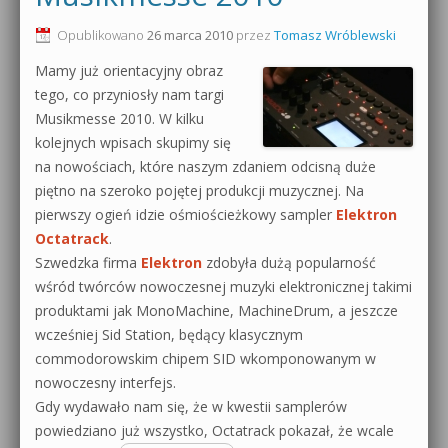
0dB.pl - informacje
Opublikowano
26 marca 2010
przez
Tomasz Wróblewski
Produkcja muzyczna od podstaw
Mamy już orientacyjny obraz
Newsletter
Sylenth1 od podstaw
tego, co przyniosły nam targi
Musikmesse 2010. W kilku
Materiały dla mediów
Sound Forge od podstaw
kolejnych wpisach skupimy się
Archiwum aktualności
na nowościach, które naszym zdaniem odcisną duże
Dubstep z syntezatorem Massive
piętno na szeroko pojętej produkcji muzycznej. Na
Polityka prywatności
pierwszy ogień idzie ośmiościeżkowy sampler
Elektron
Kontakt 5 Kompendium
Octatrack
.
Regulamin
Szwedzka firma
Elektron
zdobyła dużą popularność
Pakiety
wśród twórców nowoczesnej muzyki elektronicznej takimi
Działanie sklepu internetowego
produktami jak MonoMachine, MachineDrum, a jeszcze
wcześniej Sid Station, będący klasycznym
Wyszukiwanie
commodorowskim chipem SID wkomponowanym w
nowoczesny interfejs.
Gdy wydawało nam się, że w kwestii samplerów
powiedziano już wszystko, Octatrack pokazał, że wcale