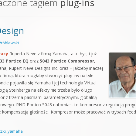
aczone tagiem
plug-ins
orge od podstaw
 z syntezatorem Massive
Design
 5 Kompendium
róblewski
racy
Ruperta Neve z firmą Yamaha, a tu hyc, i już
33 Portico EQ
oraz
5043 Portico Compressor
,
aha, Rupert Neve Designs Inc. oraz – jakżeby inaczej
a firmą, która mogłaby stworzyć plug-iny na tyle
cie pojawiła się Yamaha i jej technologia Virtual
gię Steinberga na efekty nie trzeba było długo
tor z trzema pasmami parametrycznymi, globalną
iowego. RND Portico 5043 natomiast to kompresor z regulacją progu
kże kompensacją głośności. Kompresor może pracować w trybach feed
czki
,
yamaha