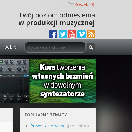
Koszyk (
0
)
Twój poziom odniesienia
w produkcji muzycznej
0dB.pl
0dB.pl - informacje
Newsletter
Materiały dla mediów
Archiwum aktualności
Polityka prywatności
POPULARNE TEMATY
Regulamin
Prezentacje wideo
(prezentacje