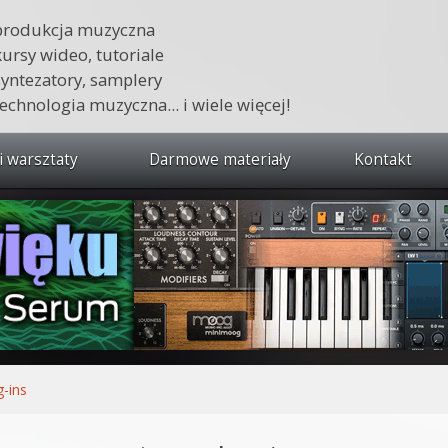
produkcja muzyczna
kursy wideo, tutoriale
syntezatory, samplery
technologia muzyczna... i wiele więcej!
i warsztaty
Darmowe materiały
Kontakt
wszystkie kursy i warsztaty
 dźwięku 🔥
ja muzyczna w praktyce
tudio od podstaw
ja muzyczna od podstaw
g-ins
1 od podstaw