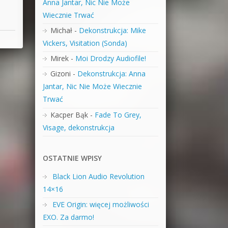
Anna Jantar, Nic Nie Może
Wiecznie Trwać
Michał
-
Dekonstrukcja: Mike
Vickers, Visitation (Sonda)
Mirek
-
Moi Drodzy Audiofile!
Gizoni
-
Dekonstrukcja: Anna
Jantar, Nic Nie Może Wiecznie
Trwać
Kacper Bąk
-
Fade To Grey,
Visage, dekonstrukcja
OSTATNIE WPISY
Black Lion Audio Revolution
14×16
EVE Origin: więcej możliwości
EXO. Za darmo!