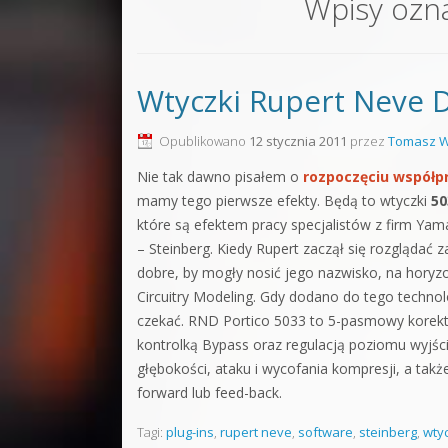
Wpisy ozn
Sound F
Dubstep
Wtyczki Rupert Neve 
Kontakt
Pakiety
Opublikowano
12 stycznia 2011
przez
Tomasz W
Nie tak dawno pisałem o
rozpoczęciu współp
mamy tego pierwsze efekty. Będą to wtyczki
50
które są efektem pracy specjalistów z firm Yam
– Steinberg. Kiedy Rupert zaczął się rozglądać z
dobre, by mogły nosić jego nazwisko, na horyzon
Circuitry Modeling. Gdy dodano do tego technolo
czekać. RND Portico 5033 to 5-pasmowy korek
kontrolką Bypass oraz regulacją poziomu wyjśc
głębokości, ataku i wycofania kompresji, a ta
forward lub feed-back.
Tagi:
plug-ins
,
rupert neve
,
software
,
steinberg
,
wty