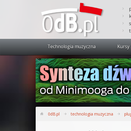
Technologia muzyczna
Kursy 
Zobacz 
Synteza
Produkc
Bitwig S
Produkc
0dB.pl
technologia muzyczna
plu
Sylenth