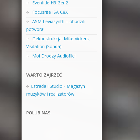
Eventide H9 Gen2
Focusrite ISA C8X
ASM Leviasynth – obudzili
potwora!
Dekonstrukcja: Mike Vickers,
Visitation (Sonda)
Moi Drodzy Audiofile!
WARTO ZAJRZEĆ
Estrada i Studio - Magazyn
muzyków i realizatorów
POLUB NAS