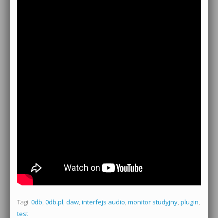
Tagi:
0db
,
0db.pl
,
daw
,
interfejs audio
,
monitor studyjny
,
plugin
,
test