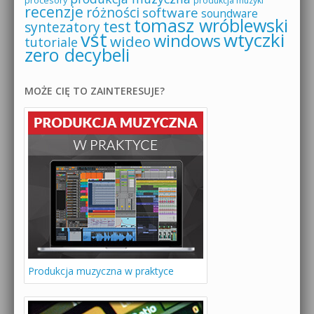
procesory
produkcja muzyki
recenzje
różności
software
soundware
tomasz wróblewski
test
syntezatory
vst
wtyczki
windows
wideo
tutoriale
zero decybeli
MOŻE CIĘ TO ZAINTERESUJE?
Produkcja muzyczna w praktyce