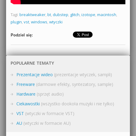
Tagi:
breaktweaker
,
bt
,
dubstep
,
glitch
,
izotope
,
macintosh
,
plugin
,
vst
,
windows
,
wtyczki
Podziel się:
POPULARNE TEMATY
Prezentacje wideo
(prezentacje wtyczek, sampli)
Freeware
(darmowe efekty, syntezatory, sample)
Hardware
(sprzęt audio)
Ciekawostki
(wszystko dookoła muzyki i nie tylko)
VST
(wtyczki w formacie VST)
AU
(wtyczki w formacie AU)