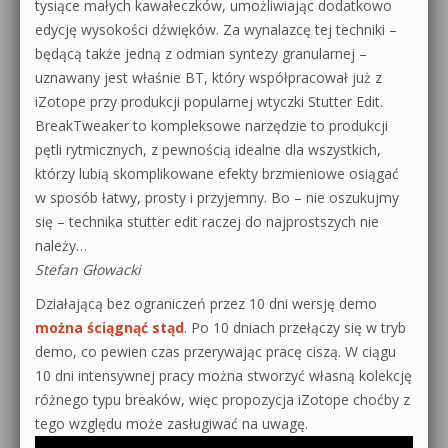
tysiące małych kawałeczków, umożliwiając dodatkowo
edycję wysokości dźwięków. Za wynalazcę tej techniki –
będącą także jedną z odmian syntezy granularnej –
uznawany jest właśnie BT, który współpracował już z
iZotope przy produkcji popularnej wtyczki Stutter Edit.
BreakTweaker to kompleksowe narzędzie to produkcji
pętli rytmicznych, z pewnością idealne dla wszystkich,
którzy lubią skomplikowane efekty brzmieniowe osiągać
w sposób łatwy, prosty i przyjemny. Bo – nie oszukujmy
się – technika stutter edit raczej do najprostszych nie
należy…
Stefan Głowacki
Działającą bez ograniczeń przez 10 dni wersję demo
można ściągnąć stąd
. Po 10 dniach przełączy się w tryb
demo, co pewien czas przerywając pracę ciszą. W ciągu
10 dni intensywnej pracy można stworzyć własną kolekcję
różnego typu breaków, więc propozycja iZotope choćby z
tego względu może zasługiwać na uwagę.