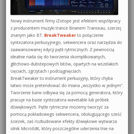
Nowy instrument firmy iZotope jest efektem współpracy
z producentem muzyki trance Brianem Transeau, szerzej
znanym jako BT.
BreakTweaker
to połączenie
syntezatora perkusyjnego, sekwencera oraz narzędzia do
zaawansowanej edycji pętli rytmicznych. Z pewnością
idealnie nada się do tworzenia skomplikowanych,
glitchowo-dubstepowych bitów, opartych na wszelakich
cięciach, zgrzytach i podciągnięciach.
BreakTweaker to instrument perkusyjny, który chyba
łatwo może pretendować do miana „wszystko w jednym”.
Tworzenie barw odbywa się za pomocą generatora, który
pracuje na bazie syntezatora wavetable lub próbek
dźwiękowych. Pętle rytmiczne możemy tworzyć za
pomocą pokładowego sekwencera, obsługującego sześć
ścieżek, zaś rozbudowane efekty dźwiękowe wytwarza
silnik MicroEdit, który poszczególne uderzenia tnie na