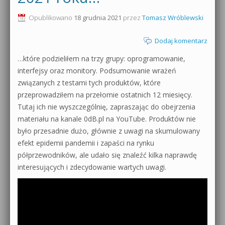
0dB.pl - informacje
Opublikowano
18 grudnia 2021
przez
Tomasz Wróblewski
Produkcja muzyczna od podstaw
Newsletter
Dodaj komentarz
Sylenth1 od podstaw
…które podzieliłem na trzy grupy: oprogramowanie,
Materiały dla mediów
Sound Forge od podstaw
interfejsy oraz monitory. Podsumowanie wrażeń
Archiwum aktualności
związanych z testami tych produktów, które
Dubstep z syntezatorem Massive
przeprowadziłem na przełomie ostatnich 12 miesięcy.
Polityka prywatności
Tutaj ich nie wyszczególnię, zapraszając do obejrzenia
Kontakt 5 Kompendium
materiału na kanale 0dB.pl na YouTube. Produktów nie
Regulamin
było przesadnie dużo, głównie z uwagi na skumulowany
Pakiety
efekt epidemii pandemii i zapaści na rynku
Działanie sklepu internetowego
półprzewodników, ale udało się znaleźć kilka naprawdę
interesujących i zdecydowanie wartych uwagi.
Wyszukiwanie