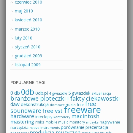
czerwiec 2010
maj 2010
kwiecień 2010
marzec 2010
luty 2010
styczeń 2010
grudzień 2009
listopad 2009
POPULARNE TAGI
0db
0 db
0db.pl
5 gwiazdek
4 gwiazdki
aktualizacja
branżowe ploteczki i fakty
ciekawostki
free
daw
dekonstrukcja
free
domowe studio
freeware
soundware
free vst
macintosh
hardware
interfejsy
kontrolery
mastering
miks
mobile music
monitory
nagrywanie
muzyka
porównanie
prezentacja
narzędzia
native instruments
produkcja muzyczna