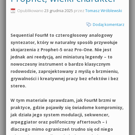
0dB.pl - informacje
Opublikowano
23 grudnia 2025
przez
Tomasz Wróblewski
Produkcja muzyczna od podstaw
Newsletter
Dodaj komentarz
Sylenth1 od podstaw
Sequential FourM to czterogłosowy analogowy
Materiały dla mediów
Sound Forge od podstaw
syntezator, który w naturalny sposób przywołuje
Archiwum aktualności
skojarzenia z Prophet-5 oraz Pro-One. Nie jest
Dubstep z syntezatorem Massive
jednak ani reedycją, ani miniaturą legendy – to
Polityka prywatności
nowoczesny instrument o bardzo klasycznym
Kontakt 5 Kompendium
rodowodzie, zaprojektowany z myślą o brzmieniu,
Regulamin
grywalności i kreatywnej pracy bez efektów i bez
Pakiety
stereo.
Działanie sklepu internetowego
W tym materiale sprawdzam, jak FourM brzmi w
Wyszukiwanie
praktyce, gdzie pojawiły się świadome kompromisy,
jak działa jego system modulacji, sekwencer,
arpeggiator oraz polifoniczny aftertouch – i
dlaczego mimo ograniczeń trudno się od niego