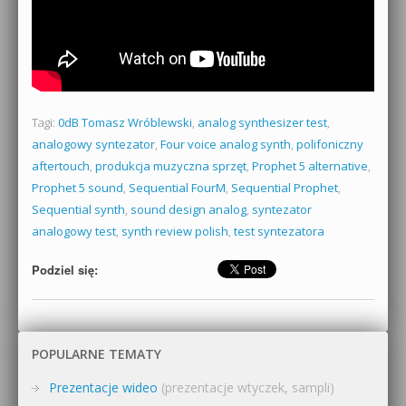
Tagi:
0dB Tomasz Wróblewski
,
analog synthesizer test
,
analogowy syntezator
,
Four voice analog synth
,
polifoniczny
aftertouch
,
produkcja muzyczna sprzęt
,
Prophet 5 alternative
,
Prophet 5 sound
,
Sequential FourM
,
Sequential Prophet
,
Sequential synth
,
sound design analog
,
syntezator
analogowy test
,
synth review polish
,
test syntezatora
Podziel się:
POPULARNE TEMATY
Prezentacje wideo
(prezentacje wtyczek, sampli)