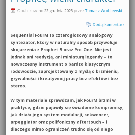
0dB.pl - informacje
Opublikowano
23 grudnia 2025
przez
Tomasz Wróblewski
Produkcja muzyczna od podstaw
Newsletter
Dodaj komentarz
Sylenth1 od podstaw
Sequential FourM to czterogłosowy analogowy
Materiały dla mediów
Sound Forge od podstaw
syntezator, który w naturalny sposób przywołuje
Archiwum aktualności
skojarzenia z Prophet-5 oraz Pro-One. Nie jest
Dubstep z syntezatorem Massive
jednak ani reedycją, ani miniaturą legendy – to
Polityka prywatności
nowoczesny instrument o bardzo klasycznym
Kontakt 5 Kompendium
rodowodzie, zaprojektowany z myślą o brzmieniu,
Regulamin
grywalności i kreatywnej pracy bez efektów i bez
Pakiety
stereo.
Działanie sklepu internetowego
W tym materiale sprawdzam, jak FourM brzmi w
Wyszukiwanie
praktyce, gdzie pojawiły się świadome kompromisy,
jak działa jego system modulacji, sekwencer,
arpeggiator oraz polifoniczny aftertouch – i
dlaczego mimo ograniczeń trudno się od niego