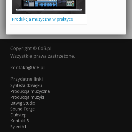
Produkcja muzyczna w praktyce
Copyright © 0dB.pl
Wszystkie prawa zastrzeżone.
kontakt@0dB.pl
Przydatne linki:
Synteza dźwięku
Produkcja muzyczna
Produkcja muzyki
Bitwig Studio
Sound Forge
Dubstep
Kontakt 5
Sylenth1