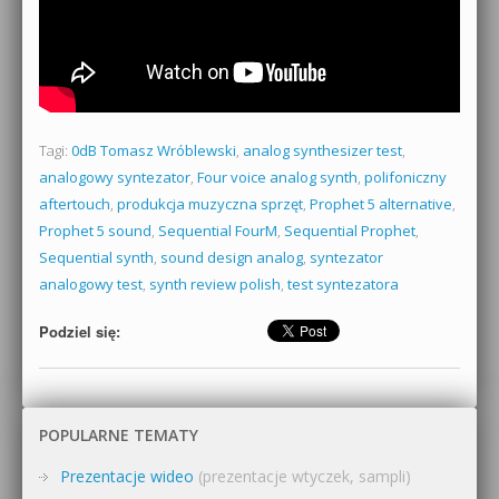
Tagi:
0dB Tomasz Wróblewski
,
analog synthesizer test
,
analogowy syntezator
,
Four voice analog synth
,
polifoniczny
aftertouch
,
produkcja muzyczna sprzęt
,
Prophet 5 alternative
,
Prophet 5 sound
,
Sequential FourM
,
Sequential Prophet
,
Sequential synth
,
sound design analog
,
syntezator
analogowy test
,
synth review polish
,
test syntezatora
Podziel się:
POPULARNE TEMATY
Prezentacje wideo
(prezentacje wtyczek, sampli)