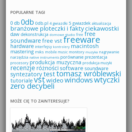
POPULARNE TAGI
0db
0 db
0db.pl
5 gwiazdek
4 gwiazdki
aktualizacja
branżowe ploteczki i fakty
ciekawostki
free
daw
dekonstrukcja
free
domowe studio
freeware
soundware
free vst
macintosh
hardware
interfejsy
kontrolery
mastering
miks
mobile music
monitory
nagrywanie
muzyka
porównanie
prezentacja
narzędzia
native instruments
produkcja muzyczna
procesory
produkcja muzyki
recenzje
różności
software
soundware
tomasz wróblewski
test
syntezatory
vst
wtyczki
windows
wideo
tutoriale
zero decybeli
MOŻE CIĘ TO ZAINTERESUJE?