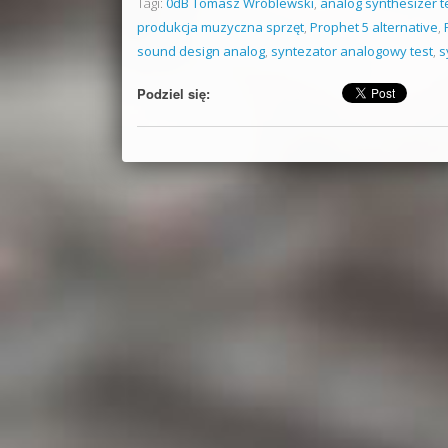
Tagi:
0dB Tomasz Wróblewski
,
analog synthesizer t
produkcja muzyczna sprzęt
,
Prophet 5 alternative
,
sound design analog
,
syntezator analogowy test
,
s
Podziel się: