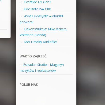
h
,
Eventide H9 Gen2
Focusrite ISA C8X
ASM Leviasynth – obudzili
potwora!
Dekonstrukcja: Mike Vickers,
Visitation (Sonda)
Moi Drodzy Audiofile!
WARTO ZAJRZEĆ
Estrada i Studio - Magazyn
muzyków i realizatorów
POLUB NAS