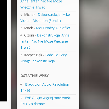
Anna Jantar, Nic Nie Może
Wiecznie Trwać
Michał
-
Dekonstrukcja: Mike
Vickers, Visitation (Sonda)
Mirek
-
Moi Drodzy Audiofile!
Gizoni
-
Dekonstrukcja: Anna
Jantar, Nic Nie Może Wiecznie
Trwać
Kacper Bąk
-
Fade To Grey,
Visage, dekonstrukcja
OSTATNIE WPISY
Black Lion Audio Revolution
14×16
EVE Origin: więcej możliwości
EXO. Za darmo!