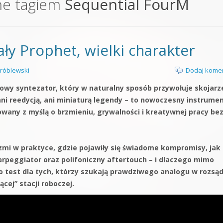
ne tagiem
Sequential FourM
orge od podstaw
 z syntezatorem Massive
ły Prophet, wielki charakter
 5 Kompendium
róblewski
Dodaj kome
owy syntezator, który w naturalny sposób przywołuje skojarz
ani reedycją, ani miniaturą legendy – to nowoczesny instrumen
wany z myślą o brzmieniu, grywalności i kreatywnej pracy be
mi w praktyce, gdzie pojawiły się świadome kompromisy, jak
arpeggiator oraz polifoniczny aftertouch – i dlaczego mimo
o test dla tych, którzy szukają prawdziwego analogu w rozsą
ącej” stacji roboczej.