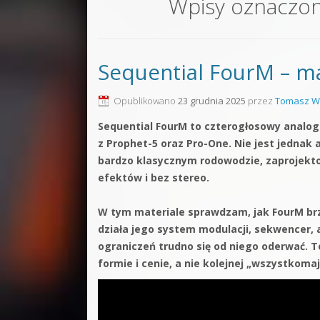
Wpisy oznaczo
Sound F
Dubstep
Sequential FourM – ma
Kontakt
Pakiety
Opublikowano
23 grudnia 2025
przez
Tomasz W
Sequential FourM to czterogłosowy analog
z Prophet-5 oraz Pro-One. Nie jest jednak 
bardzo klasycznym rodowodzie, zaprojekto
efektów i bez stereo.
W tym materiale sprawdzam, jak FourM brz
działa jego system modulacji, sekwencer, 
ograniczeń trudno się od niego oderwać. T
formie i cenie, a nie kolejnej „wszystkomaj