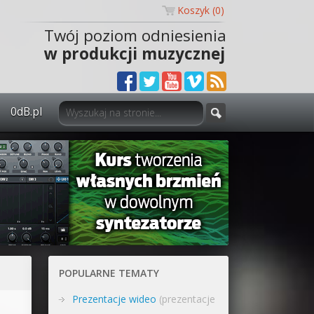
Koszyk (
0
)
Twój poziom odniesienia
w produkcji muzycznej
0dB.pl
0dB.pl - informacje
Newsletter
Materiały dla mediów
Archiwum aktualności
Polityka prywatności
POPULARNE TEMATY
Regulamin
Prezentacje wideo
(prezentacje