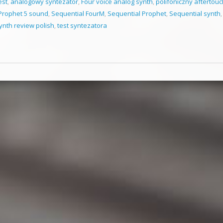
est
,
analogowy syntezator
,
Four voice analog synth
,
polifoniczny aftertouc
Prophet 5 sound
,
Sequential FourM
,
Sequential Prophet
,
Sequential synth
,
ynth review polish
,
test syntezatora