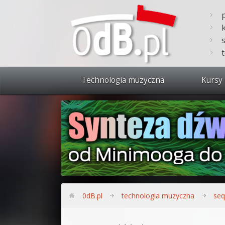
Technologia muzyczna
Kursy 
Zobacz 
Synteza
Produkc
Bitwig S
Produkc
0dB.pl
technologia muzyczna
seq
Sylenth