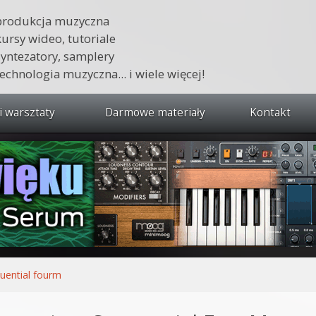
produkcja muzyczna
kursy wideo, tutoriale
syntezatory, samplery
technologia muzyczna... i wiele więcej!
i warsztaty
Darmowe materiały
Kontakt
wszystkie kursy i warsztaty
 dźwięku 🔥
ja muzyczna w praktyce
tudio od podstaw
ja muzyczna od podstaw
uential fourm
1 od podstaw