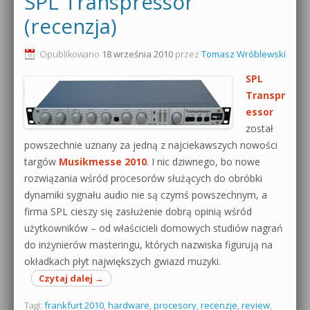
SPL Transpressor
(recenzja)
Opublikowano
18 września 2010
przez
Tomasz Wróblewski
SPL
Transpr
essor
został
powszechnie uznany za jedną z najciekawszych nowości
targów
Musikmesse 2010
. I nic dziwnego, bo nowe
rozwiązania wśród procesorów służących do obróbki
dynamiki sygnału audio nie są czymś powszechnym, a
firma SPL cieszy się zasłużenie dobrą opinią wśród
użytkowników – od właścicieli domowych studiów nagrań
do inżynierów masteringu, których nazwiska figurują na
okładkach płyt największych gwiazd muzyki.
Czytaj dalej
→
Tagi:
frankfurt 2010
,
hardware
,
procesory
,
recenzje
,
review
,