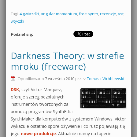
Tagi:
4 gwiazdki
,
angular momentum
,
free synth
,
recenzje
,
vst
,
wtyczki
Podziel się:
Darkness Theory: w strefie
mroku (freeware)
Opublikowano
7 września 2010
przez
Tomasz Wróblewski
DSK
, czyli Victor Marquez,
oferuje szereg bezpłatnych
instrumentów tworzonych za
pomocą programów SynthEdit i
SynthMaker dla komputerów z systemem Windows. Victor
wykazuje ostatnio spore ożywienie i co rusz pojawiają się
jego
nowe produkcje
. Aktualnie mamy na tapecie