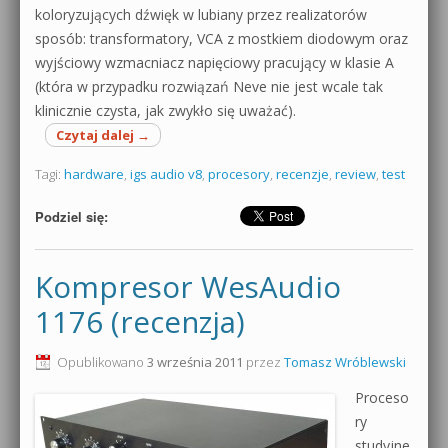
koloryzujących dźwięk w lubiany przez realizatorów
sposób: transformatory, VCA z mostkiem diodowym oraz
wyjściowy wzmacniacz napięciowy pracujący w klasie A
(która w przypadku rozwiązań Neve nie jest wcale tak
klinicznie czysta, jak zwykło się uważać).
Czytaj dalej
→
Tagi:
hardware
,
igs audio v8
,
procesory
,
recenzje
,
review
,
test
Podziel się:
Kompresor WesAudio
1176 (recenzja)
Opublikowano
3 września 2011
przez
Tomasz Wróblewski
Proceso
ry
studyjne