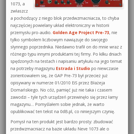
1073, a
zwłaszcz
a pochodzący z niego blok przedwzmacniacza, to chyba
najczęściej powielany układ elektroniczny w historii
przemysłu pro-audio.
Golden Age Project Pre-73
, nie
tylko symbolem liczbowym nawiązuje do swojego
słynnego poprzednika. Niedawno trafił on do mnie wraz z
różnego typu innymi produktami tej firmy. Po kilku dniach
spędzonych na testach i napisaniu artykułu na jego temat
na potrzeby magazynu
Estrada i Studio
po niewczasie
zorientowałem się, że GAP Pre-73 był przecież już
opisywany w numerze 01/2010 EiS przez Błażeja
Domańskiego. No cóż, pamięć już nie taka i czasem
zawodzi – tyle tych urządzeń przewinęło się przez łamy
magazynu… Pomyślałem sobie jednak, że warto
opublikować ten tekst na 0dB.pl, co niniejszym czynię.
Pomysł na ten produkt jest bardzo prosty: zbudować
przedwzmacniacz na bazie układu Neve 1073 ale o