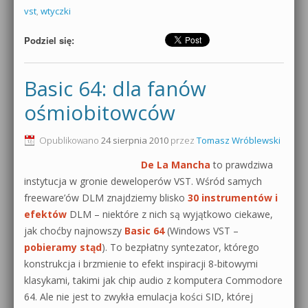
vst
,
wtyczki
Podziel się:
Basic 64: dla fanów
ośmiobitowców
Opublikowano
24 sierpnia 2010
przez
Tomasz Wróblewski
De La Mancha
to prawdziwa
instytucja w gronie deweloperów VST. Wśród samych
freeware’ów DLM znajdziemy blisko
30 instrumentów i
efektów
DLM – niektóre z nich są wyjątkowo ciekawe,
jak choćby najnowszy
Basic 64
(Windows VST –
pobieramy stąd
). To bezpłatny syntezator, którego
konstrukcja i brzmienie to efekt inspiracji 8-bitowymi
klasykami, takimi jak chip audio z komputera Commodore
64. Ale nie jest to zwykła emulacja kości SID, której