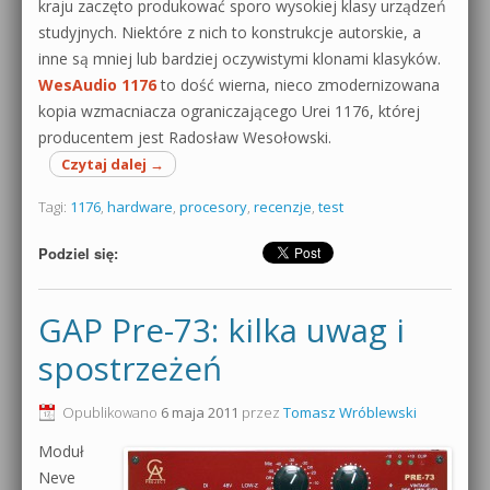
kraju zaczęto produkować sporo wysokiej klasy urządzeń
studyjnych. Niektóre z nich to konstrukcje autorskie, a
inne są mniej lub bardziej oczywistymi klonami klasyków.
WesAudio 1176
to dość wierna, nieco zmodernizowana
kopia wzmacniacza ograniczającego Urei 1176, której
producentem jest Radosław Wesołowski.
Czytaj dalej
→
Tagi:
1176
,
hardware
,
procesory
,
recenzje
,
test
Podziel się:
GAP Pre-73: kilka uwag i
spostrzeżeń
Opublikowano
6 maja 2011
przez
Tomasz Wróblewski
Moduł
Neve