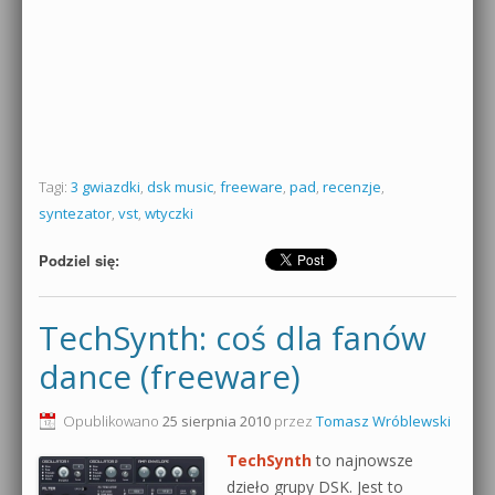
Tagi:
3 gwiazdki
,
dsk music
,
freeware
,
pad
,
recenzje
,
syntezator
,
vst
,
wtyczki
Podziel się:
TechSynth: coś dla fanów
dance (freeware)
Opublikowano
25 sierpnia 2010
przez
Tomasz Wróblewski
TechSynth
to najnowsze
dzieło grupy DSK. Jest to