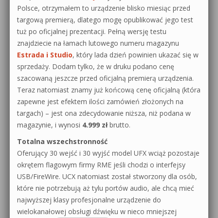
Polsce, otrzymałem to urządzenie blisko miesiąc przed
targową premierą, dlatego mogę opublikować jego test
tuż po oficjalnej prezentacji. Pełną wersję testu
znajdziecie na łamach lutowego numeru magazynu
Estrada i Studio
, który lada dzień powinien ukazać się w
sprzedaży. Dodam tylko, że w druku podano cenę
szacowaną jeszcze przed oficjalną premierą urządzenia.
Teraz natomiast znamy już końcową cenę oficjalną (która
zapewne jest efektem ilości zamówień złożonych na
targach) – jest ona zdecydowanie niższa, niż podana w
magazynie, i wynosi
4.999 zł
brutto.
Totalna wszechstronność
Oferujący 30 wejść i 30 wyjść model UFX wciąż pozostaje
okrętem flagowym firmy RME jeśli chodzi o interfejsy
USB/FireWire. UCX natomiast został stworzony dla osób,
które nie potrzebują aż tylu portów audio, ale chcą mieć
najwyższej klasy profesjonalne urządzenie do
wielokanałowej obsługi dźwięku w nieco mniejszej