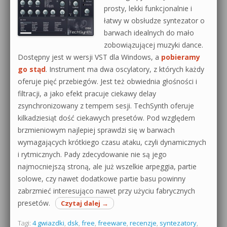
prosty, lekki funkcjonalnie i
łatwy w obsłudze syntezator o
barwach idealnych do mało
zobowiązującej muzyki dance.
Dostępny jest w wersji VST dla Windows, a
pobieramy
go stąd
. Instrument ma dwa oscylatory, z których każdy
oferuje pięć przebiegów. Jest też obwiednia głośności i
filtracji, a jako efekt pracuje ciekawy delay
zsynchronizowany z tempem sesji. TechSynth oferuje
kilkadziesiąt dość ciekawych presetów. Pod względem
brzmieniowym najlepiej sprawdzi się w barwach
wymagających krótkiego czasu ataku, czyli dynamicznych
i rytmicznych. Pady zdecydowanie nie są jego
najmocniejszą stroną, ale już wszelkie arpeggia, partie
solowe, czy nawet dodatkowe partie basu powinny
zabrzmieć interesująco nawet przy użyciu fabrycznych
presetów.
Czytaj dalej
→
Tagi:
4 gwiazdki
,
dsk
,
free
,
freeware
,
recenzje
,
syntezatory
,