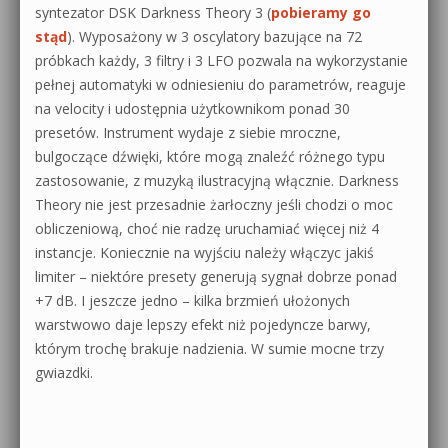
syntezator DSK Darkness Theory 3 (
pobieramy go
stąd
). Wyposażony w 3 oscylatory bazujące na 72
próbkach każdy, 3 filtry i 3 LFO pozwala na wykorzystanie
pełnej automatyki w odniesieniu do parametrów, reaguje
na velocity i udostępnia użytkownikom ponad 30
presetów. Instrument wydaje z siebie mroczne,
bulgoczące dźwięki, które mogą znaleźć różnego typu
zastosowanie, z muzyką ilustracyjną włącznie. Darkness
Theory nie jest przesadnie żarłoczny jeśli chodzi o moc
obliczeniową, choć nie radzę uruchamiać więcej niż 4
instancje. Koniecznie na wyjściu należy włączyc jakiś
limiter – niektóre presety generują sygnał dobrze ponad
+7 dB. I jeszcze jedno – kilka brzmień ułożonych
warstwowo daje lepszy efekt niż pojedyncze barwy,
którym trochę brakuje nadzienia. W sumie mocne trzy
gwiazdki.