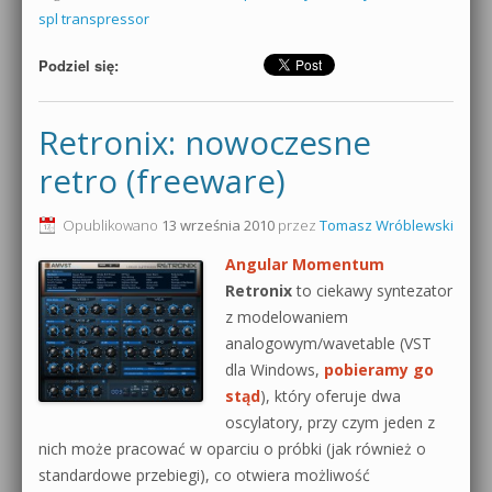
spl transpressor
Podziel się:
Retronix: nowoczesne
retro (freeware)
Opublikowano
13 września 2010
przez
Tomasz Wróblewski
Angular Momentum
Retronix
to ciekawy syntezator
z modelowaniem
analogowym/wavetable (VST
dla Windows,
pobieramy go
stąd
), który oferuje dwa
oscylatory, przy czym jeden z
nich może pracować w oparciu o próbki (jak również o
standardowe przebiegi), co otwiera możliwość