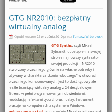
Podziel się:
GTG NR2010: bezpłatny
wirtualny analog
Opublikowano
22 września 2010
przez
Tomasz Wróblewski
GTG Synths
, czyli Mikael
Sybrandt, udostępnił na swojej
stronie najnowszy syntezator
swojej produkcji – NR2010 –
stworzony przez niego głównie na własne potrzeby i
używany w charakterze „konia roboczego” w utworach
przez niego komponowanych. Jest to dość typowy ale
nieźle brzmiący wirtualny analog z 24-decybelowym
filtrem, w pełni programowalnymi obwiedniami,
modulacją i efektami typu chorus i delay. Instrument
pracuje na komputerach z systemem Windows i
pobieramy go stąd
. Jednocześnie Mikael poinformował