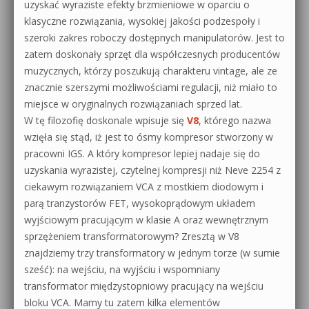
uzyskać wyraziste efekty brzmieniowe w oparciu o
klasyczne rozwiązania, wysokiej jakości podzespoły i
szeroki zakres roboczy dostępnych manipulatorów. Jest to
zatem doskonały sprzęt dla współczesnych producentów
muzycznych, którzy poszukują charakteru vintage, ale ze
znacznie szerszymi możliwościami regulacji, niż miało to
miejsce w oryginalnych rozwiązaniach sprzed lat.
W tę filozofię doskonale wpisuje się
V8
, którego nazwa
wzięła się stąd, iż jest to ósmy kompresor stworzony w
pracowni IGS. A który kompresor lepiej nadaje się do
uzyskania wyrazistej, czytelnej kompresji niż Neve 2254 z
ciekawym rozwiązaniem VCA z mostkiem diodowym i
parą tranzystorów FET, wysokoprądowym układem
wyjściowym pracującym w klasie A oraz wewnętrznym
sprzężeniem transformatorowym? Zresztą w V8
znajdziemy trzy transformatory w jednym torze (w sumie
sześć): na wejściu, na wyjściu i wspomniany
transformator międzystopniowy pracujący na wejściu
bloku VCA. Mamy tu zatem kilka elementów