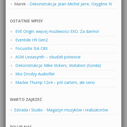
Marek
-
Dekonstrukcja: Jean-Michel Jarre, Oxygène IV
OSTATNIE WPISY
EVE Origin: więcej możliwości EXO. Za darmo!
Eventide H9 Gen2
Focusrite ISA C8X
ASM Leviasynth – obudzili potwora!
Dekonstrukcja: Mike Vickers, Visitation (Sonda)
Moi Drodzy Audiofile!
Mackie Thump 12v4 – pół żartem, ale serio
WARTO ZAJRZEĆ
Estrada i Studio - Magazyn muzyków i realizatorów
POLUB NAS