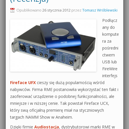
0dB.pl - informacje
Opublikowano
26 stycznia 2012
przez
Tomasz Wróblewski
Produkcja muzyczna od podstaw
Podłącz
Newsletter
Sylenth1 od podstaw
any do
kompute
Materiały dla mediów
Sound Forge od podstaw
ra za
Archiwum aktualności
pośredni
Dubstep z syntezatorem Massive
ctwem
Polityka prywatności
USB lub
Kontakt 5 Kompendium
FireWire
Regulamin
interfejs
Pakiety
Fireface UFX
cieszy się dużą popularnością wśród
Działanie sklepu internetowego
nabywców. Firma RME postanowiła wykorzystać ten fakt i
zaoferować urządzenie o podobnej funkcjonalności, ale
Wyszukiwanie
mniejsze i w niższej cenie. Tak powstał Fireface UCX,
który swą oficjalną premierę miał na styczniowych
targach NAMM Show w Anaheim.
Dzięki firmie
Audiostacja
, dystrybutorowi marki RME w