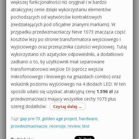
większej funkcjonalności niż oryginał i w bardzo
atrakcyjnej cenie dzięki wykorzystaniu elementów
pochodzących od wytwórców kontraktowych
(niedziałających pod oficjalnie znanymi markami). W
przypadku przedwzmacniaczy Neve 1073 znacząca część
kosztów leży po stronie transformatora wejściowego i
wyjściowego oraz przełącznika czułości wejściowej. Tutaj
wykorzystano ich azjatyckie odpowiedniki, a dodatkowo
zadbano o to, by użytkownik miał separowane
transformatorowo wejście DI (oprócz wejścia
mikrofonowego i liniowego na gniazdach combo) oraz
wskaźnik poziomu wyjściowego na 4 diodach LED. W ten
sposób udało się uzyskać atrakcyjną cenę
1.596 zł
za
przedwzmacniacz mający wszystkie cechy 1073 plus
szereg dodatków.
Czytaj dalej
→
Tagi:
gap pre-73
,
golden age project
,
hardware
,
przedwzmacniacze
,
recenzje
,
review
,
test