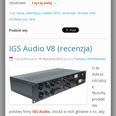
obudowie.
Czytaj dalej
→
Tagi:
cena
,
interfejsy
,
namm 2012
,
recenzje
,
review
,
rme
fireface ucx
,
test
Podziel się:
IGS Audio V8 (recenzja)
Opublikowano
10 stycznia 2012
przez
Tomasz Wróblewski
O ile
dobrze
odczytuj
ę
filozofię
produkt
ów
polskiej firmy
IGS Audio
, chodzi w nich głównie o to, aby