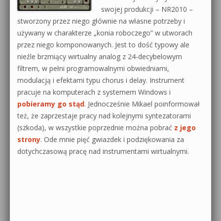
swojej produkcji – NR2010 –
0dB.pl - informacje
stworzony przez niego głównie na własne potrzeby i
Produkcja muzyczna od podstaw
używany w charakterze „konia roboczego” w utworach
Newsletter
Sylenth1 od podstaw
przez niego komponowanych. Jest to dość typowy ale
nieźle brzmiący wirtualny analog z 24-decybelowym
Materiały dla mediów
Sound Forge od podstaw
filtrem, w pełni programowalnymi obwiedniami,
modulacją i efektami typu chorus i delay. Instrument
Archiwum aktualności
Dubstep z syntezatorem Massive
pracuje na komputerach z systemem Windows i
Polityka prywatności
pobieramy go stąd
. Jednocześnie Mikael poinformował
Kontakt 5 Kompendium
też, że zaprzestaje pracy nad kolejnymi syntezatorami
Regulamin
(szkoda), w wszystkie poprzednie można pobrać
z jego
Pakiety
strony
. Ode mnie pięć gwiazdek i podziękowania za
Działanie sklepu internetowego
dotychczasową pracę nad instrumentami wirtualnymi.
Wyszukiwanie