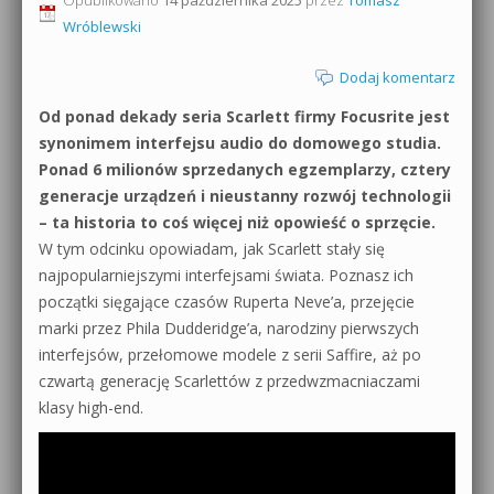
Wróblewski
0dB.pl - informacje
Produkcja muzyczna od podstaw
Dodaj komentarz
Newsletter
Sylenth1 od podstaw
Od ponad dekady seria Scarlett firmy Focusrite jest
Materiały dla mediów
synonimem interfejsu audio do domowego studia.
Sound Forge od podstaw
Ponad 6 milionów sprzedanych egzemplarzy, cztery
Archiwum aktualności
generacje urządzeń i nieustanny rozwój technologii
Dubstep z syntezatorem Massive
– ta historia to coś więcej niż opowieść o sprzęcie.
Polityka prywatności
Kontakt 5 Kompendium
W tym odcinku opowiadam, jak Scarlett stały się
najpopularniejszymi interfejsami świata. Poznasz ich
Regulamin
Pakiety
początki sięgające czasów Ruperta Neve’a, przejęcie
marki przez Phila Dudderidge’a, narodziny pierwszych
Działanie sklepu internetowego
interfejsów, przełomowe modele z serii Saffire, aż po
Wyszukiwanie
czwartą generację Scarlettów z przedwzmacniaczami
klasy high-end.