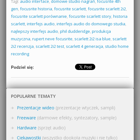
Tagi:
audio interface
,
domowe studio nagrań
,
focusrite 4th
gen
,
focusrite historia
,
focusrite scarlett
,
focusrite scarlett 2i2
,
focusrite scarlett porównanie
,
focusrite scarlett story
,
historia
scarlett
,
interfejs audio
,
interfejs audio do domowego studia
,
najlepszy interfejs audio
,
phil dudderidge
,
produkcja
muzyczna
,
rupert neve focusrite
,
scarlett 2i2 isa blue
,
scarlett
2i2 recenzja
,
scarlett 2i2 test
,
scarlett 4 generacja
,
studio home
recording
Podziel się:
POPULARNE TEMATY
Prezentacje wideo
(prezentacje wtyczek, sampli)
Freeware
(darmowe efekty, syntezatory, sample)
Hardware
(sprzęt audio)
Ciekawostki
(wszystko dookoła muzyki i nie tylko)