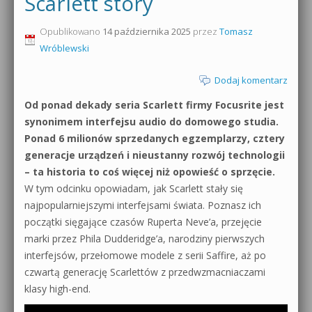
Scarlett story
0dB.pl - informacje
Produkcja muzyczna od podstaw
Opublikowano
14 października 2025
przez
Tomasz
Wróblewski
Newsletter
Sylenth1 od podstaw
Dodaj komentarz
Materiały dla mediów
Sound Forge od podstaw
Od ponad dekady seria Scarlett firmy Focusrite jest
Archiwum aktualności
synonimem interfejsu audio do domowego studia.
Dubstep z syntezatorem Massive
Ponad 6 milionów sprzedanych egzemplarzy, cztery
Polityka prywatności
generacje urządzeń i nieustanny rozwój technologii
Kontakt 5 Kompendium
– ta historia to coś więcej niż opowieść o sprzęcie.
Regulamin
Pakiety
W tym odcinku opowiadam, jak Scarlett stały się
najpopularniejszymi interfejsami świata. Poznasz ich
Działanie sklepu internetowego
początki sięgające czasów Ruperta Neve’a, przejęcie
marki przez Phila Dudderidge’a, narodziny pierwszych
Wyszukiwanie
interfejsów, przełomowe modele z serii Saffire, aż po
czwartą generację Scarlettów z przedwzmacniaczami
klasy high-end.