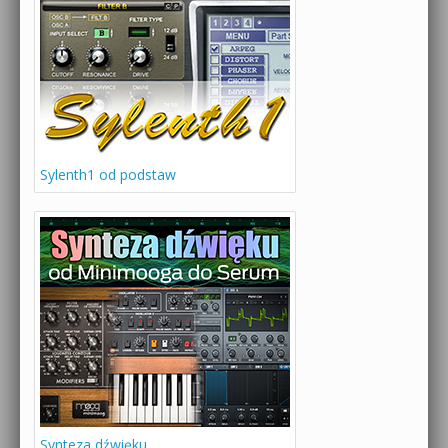
Sylenth1 od podstaw
Synteza dźwięku