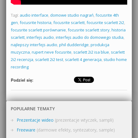
Tagi:
audio interface
,
domowe studio nagrań
,
focusrite 4th
gen
,
focusrite historia
,
focusrite scarlett
,
focusrite scarlett 2i2
,
focusrite scarlett porównanie
,
focusrite scarlett story
,
historia
scarlett
,
interfejs audio
,
interfejs audio do domowego studia
,
najlepszy interfejs audio
,
phil dudderidge
,
produkcja
muzyczna
,
rupert neve focusrite
,
scarlett 2i2 isa blue
,
scarlett
2i2 recenzja
,
scarlett 2i2 test
,
scarlett 4 generacja
,
studio home
recording
Podziel się:
POPULARNE TEMATY
Prezentacje wideo
(prezentacje wtyczek, sampli)
Freeware
(darmowe efekty, syntezatory, sample)