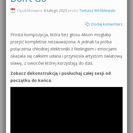
0dB.pl - informacje
Opublikowano
6 lutego 2023
przez
Tomasz Wróblewski
Produkcja muzyczna od podstaw
Newsletter
Dodaj komentarz
Sylenth1 od podstaw
Prosta kompozycja, która bez głosu Alison mogłaby
Materiały dla mediów
Sound Forge od podstaw
przejść kompletnie niezauważona. A jednak ta próba
Archiwum aktualności
połączenia chłodnej elektroniki z feelingiem i emocjami
Dubstep z syntezatorem Massive
okazała się całkiem udana i przyniosła artystom światową
Polityka prywatności
sławę, z owoców której korzystają do dziś.
Kontakt 5 Kompendium
Zobacz dekonstrukcję i posłuchaj całej sesji od
Regulamin
Pakiety
początku do końca.
Działanie sklepu internetowego
Wyszukiwanie