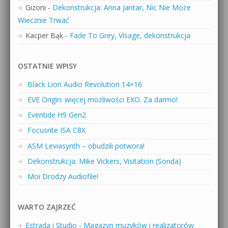
Gizoni
-
Dekonstrukcja: Anna Jantar, Nic Nie Może
Wiecznie Trwać
Kacper Bąk
-
Fade To Grey, Visage, dekonstrukcja
OSTATNIE WPISY
Black Lion Audio Revolution 14×16
EVE Origin: więcej możliwości EXO. Za darmo!
Eventide H9 Gen2
Focusrite ISA C8X
ASM Leviasynth – obudzili potwora!
Dekonstrukcja: Mike Vickers, Visitation (Sonda)
Moi Drodzy Audiofile!
WARTO ZAJRZEĆ
Estrada i Studio - Magazyn muzyków i realizatorów