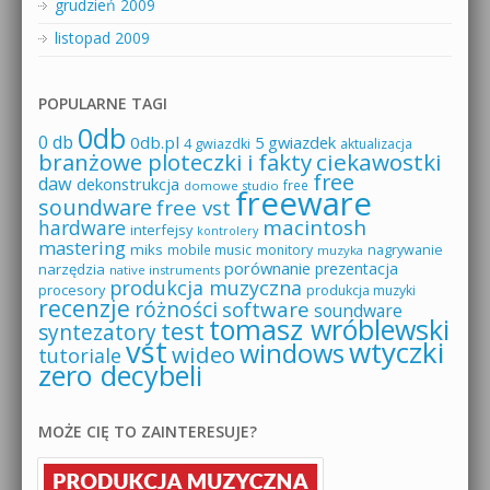
grudzień 2009
listopad 2009
POPULARNE TAGI
0db
0 db
0db.pl
5 gwiazdek
4 gwiazdki
aktualizacja
branżowe ploteczki i fakty
ciekawostki
free
daw
dekonstrukcja
free
domowe studio
freeware
soundware
free vst
macintosh
hardware
interfejsy
kontrolery
mastering
miks
mobile music
monitory
nagrywanie
muzyka
porównanie
prezentacja
narzędzia
native instruments
produkcja muzyczna
procesory
produkcja muzyki
recenzje
różności
software
soundware
tomasz wróblewski
test
syntezatory
vst
wtyczki
windows
wideo
tutoriale
zero decybeli
MOŻE CIĘ TO ZAINTERESUJE?