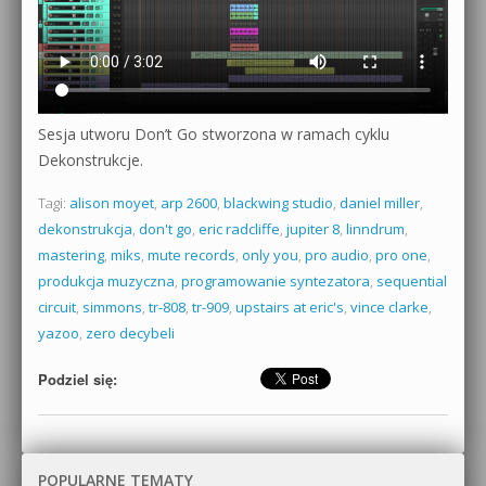
Sesja utworu Don’t Go stworzona w ramach cyklu
Dekonstrukcje.
Tagi:
alison moyet
,
arp 2600
,
blackwing studio
,
daniel miller
,
dekonstrukcja
,
don't go
,
eric radcliffe
,
jupiter 8
,
linndrum
,
mastering
,
miks
,
mute records
,
only you
,
pro audio
,
pro one
,
produkcja muzyczna
,
programowanie syntezatora
,
sequential
circuit
,
simmons
,
tr-808
,
tr-909
,
upstairs at eric's
,
vince clarke
,
yazoo
,
zero decybeli
Podziel się:
POPULARNE TEMATY