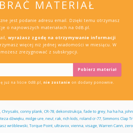
BRAĆ MATERIAŁ
czne jest podanie adresu email. Dzięki temu otrzymasz
je o najnowszych materiałach na 0dB.pl.
ail,
wyrażasz zgodę na otrzymywanie informacji
trzymasz więcej niż jednej wiadomości w miesiącu. W
i możesz zrezygnować z subskrypcji.
ę już na liście 0dB.pl,
nie zostanie
on dodany ponownie.
,
Chrysalis
,
conny plank
,
CR-78
,
dekonstrukcja
,
fade to grey
,
ha ha ha
,
john
nteza dźwięku
,
midge ure
,
neu!
,
rak
,
rich kids
,
roland cr-77
,
Simmons Clap T
asz wróblewski
,
Torque Point
,
ultravox
,
vienna
,
visage
,
Warren Cann
,
zero