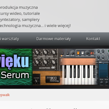
produkcja muzyczna
kursy wideo, tutoriale
syntezatory, samplery
technologia muzyczna... i wiele więcej!
i warsztaty
Darmowe materiały
Kontakt
wszystkie kursy i warsztaty
 dźwięku 🔥
ja muzyczna w praktyce
tudio od podstaw
ja muzyczna od podstaw
epwalk
1 od podstaw