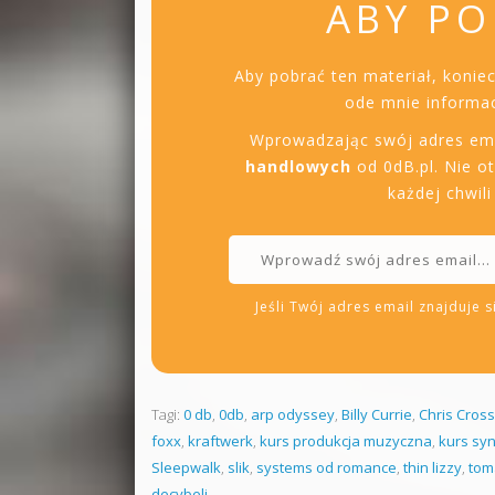
ABY PO
Aby pobrać ten materiał, konie
ode mnie informac
Wprowadzając swój adres em
handlowych
od 0dB.pl. Nie o
każdej chwil
Jeśli Twój adres email znajduje si
Tagi:
0 db
,
0db
,
arp odyssey
,
Billy Currie
,
Chris Cross
foxx
,
kraftwerk
,
kurs produkcja muzyczna
,
kurs sy
Sleepwalk
,
slik
,
systems od romance
,
thin lizzy
,
tom
decybeli