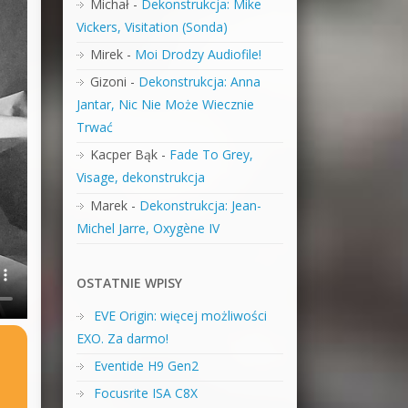
Michał
-
Dekonstrukcja: Mike
Vickers, Visitation (Sonda)
Mirek
-
Moi Drodzy Audiofile!
Gizoni
-
Dekonstrukcja: Anna
Jantar, Nic Nie Może Wiecznie
Trwać
Kacper Bąk
-
Fade To Grey,
Visage, dekonstrukcja
Marek
-
Dekonstrukcja: Jean-
Michel Jarre, Oxygène IV
OSTATNIE WPISY
EVE Origin: więcej możliwości
EXO. Za darmo!
Eventide H9 Gen2
Focusrite ISA C8X