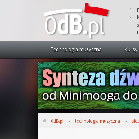
Technologia muzyczna
Kursy 
Zobacz 
Synteza
Produkc
Bitwig S
Produkc
0dB.pl
technologia muzyczna
sle
Sylenth