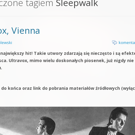
czone tagiem
Sleepwalk
orge od podstaw
 z syntezatorem Massive
ox, Vienna
 5 Kompendium
lewski
komenta
największy hit! Takie utwory zdarzają się nieczęsto i są efek
jsca. Ultravox, mimo wielu doskonałych piosenek, już nigdy nie
.
 do końca oraz link do pobrania materiałów źródłowych (wyłąc