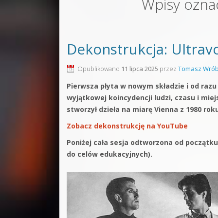
Wpisy ozna
Sound F
Dubstep
Dekonstrukcja: Ultrav
Kontakt
Pakiety
Opublikowano
11 lipca 2025
przez
Tomasz Wrób
Pierwsza płyta w nowym składzie i od razu 
wyjątkowej koincydencji ludzi, czasu i mie
stworzył dzieła na miarę Vienna z 1980 roku
Zobacz dekonstrukcję na YouTube
Poniżej cała sesja odtworzona od początku
do celów edukacyjnych).