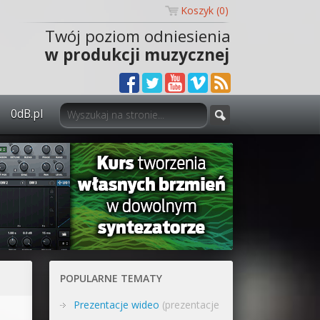
Koszyk (
0
)
Twój poziom odniesienia
w produkcji muzycznej
0dB.pl
0dB.pl - informacje
Newsletter
Materiały dla mediów
Archiwum aktualności
Polityka prywatności
POPULARNE TEMATY
Regulamin
Prezentacje wideo
(prezentacje