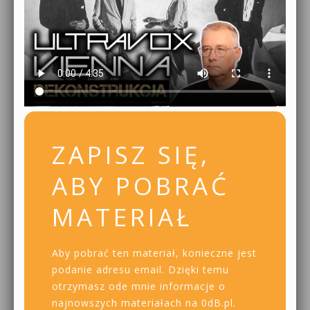
ZAPISZ SIĘ,
ABY POBRAĆ
MATERIAŁ
Aby pobrać ten materiał, konieczne jest
podanie adresu email. Dzięki temu
otrzymasz ode mnie informacje o
najnowszych materiałach na 0dB.pl.