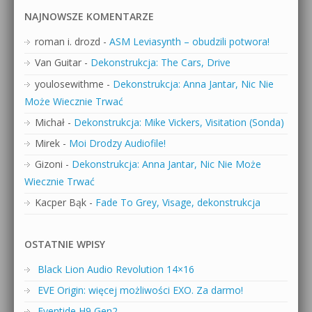
NAJNOWSZE KOMENTARZE
roman i. drozd
-
ASM Leviasynth – obudzili potwora!
Van Guitar
-
Dekonstrukcja: The Cars, Drive
youlosewithme
-
Dekonstrukcja: Anna Jantar, Nic Nie
Może Wiecznie Trwać
Michał
-
Dekonstrukcja: Mike Vickers, Visitation (Sonda)
Mirek
-
Moi Drodzy Audiofile!
Gizoni
-
Dekonstrukcja: Anna Jantar, Nic Nie Może
Wiecznie Trwać
Kacper Bąk
-
Fade To Grey, Visage, dekonstrukcja
OSTATNIE WPISY
Black Lion Audio Revolution 14×16
EVE Origin: więcej możliwości EXO. Za darmo!
Eventide H9 Gen2