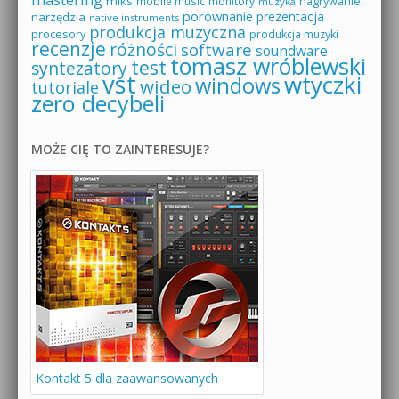
miks
mobile music
monitory
nagrywanie
muzyka
porównanie
prezentacja
narzędzia
native instruments
produkcja muzyczna
procesory
produkcja muzyki
recenzje
różności
software
soundware
tomasz wróblewski
test
syntezatory
vst
wtyczki
windows
wideo
tutoriale
zero decybeli
MOŻE CIĘ TO ZAINTERESUJE?
Kontakt 5 dla zaawansowanych