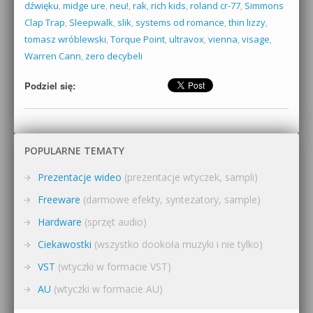
dźwięku
,
midge ure
,
neu!
,
rak
,
rich kids
,
roland cr-77
,
Simmons
Clap Trap
,
Sleepwalk
,
slik
,
systems od romance
,
thin lizzy
,
tomasz wróblewski
,
Torque Point
,
ultravox
,
vienna
,
visage
,
Warren Cann
,
zero decybeli
Podziel się:
POPULARNE TEMATY
Prezentacje wideo
(prezentacje wtyczek, sampli)
Freeware
(darmowe efekty, syntezatory, sample)
Hardware
(sprzęt audio)
Ciekawostki
(wszystko dookoła muzyki i nie tylko)
VST
(wtyczki w formacie VST)
AU
(wtyczki w formacie AU)