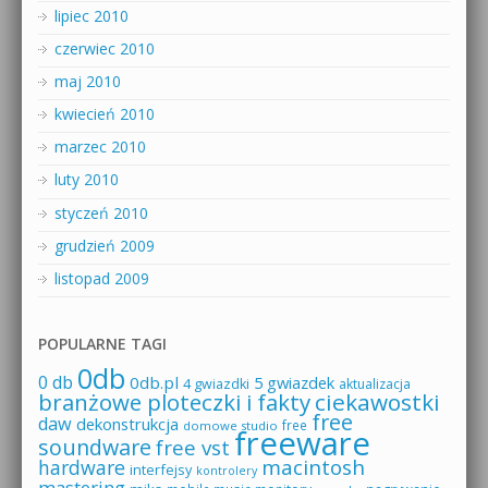
lipiec 2010
czerwiec 2010
maj 2010
kwiecień 2010
marzec 2010
luty 2010
styczeń 2010
grudzień 2009
listopad 2009
POPULARNE TAGI
0db
0 db
0db.pl
5 gwiazdek
4 gwiazdki
aktualizacja
branżowe ploteczki i fakty
ciekawostki
free
daw
dekonstrukcja
free
domowe studio
freeware
soundware
free vst
macintosh
hardware
interfejsy
kontrolery
mastering