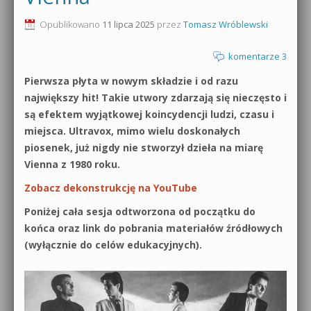
0dB.pl - informacje
Opublikowano
11 lipca 2025
przez
Tomasz Wróblewski
Produkcja muzyczna od podstaw
Newsletter
komentarze 3
Sylenth1 od podstaw
Pierwsza płyta w nowym składzie i od razu
Materiały dla mediów
Sound Forge od podstaw
największy hit! Takie utwory zdarzają się nieczęsto i
Archiwum aktualności
są efektem wyjątkowej koincydencji ludzi, czasu i
Dubstep z syntezatorem Massive
miejsca. Ultravox, mimo wielu doskonałych
Polityka prywatności
piosenek, już nigdy nie stworzył dzieła na miarę
Kontakt 5 Kompendium
Vienna z 1980 roku.
Regulamin
Pakiety
Zobacz dekonstrukcję na YouTube
Działanie sklepu internetowego
Poniżej cała sesja odtworzona od początku do
końca oraz link do pobrania materiałów źródłowych
Wyszukiwanie
(wyłącznie do celów edukacyjnych).