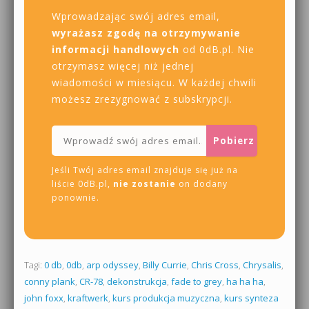
Wprowadzając swój adres email,
wyrażasz zgodę na otrzymywanie
informacji handlowych
od 0dB.pl. Nie
otrzymasz więcej niż jednej
wiadomości w miesiącu. W każdej chwili
możesz zrezygnować z subskrypcji.
Jeśli Twój adres email znajduje się już na
liście 0dB.pl,
nie zostanie
on dodany
ponownie.
Tagi:
0 db
,
0db
,
arp odyssey
,
Billy Currie
,
Chris Cross
,
Chrysalis
,
conny plank
,
CR-78
,
dekonstrukcja
,
fade to grey
,
ha ha ha
,
john foxx
,
kraftwerk
,
kurs produkcja muzyczna
,
kurs synteza