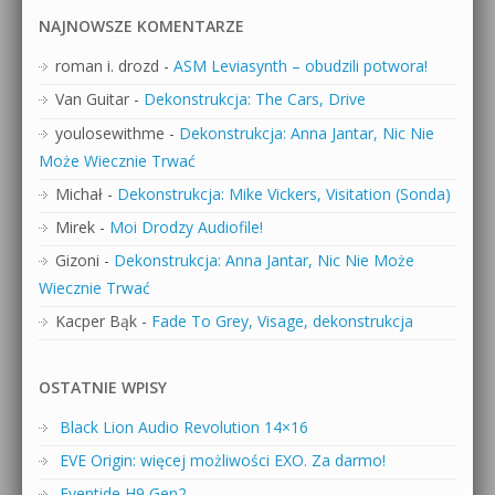
NAJNOWSZE KOMENTARZE
roman i. drozd
-
ASM Leviasynth – obudzili potwora!
Van Guitar
-
Dekonstrukcja: The Cars, Drive
youlosewithme
-
Dekonstrukcja: Anna Jantar, Nic Nie
Może Wiecznie Trwać
Michał
-
Dekonstrukcja: Mike Vickers, Visitation (Sonda)
Mirek
-
Moi Drodzy Audiofile!
Gizoni
-
Dekonstrukcja: Anna Jantar, Nic Nie Może
Wiecznie Trwać
Kacper Bąk
-
Fade To Grey, Visage, dekonstrukcja
OSTATNIE WPISY
Black Lion Audio Revolution 14×16
EVE Origin: więcej możliwości EXO. Za darmo!
Eventide H9 Gen2