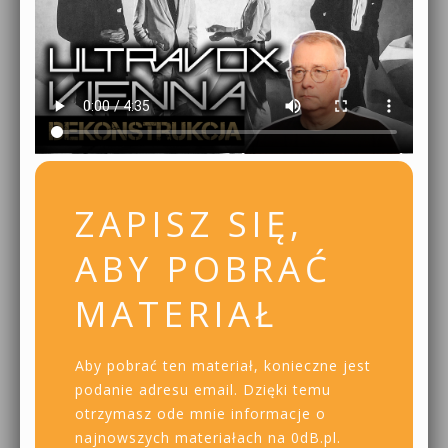
ZAPISZ SIĘ,
ABY POBRAĆ
MATERIAŁ
Aby pobrać ten materiał, konieczne jest
podanie adresu email. Dzięki temu
otrzymasz ode mnie informacje o
najnowszych materiałach na 0dB.pl.