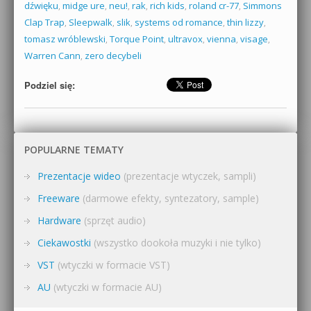
dźwięku
,
midge ure
,
neu!
,
rak
,
rich kids
,
roland cr-77
,
Simmons
Clap Trap
,
Sleepwalk
,
slik
,
systems od romance
,
thin lizzy
,
tomasz wróblewski
,
Torque Point
,
ultravox
,
vienna
,
visage
,
Warren Cann
,
zero decybeli
Podziel się:
POPULARNE TEMATY
Prezentacje wideo
(prezentacje wtyczek, sampli)
Freeware
(darmowe efekty, syntezatory, sample)
Hardware
(sprzęt audio)
Ciekawostki
(wszystko dookoła muzyki i nie tylko)
VST
(wtyczki w formacie VST)
AU
(wtyczki w formacie AU)