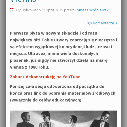
0dB.pl - informacje
Opublikowano
11 lipca 2025
przez
Tomasz Wróblewski
Produkcja muzyczna od podstaw
Newsletter
komentarze 3
Sylenth1 od podstaw
Pierwsza płyta w nowym składzie i od razu
Materiały dla mediów
Sound Forge od podstaw
największy hit! Takie utwory zdarzają się nieczęsto i
Archiwum aktualności
są efektem wyjątkowej koincydencji ludzi, czasu i
Dubstep z syntezatorem Massive
miejsca. Ultravox, mimo wielu doskonałych
Polityka prywatności
piosenek, już nigdy nie stworzył dzieła na miarę
Kontakt 5 Kompendium
Vienna z 1980 roku.
Regulamin
Pakiety
Zobacz dekonstrukcję na YouTube
Działanie sklepu internetowego
Poniżej cała sesja odtworzona od początku do
końca oraz link do pobrania materiałów źródłowych
Wyszukiwanie
(wyłącznie do celów edukacyjnych).