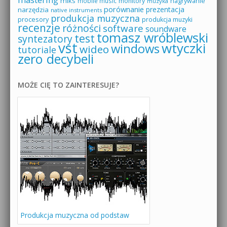
miks
mobile music
monitory
nagrywanie
muzyka
porównanie
prezentacja
narzędzia
native instruments
produkcja muzyczna
procesory
produkcja muzyki
recenzje
różności
software
soundware
tomasz wróblewski
test
syntezatory
vst
wtyczki
windows
wideo
tutoriale
zero decybeli
MOŻE CIĘ TO ZAINTERESUJE?
Produkcja muzyczna od podstaw