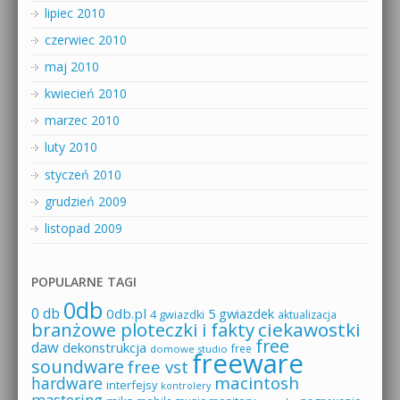
lipiec 2010
czerwiec 2010
maj 2010
kwiecień 2010
marzec 2010
luty 2010
styczeń 2010
grudzień 2009
listopad 2009
POPULARNE TAGI
0db
0 db
0db.pl
5 gwiazdek
4 gwiazdki
aktualizacja
branżowe ploteczki i fakty
ciekawostki
free
daw
dekonstrukcja
free
domowe studio
freeware
soundware
free vst
macintosh
hardware
interfejsy
kontrolery
mastering