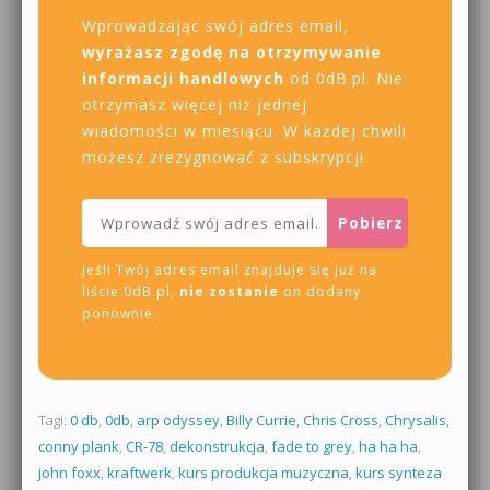
Wprowadzając swój adres email,
wyrażasz zgodę na otrzymywanie
informacji handlowych
od 0dB.pl. Nie
otrzymasz więcej niż jednej
wiadomości w miesiącu. W każdej chwili
możesz zrezygnować z subskrypcji.
Jeśli Twój adres email znajduje się już na
liście 0dB.pl,
nie zostanie
on dodany
ponownie.
Tagi:
0 db
,
0db
,
arp odyssey
,
Billy Currie
,
Chris Cross
,
Chrysalis
,
conny plank
,
CR-78
,
dekonstrukcja
,
fade to grey
,
ha ha ha
,
john foxx
,
kraftwerk
,
kurs produkcja muzyczna
,
kurs synteza