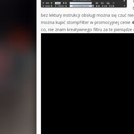
bez lektury instrukcji obsługi można się czuć n
można kupić stompFilter w promocyjnej cenie
4
co, nie znam kreatywnego filtru za te pieniądz