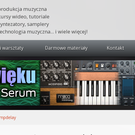
produkcja muzyczna
kursy wideo, tutoriale
syntezatory, samplery
technologia muzyczna... i wiele więcej!
i warsztaty
Darmowe materiały
Kontakt
wszystkie kursy i warsztaty
 dźwięku 🔥
ja muzyczna w praktyce
tudio od podstaw
ja muzyczna od podstaw
mpdelay
1 od podstaw