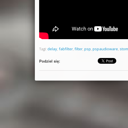
Tagi:
delay
,
fabfilter
,
filter
,
psp
,
pspaudioware
,
stom
Podziel się: