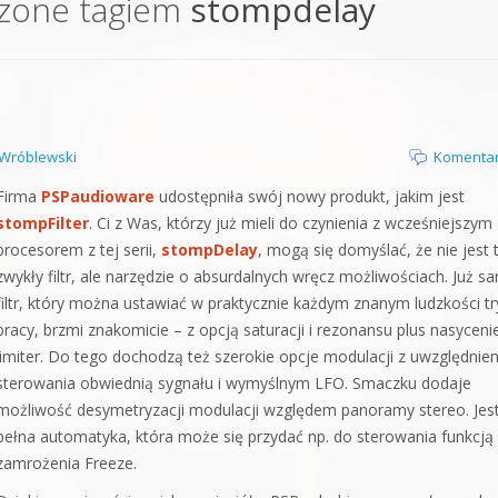
czone tagiem
stompdelay
orge od podstaw
 z syntezatorem Massive
 5 Kompendium
Wróblewski
Komentar
Firma
PSPaudioware
udostępniła swój nowy produkt, jakim jest
stompFilter
. Ci z Was, którzy już mieli do czynienia z wcześniejszym
procesorem z tej serii,
stompDelay
, mogą się domyślać, że nie jest 
zwykły filtr, ale narzędzie o absurdalnych wręcz możliwościach. Już s
filtr, który można ustawiać w praktycznie każdym znanym ludzkości tr
pracy, brzmi znakomicie – z opcją saturacji i rezonansu plus nasycenie
limiter. Do tego dochodzą też szerokie opcje modulacji z uwzględnie
sterowania obwiednią sygnału i wymyślnym LFO. Smaczku dodaje
możliwość desymetryzacji modulacji względem panoramy stereo. Jest
pełna automatyka, która może się przydać np. do sterowania funkcją
zamrożenia Freeze.