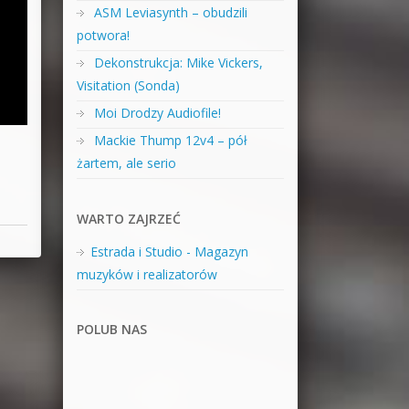
ASM Leviasynth – obudzili
potwora!
Dekonstrukcja: Mike Vickers,
Visitation (Sonda)
Moi Drodzy Audiofile!
Mackie Thump 12v4 – pół
żartem, ale serio
WARTO ZAJRZEĆ
Estrada i Studio - Magazyn
muzyków i realizatorów
POLUB NAS