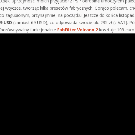
Dzięki uprzejmości moich przyjaciół z PSP odrobinę umoczyłem pale
tej wtyczce, tworząc kilka presetów fabrycznych. Gorąco polecam, ch
ieco zagubionym, przynajmniej na początku. Jeszcze do końca listopad
9 USD
(zamiast 69 USD), co odpowiada kwocie ok. 235 zł (z VAT). Pó
e (porównywalny funkcjonalnie
FabFilter Volcano 2
kosztuje 109 euro)