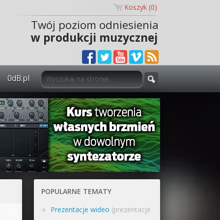
Koszyk (
0
)
Twój poziom odniesienia
w produkcji muzycznej
0dB.pl
0dB.pl - informacje
Newsletter
Materiały dla mediów
Archiwum aktualności
Polityka prywatności
POPULARNE TEMATY
Regulamin
Prezentacje wideo
(prezentacje