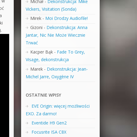
c w
Michał
-
Dekonstrukcja: Mike
oć
Vickers, Visitation (Sonda)
a
Mirek
-
Moi Drodzy Audiofile!
ki
Gizoni
-
Dekonstrukcja: Anna
.
Jantar, Nic Nie Może Wiecznie
Trwać
Kacper Bąk
-
Fade To Grey,
Visage, dekonstrukcja
Marek
-
Dekonstrukcja: Jean-
Michel Jarre, Oxygène IV
OSTATNIE WPISY
EVE Origin: więcej możliwości
EXO. Za darmo!
Eventide H9 Gen2
Focusrite ISA C8X