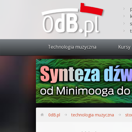
Technologia muzyczna
Kursy 
Zobacz 
Synteza
Produkc
Bitwig S
Produkc
0dB.pl
technologia muzyczna
sto
Sylenth