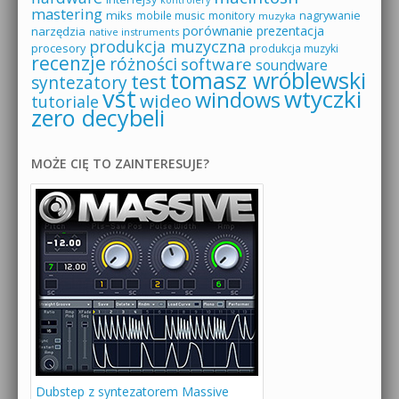
mastering
miks
mobile music
monitory
nagrywanie
muzyka
porównanie
prezentacja
narzędzia
native instruments
produkcja muzyczna
procesory
produkcja muzyki
recenzje
różności
software
soundware
tomasz wróblewski
test
syntezatory
vst
wtyczki
windows
wideo
tutoriale
zero decybeli
MOŻE CIĘ TO ZAINTERESUJE?
Dubstep z syntezatorem Massive