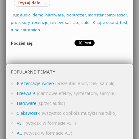
Czytaj dalej
→
Tagi:
audio
,
demo
,
hardware
,
looptrotter
,
monster compressor
,
procesory
,
recenzje
,
review
,
sa2rate
,
satur-8
,
tape sound
,
test
,
tube saturation
Podziel się:
POPULARNE TEMATY
Prezentacje wideo
(prezentacje wtyczek, sampli)
Freeware
(darmowe efekty, syntezatory, sample)
Hardware
(sprzęt audio)
Ciekawostki
(wszystko dookoła muzyki i nie tylko)
VST
(wtyczki w formacie VST)
AU
(wtyczki w formacie AU)