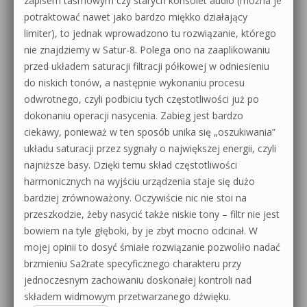
zapisem taśmowym czy starych konsolet audio (można je
potraktować nawet jako bardzo miękko działający
limiter), to jednak wprowadzono tu rozwiązanie, którego
nie znajdziemy w Satur-8. Polega ono na zaaplikowaniu
przed układem saturacji filtracji półkowej w odniesieniu
do niskich tonów, a następnie wykonaniu procesu
odwrotnego, czyli podbiciu tych częstotliwości już po
dokonaniu operacji nasycenia. Zabieg jest bardzo
ciekawy, ponieważ w ten sposób unika się „oszukiwania”
układu saturacji przez sygnały o największej energii, czyli
najniższe basy. Dzięki temu skład częstotliwości
harmonicznych na wyjściu urządzenia staje się dużo
bardziej zrównoważony. Oczywiście nic nie stoi na
przeszkodzie, żeby nasycić także niskie tony – filtr nie jest
bowiem na tyle głęboki, by je zbyt mocno odcinał. W
mojej opinii to dosyć śmiałe rozwiązanie pozwoliło nadać
brzmieniu Sa2rate specyficznego charakteru przy
jednoczesnym zachowaniu doskonałej kontroli nad
składem widmowym przetwarzanego dźwięku.