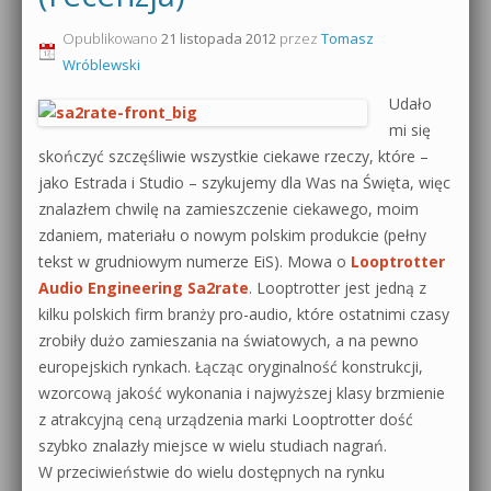
0dB.pl - informacje
Opublikowano
21 listopada 2012
przez
Tomasz
Produkcja muzyczna od podstaw
Wróblewski
Newsletter
Sylenth1 od podstaw
Udało
mi się
Materiały dla mediów
Sound Forge od podstaw
skończyć szczęśliwie wszystkie ciekawe rzeczy, które –
Archiwum aktualności
jako Estrada i Studio – szykujemy dla Was na Święta, więc
Dubstep z syntezatorem Massive
znalazłem chwilę na zamieszczenie ciekawego, moim
Polityka prywatności
zdaniem, materiału o nowym polskim produkcie (pełny
Kontakt 5 Kompendium
tekst w grudniowym numerze EiS). Mowa o
Looptrotter
Regulamin
Audio Engineering Sa2rate
. Looptrotter jest jedną z
Pakiety
kilku polskich firm branży pro-audio, które ostatnimi czasy
Działanie sklepu internetowego
zrobiły dużo zamieszania na światowych, a na pewno
europejskich rynkach. Łącząc oryginalność konstrukcji,
Wyszukiwanie
wzorcową jakość wykonania i najwyższej klasy brzmienie
z atrakcyjną ceną urządzenia marki Looptrotter dość
szybko znalazły miejsce w wielu studiach nagrań.
W przeciwieństwie do wielu dostępnych na rynku