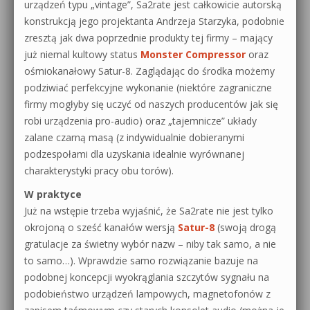
urządzeń typu „vintage”, Sa2rate jest całkowicie autorską
konstrukcją jego projektanta Andrzeja Starzyka, podobnie
zresztą jak dwa poprzednie produkty tej firmy – mający
już niemal kultowy status
Monster Compressor
oraz
ośmiokanałowy Satur-8. Zaglądając do środka możemy
podziwiać perfekcyjne wykonanie (niektóre zagraniczne
firmy mogłyby się uczyć od naszych producentów jak się
robi urządzenia pro-audio) oraz „tajemnicze” układy
zalane czarną masą (z indywidualnie dobieranymi
podzespołami dla uzyskania idealnie wyrównanej
charakterystyki pracy obu torów).
W praktyce
Już na wstępie trzeba wyjaśnić, że Sa2rate nie jest tylko
okrojoną o sześć kanałów wersją
Satur-8
(swoją drogą
gratulacje za świetny wybór nazw – niby tak samo, a nie
to samo…). Wprawdzie samo rozwiązanie bazuje na
podobnej koncepcji wyokrąglania szczytów sygnału na
podobieństwo urządzeń lampowych, magnetofonów z