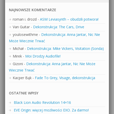
NAJNOWSZE KOMENTARZE
roman i. drozd
-
ASM Leviasynth – obudzili potwora!
Van Guitar
-
Dekonstrukcja: The Cars, Drive
youlosewithme
-
Dekonstrukcja: Anna Jantar, Nic Nie
Może Wiecznie Trwać
Michał
-
Dekonstrukcja: Mike Vickers, Visitation (Sonda)
Mirek
-
Moi Drodzy Audiofile!
Gizoni
-
Dekonstrukcja: Anna Jantar, Nic Nie Może
Wiecznie Trwać
Kacper Bąk
-
Fade To Grey, Visage, dekonstrukcja
OSTATNIE WPISY
Black Lion Audio Revolution 14×16
EVE Origin: więcej możliwości EXO. Za darmo!