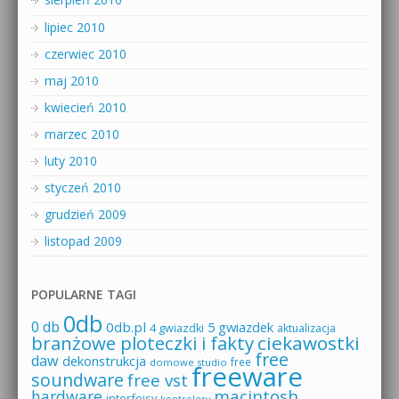
lipiec 2010
czerwiec 2010
maj 2010
kwiecień 2010
marzec 2010
luty 2010
styczeń 2010
grudzień 2009
listopad 2009
POPULARNE TAGI
0db
0 db
0db.pl
5 gwiazdek
4 gwiazdki
aktualizacja
branżowe ploteczki i fakty
ciekawostki
free
daw
dekonstrukcja
free
domowe studio
freeware
soundware
free vst
macintosh
hardware
interfejsy
kontrolery