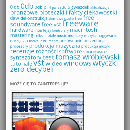
0db
0 db
0db.pl
5 gwiazdek
4 gwiazdki
aktualizacja
branżowe ploteczki i fakty
ciekawostki
free
daw
dekonstrukcja
free
domowe studio
freeware
soundware
free vst
macintosh
hardware
interfejsy
kontrolery
mastering
miks
mobile music
monitory
nagrywanie
muzyka
porównanie
prezentacja
narzędzia
native instruments
produkcja muzyczna
procesory
produkcja muzyki
recenzje
różności
software
soundware
tomasz wróblewski
test
syntezatory
vst
wtyczki
windows
wideo
tutoriale
zero decybeli
MOŻE CIĘ TO ZAINTERESUJE?