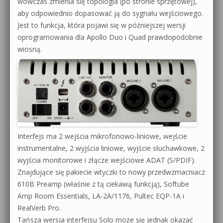
wówczas zmienia się topologia (po stronie sprzętowej),
aby odpowiednio dopasować ją do sygnału wejściowego.
Jest to funkcja, która pojawi się w późniejszej wersji
oprogramowania dla Apollo Duo i Quad prawdopodobnie
wiosną.
Interfejs ma 2 wejścia mikrofonowo-liniowe, wejście
instrumentalne, 2 wyjścia liniowe, wyjście słuchawkowe, 2
wyjścia monitorowe i złącze wejściowe ADAT (S/PDIF).
Znajdujące się pakiecie wtyczki to nowy przedwzmacniacz
610B Preamp (właśnie z tą ciekawą funkcją), Softube
Amp Room Essentials, LA-2A/1176, Pultec EQP-1A i
RealVerb Pro.
Tańsza wersja interfejsu Solo może się jednak okazać