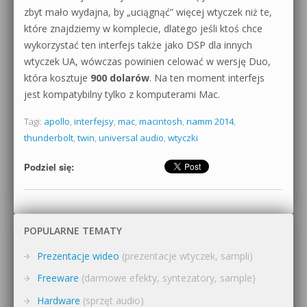
zbyt mało wydajna, by „uciągnąć” więcej wtyczek niż te,
które znajdziemy w komplecie, dlatego jeśli ktoś chce
wykorzystać ten interfejs także jako DSP dla innych
wtyczek UA, wówczas powinien celować w wersję Duo,
która kosztuje
900 dolarów
. Na ten moment interfejs
jest kompatybilny tylko z komputerami Mac.
Tagi:
apollo
,
interfejsy
,
mac
,
macintosh
,
namm 2014
,
thunderbolt
,
twin
,
universal audio
,
wtyczki
Podziel się:
POPULARNE TEMATY
Prezentacje wideo
(prezentacje wtyczek, sampli)
Freeware
(darmowe efekty, syntezatory, sample)
Hardware
(sprzęt audio)