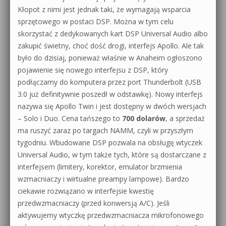
Kłopot z nimi jest jednak taki, że wymagają wsparcia
sprzętowego w postaci DSP. Można w tym celu
skorzystać z dedykowanych kart DSP Universal Audio albo
zakupić świetny, choć dość drogi, interfejs Apollo. Ale tak
było do dzisiaj, ponieważ właśnie w Anaheim ogłoszono
pojawienie się nowego interfejsu z DSP, który
podłączamy do komputera przez port Thunderbolt (USB
3.0 już definitywnie poszedł w odstawkę). Nowy interfejs
nazywa się Apollo Twin i jest dostępny w dwóch wersjach
– Solo i Duo. Cena tańszego to
700 dolarów
, a sprzedaż
ma ruszyć zaraz po targach NAMM, czyli w przyszłym
tygodniu. Wbudowane DSP pozwala na obsługę wtyczek
Universal Audio, w tym także tych, które są dostarczane z
interfejsem (limitery, korektor, emulator brzmienia
wzmacniaczy i wirtualne preampy lampowe). Bardzo
ciekawie rozwiązano w interfejsie kwestię
przedwzmacniaczy (przed konwersją A/C). Jeśli
aktywujemy wtyczkę przedwzmacniacza mikrofonowego