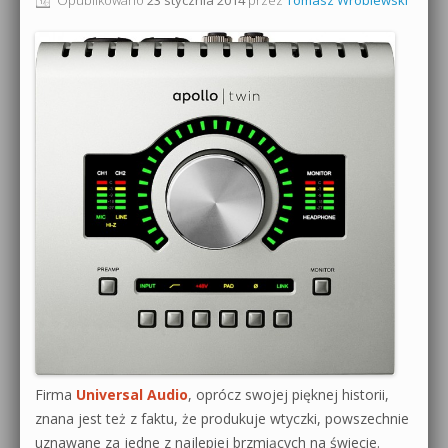
0dB.pl - informacje
Produkcja muzyczna od podstaw
Newsletter
Sylenth1 od podstaw
Materiały dla mediów
Sound Forge od podstaw
Archiwum aktualności
Dubstep z syntezatorem Massive
Polityka prywatności
Kontakt 5 Kompendium
Regulamin
Pakiety
Działanie sklepu internetowego
Wyszukiwanie
Firma
Universal Audio
, oprócz swojej pięknej historii,
znana jest też z faktu, że produkuje wtyczki, powszechnie
uznawane za jedne z najlepiej brzmiących na świecie.