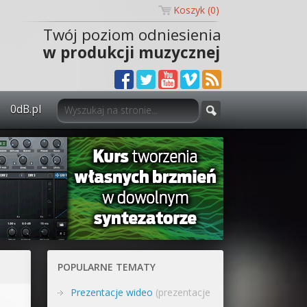
Koszyk (
0
)
Twój poziom odniesienia
w produkcji muzycznej
0dB.pl
0dB.pl - informacje
Newsletter
Materiały dla mediów
Archiwum aktualności
Polityka prywatności
POPULARNE TEMATY
Regulamin
Prezentacje wideo
(prezentacje