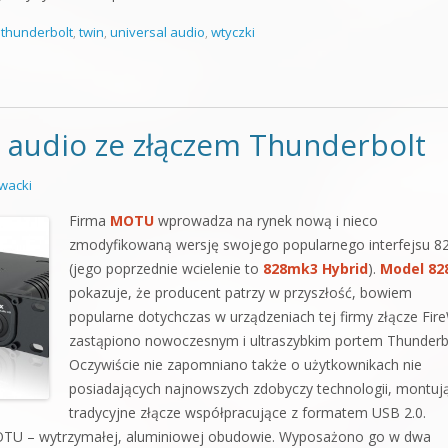
,
thunderbolt
,
twin
,
universal audio
,
wtyczki
 audio ze złączem Thunderbolt
wacki
Firma
MOTU
wprowadza na rynek nową i nieco
zmodyfikowaną wersję swojego popularnego interfejsu 8
(jego poprzednie wcielenie to
828mk3 Hybrid
).
Model 82
pokazuje, że producent patrzy w przyszłość, bowiem
popularne dotychczas w urządzeniach tej firmy złącze Fir
zastąpiono nowoczesnym i ultraszybkim portem Thunderbo
Oczywiście nie zapomniano także o użytkownikach nie
posiadających najnowszych zdobyczy technologii, montuj
tradycyjne złącze współpracujące z formatem USB 2.0.
MOTU – wytrzymałej, aluminiowej obudowie. Wyposażono go w dwa