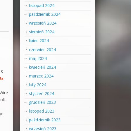
listopad 2024
październik 2024
wrzesień 2024
sierpień 2024
lipiec 2024
czerwiec 2024
maj 2024
kwiecień 2024
28
marzec 2024
8x
luty 2024
eWire
styczeń 2024
lt.
grudzień 2023
listopad 2023
ąc
październik 2023
wrzesień 2023