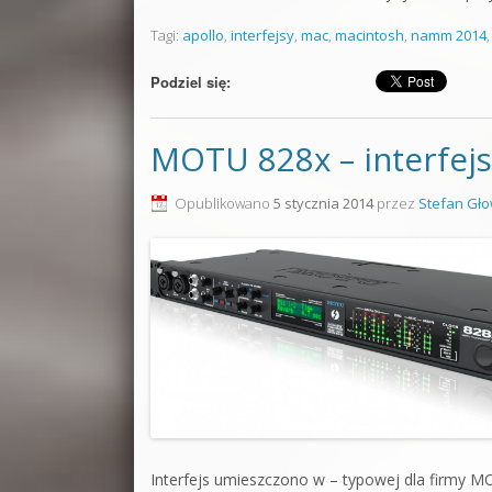
Tagi:
apollo
,
interfejsy
,
mac
,
macintosh
,
namm 2014
Podziel się:
MOTU 828x – interfejs
Opublikowano
5 stycznia 2014
przez
Stefan Gło
Interfejs umieszczono w – typowej dla firmy 