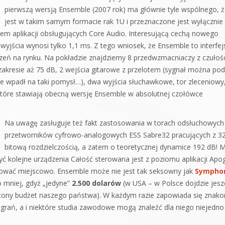
pierwszą wersją Ensemble (2007 rok) ma głównie tyle wspólnego, 
jest w takim samym formacie rak 1U i przeznaczone jest wyłącznie
m aplikacji obsługujących Core Audio. Interesującą cechą nowego
 wyjścia wynosi tylko 1,1 ms. Z tego wniosek, że Ensemble to interfej
ądzeń na rynku. Na pokładzie znajdziemy 8 przedwzmacniaczy z czułoś
akresie aż 75 dB, 2 wejścia gitarowe z przelotem (sygnał można po
nie wpadł na taki pomysł…), dwa wyjścia słuchawkowe, tor zleceniowy
 które stawiają obecną wersję Ensemble w absolutnej czołówce
Na uwagę zasługuje też fakt zastosowania w torach odsłuchowych
przetworników cyfrowo-analogowych ESS Sabre32 pracujących z 32
bitową rozdzielczością, a zatem o teoretycznej dynamice 192 dB!
yć kolejne urządzenia Całość sterowana jest z poziomu aplikacji Apo
ować miejscowo. Ensemble może nie jest tak seksowny jak
Sympho
o mniej, gdyż „jedyne”
2.500 dolarów
(w USA – w Polsce dojdzie jesz
asycony budżet naszego państwa). W każdym razie zapowiada się znako
grań, a i niektóre studia zawodowe mogą znaleźć dla niego niejedno