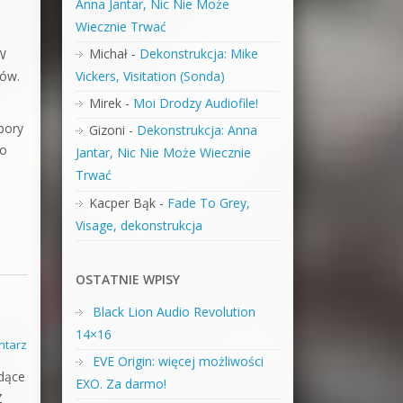
Anna Jantar, Nic Nie Może
Wiecznie Trwać
Michał
-
Dekonstrukcja: Mike
 W
rów.
Vickers, Visitation (Sonda)
Mirek
-
Moi Drodzy Audiofile!
pory
Gizoni
-
Dekonstrukcja: Anna
to
Jantar, Nic Nie Może Wiecznie
Trwać
Kacper Bąk
-
Fade To Grey,
Visage, dekonstrukcja
OSTATNIE WPISY
Black Lion Audio Revolution
14×16
ntarz
EVE Origin: więcej możliwości
dące
EXO. Za darmo!
Z