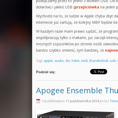
podłączamy przez to jedno z wcieleń USB. Od b
dolarów) i jakieś USB (
przejściówka
na jeden p
Wychodzi na to, że ludzie w Apple chyba zbyt d
internecie już żartują, że kolejny MBP będzie 
W każdym razie mam prawo sądzić, że programiś
współpracują tylko z makami, już zaczęli inten
mocnych sojuszników po stronie osób zawodowo 
bardzo szybko zmienić, tym bardziej, że
najno
Tagi:
apple
,
audio
,
dvi
,
hdmi
,
midi
,
thunderbolt
,
usb
,
Podziel się:
Apogee Ensemble Thu
Opublikowano
11 października 2014
przez
Toma