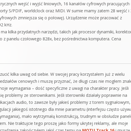
cznych wejść i wyjść liniowych, 16 kanałów cyfrowych pracujących
orty S/PDIF, worldclock oraz MIDI. W sumie mamy zatem 28 wejść i
cyfrowych zmniejsza się o połowę). Urządzenie może pracować z
2 kHz.
a kilka przydatnych narzędzi, takich jak procesor dynamiki, korekto
o z panelu czołowego 828x, bez pośrednictwa komputera. Cena
rzucić kilka uwag od siebie. W swojej pracy korzystałem już z wielu
rzedziałów cenowych i muszę przyznać, że długi czas nie mogłem znal
moje wymagania – dość specyficzne z uwagi na charakter pracy. Jeśli
ę problemy ze sterownikami. Jeśli sterowniki działały poprawnie na
ikacjach audio, to zawsze były jakieś problemy z torem sygnałowym,
acji jakiegoś istotnego dla mnie parametru (interfejsu często uży
wymagania), mało wytrzymałą konstrukcją, trudnym w obsłudze pane
em. Nie traktujcie tego proszę jako formy ukrytej reklamy, ale moje
urządzenia zakończyłem jakiś czas temu na
MOTU Track 16
i muszę