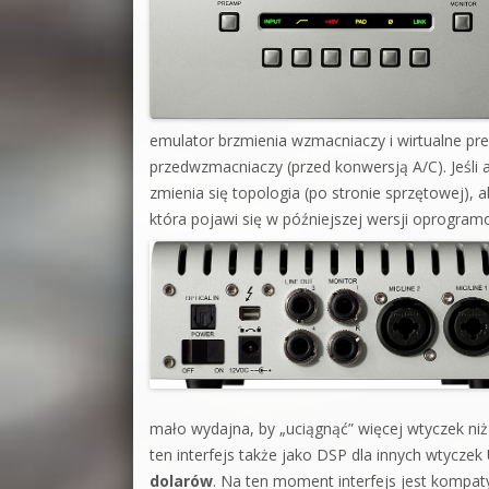
emulator brzmienia wzmacniaczy i wirtualne pr
przedwzmacniaczy (przed konwersją A/C). Jeś
zmienia się topologia (po stronie sprzętowej),
która pojawi się w późniejszej wersji oprogra
mało wydajna, by „uciągnąć” więcej wtyczek niż 
ten interfejs także jako DSP dla innych wtycz
dolarów
. Na ten moment interfejs jest kompat