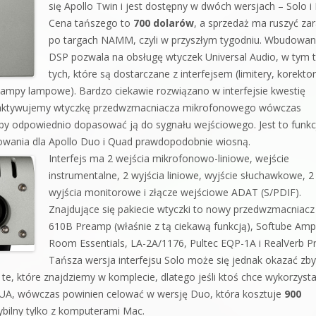
się Apollo Twin i jest dostępny w dwóch wersjach – Solo i
Cena tańszego to
700 dolarów
, a sprzedaż ma ruszyć za
po targach NAMM, czyli w przyszłym tygodniu. Wbudowa
DSP pozwala na obsługę wtyczek Universal Audio, w tym 
tych, które są dostarczane z interfejsem (limitery, korektor
eampy lampowe). Bardzo ciekawie rozwiązano w interfejsie kwestię
li aktywujemy wtyczkę przedwzmacniacza mikrofonowego wówczas
 aby odpowiednio dopasować ją do sygnału wejściowego. Jest to funkc
mowania dla Apollo Duo i Quad prawdopodobnie wiosną.
Interfejs ma 2 wejścia mikrofonowo-liniowe, wejście
instrumentalne, 2 wyjścia liniowe, wyjście słuchawkowe, 2
wyjścia monitorowe i złącze wejściowe ADAT (S/PDIF).
Znajdujące się pakiecie wtyczki to nowy przedwzmacniacz
610B Preamp (właśnie z tą ciekawą funkcją), Softube Amp
Room Essentials, LA-2A/1176, Pultec EQP-1A i RealVerb Pr
Tańsza wersja interfejsu Solo może się jednak okazać zby
te, które znajdziemy w komplecie, dlatego jeśli ktoś chce wykorzyst
ek UA, wówczas powinien celować w wersję Duo, która kosztuje
900
ybilny tylko z komputerami Mac.