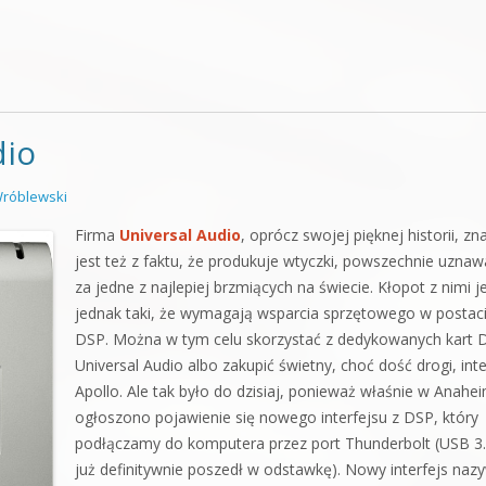
dio
róblewski
Firma
Universal Audio
, oprócz swojej pięknej historii, zn
jest też z faktu, że produkuje wtyczki, powszechnie uzna
za jedne z najlepiej brzmiących na świecie. Kłopot z nimi j
jednak taki, że wymagają wsparcia sprzętowego w postac
DSP. Można w tym celu skorzystać z dedykowanych kart 
Universal Audio albo zakupić świetny, choć dość drogi, inte
Apollo. Ale tak było do dzisiaj, ponieważ właśnie w Anahe
ogłoszono pojawienie się nowego interfejsu z DSP, który
podłączamy do komputera przez port Thunderbolt (USB 3
już definitywnie poszedł w odstawkę). Nowy interfejs naz