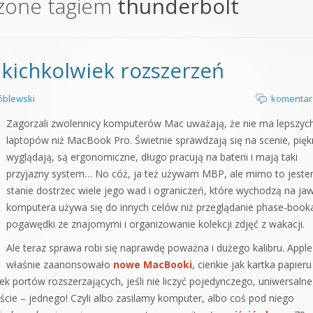
zone tagiem
thunderbolt
orge od podstaw
 z syntezatorem Massive
kichkolwiek rozszerzeń
 5 Kompendium
blewski
komentar
Zagorzali zwolennicy komputerów Mac uważają, że nie ma lepszyc
laptopów niż MacBook Pro. Świetnie sprawdzają się na scenie, pięk
wyglądają, są ergonomiczne, długo pracują na baterii i mają taki
przyjazny system… No cóż, ja też używam MBP, ale mimo to jest
stanie dostrzec wiele jego wad i ograniczeń, które wychodzą na ja
komputera używa się do innych celów niż przeglądanie phase-book
pogawędki ze znajomymi i organizowanie kolekcji zdjęć z wakacji.
Ale teraz sprawa robi się naprawdę poważna i dużego kalibru. Apple
właśnie zaanonsowało
nowe MacBooki
, cienkie jak kartka papieru 
k portów rozszerzających, jeśli nie liczyć pojedynczego, uniwersaln
ście – jednego! Czyli albo zasilamy komputer, albo coś pod niego