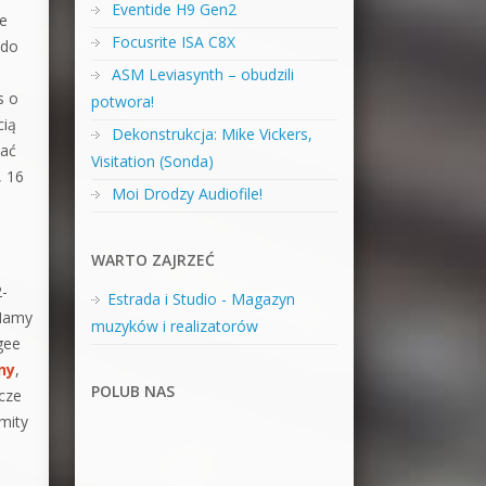
Eventide H9 Gen2
że
Focusrite ISA C8X
 do
ASM Leviasynth – obudzili
s o
potwora!
cią
Dekonstrukcja: Mike Vickers,
dać
Visitation (Sonda)
, 16
Moi Drodzy Audiofile!
WARTO ZAJRZEĆ
-
Estrada i Studio - Magazyn
 Mamy
muzyków i realizatorów
gee
ny
,
POLUB NAS
cze
mity