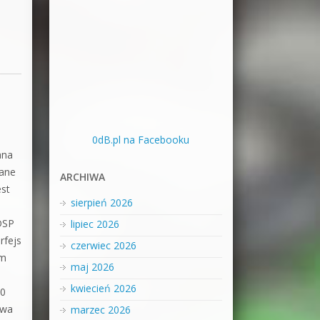
0dB.pl na Facebooku
ana
wane
ARCHIWA
est
sierpień 2026
i
DSP
lipiec 2026
rfejs
czerwiec 2026
im
maj 2026
kwiecień 2026
.0
ywa
marzec 2026