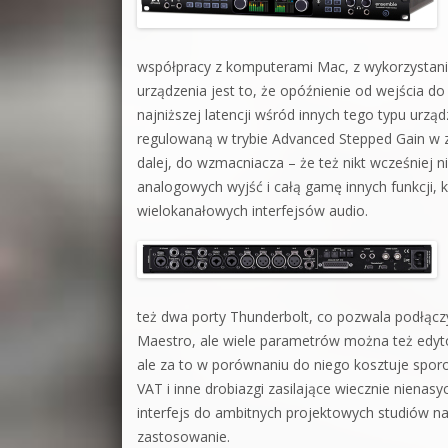
współpracy z komputerami Mac, z wykorzystanie
urządzenia jest to, że opóźnienie od wejścia do
najniższej latencji wśród innych tego typu urz
regulowaną w trybie Advanced Stepped Gain w z
dalej, do wzmacniacza – że też nikt wcześniej 
analogowych wyjść i całą gamę innych funkcji,
wielokanałowych interfejsów audio.
też dwa porty Thunderbolt, co pozwala podłącz
Maestro, ale wiele parametrów można też edyt
ale za to w porównaniu do niego kosztuje spor
VAT i inne drobiazgi zasilające wiecznie nien
interfejs do ambitnych projektowych studiów na
zastosowanie.