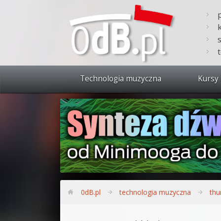
Technologia muzyczna
Kursy 
Zobacz 
Synteza
Produkc
Bitwig S
Produkc
0dB.pl
technologia muzyczna
thu
Sylenth