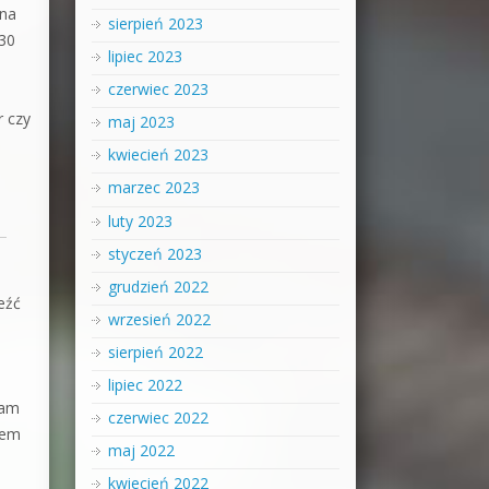
 na
sierpień 2023
 30
lipiec 2023
czerwiec 2023
r czy
maj 2023
kwiecień 2023
marzec 2023
luty 2023
styczeń 2023
grudzień 2022
eźć
wrzesień 2022
sierpień 2022
lipiec 2022
wam
czerwiec 2022
lem
maj 2022
kwiecień 2022