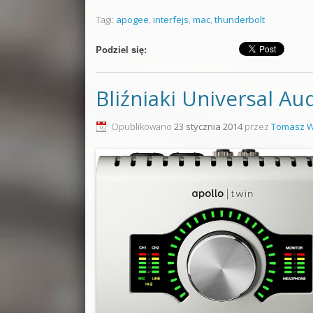
Tagi:
apogee
,
interfejs
,
mac
,
thunderbolt
Podziel się:
Bliźniaki Universal Au
Opublikowano
23 stycznia 2014
przez
Tomasz W