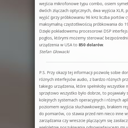
wejścia mikrofonowe typu combo, osiem symetry
dwóch złączach optycznych, dwa wyjścia XLR, p
wyjść (przy próbkowaniu 96 kHz liczba portów 
maksymalną częstotliwością próbkowania do 19
Dzięki pokładowemu procesorowi DSP interfejs m
pogłos, którymi możemy sterować bezpośredni
urządzenia w USA to
850 dolarów
.
Stefan Głowacki
P.S. Przy okazji tej informacji pozwolę sobie do
różnych interfejsów audio, z bardzo różnych p
takiego urządzenia, które spełniłoby wszystkie 
sprzętowo wszystko było dobrze, to pojawiały si
kolejnych systemach operacyjnych i różnych apl
poziomem wyjścia słuchawkowego, brakiem regul
do pomiarów, co stawia przed nim nieco inne 
zarządzania czy wreszcie plączącym się zasilacz
wieloletnie poszukiwania odpowiadającego mi 