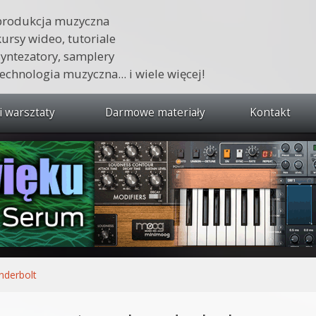
produkcja muzyczna
kursy wideo, tutoriale
syntezatory, samplery
technologia muzyczna... i wiele więcej!
i warsztaty
Darmowe materiały
Kontakt
wszystkie kursy i warsztaty
 dźwięku 🔥
ja muzyczna w praktyce
tudio od podstaw
ja muzyczna od podstaw
nderbolt
1 od podstaw