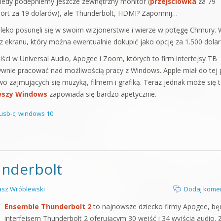
iedy podepniemy jeszcze zewnętrzny monitor (
przejściówka
za 79
ort za 19 dolarów), ale Thunderbolt, HDMI? Zapomnij…
aleko posunęli się w swoim wizjonerstwie i wierze w potęgę Chmury.
bez ekranu, który można ewentualnie dokupić jako opcję za 1.500 dola
ci w Universal Audio, Apogee i Zoom, których to firm interfejsy TB
sywnie pracować nad możliwością pracy z Windows. Apple miał do tej 
zajmujących się muzyką, filmem i grafiką. Teraz jednak może się 
wszy Windows
zapowiada się bardzo apetycznie.
usb-c
,
windows 10
nderbolt
sz Wróblewski
Dodaj kome
Ensemble Thunderbolt 2
to najnowsze dziecko firmy Apogee, bę
interfejsem Thunderbolt 2 oferującym 30 wejść i 34 wyjścia audio. 