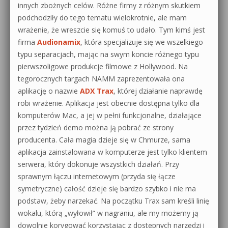
innych zbożnych celów. Różne firmy z różnym skutkiem
podchodziły do tego tematu wielokrotnie, ale mam
wrażenie, że wreszcie się komuś to udało. Tym kimś jest
firma
Audionamix
, która specjalizuje się we wszelkiego
typu separacjach, mając na swym koncie różnego typu
pierwszoligowe produkcje filmowe z Hollywood. Na
tegorocznych targach NAMM zaprezentowała ona
aplikację o nazwie
ADX Trax
, której działanie naprawdę
robi wrażenie. Aplikacja jest obecnie dostępna tylko dla
komputerów Mac, a jej w pełni funkcjonalne, działające
przez tydzień demo można ją pobrać ze strony
producenta. Cała magia dzieje się w Chmurze, sama
aplikacja zainstalowana w komputerze jest tylko klientem
serwera, który dokonuje wszystkich działań. Przy
sprawnym łączu internetowym (przyda się łącze
symetryczne) całość dzieje się bardzo szybko i nie ma
podstaw, żeby narzekać. Na początku Trax sam kreśli linię
wokalu, którą „wyłowił” w nagraniu, ale my możemy ją
dowolnie korygować korzystając z dostępnych narzędzi i