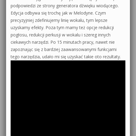
podpowiedzi ze strony generatora dźwięku wiodącego.
Edycja odbywa się trochę jak w Melodyne. Czym
precyzyjniej zdefiniujemy linię wokalu, tym lepsze
uzyskamy efekty. Poza tym mamy też opcje redukcji
pogłosu, redukcji perkusji w wokalu i szereg innych
ciekawych narzędzi. Po 15 minutach pracy, nawet nie
zapoznając się z bardziej zaawansowanymi funkcjami
tego narzędzia, udało mi się uzyskać takie oto rezultaty.