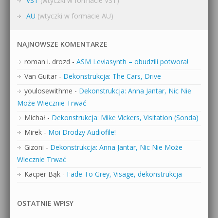
VST
(wtyczki w formacie VST)
AU
(wtyczki w formacie AU)
NAJNOWSZE KOMENTARZE
roman i. drozd
-
ASM Leviasynth – obudzili potwora!
Van Guitar
-
Dekonstrukcja: The Cars, Drive
youlosewithme
-
Dekonstrukcja: Anna Jantar, Nic Nie
Może Wiecznie Trwać
Michał
-
Dekonstrukcja: Mike Vickers, Visitation (Sonda)
Mirek
-
Moi Drodzy Audiofile!
Gizoni
-
Dekonstrukcja: Anna Jantar, Nic Nie Może
Wiecznie Trwać
Kacper Bąk
-
Fade To Grey, Visage, dekonstrukcja
OSTATNIE WPISY