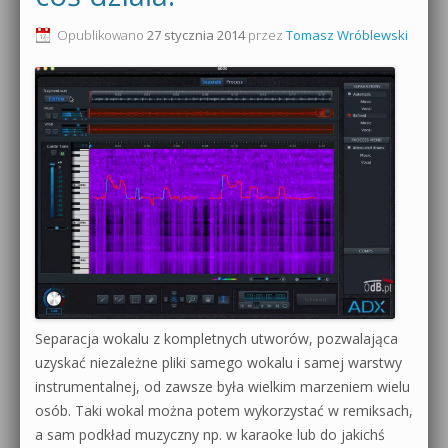
0dB.pl - informacje
Opublikowano
27 stycznia 2014
przez
Tomasz Wróblewski
Produkcja muzyczna od podstaw
Newsletter
Sylenth1 od podstaw
Materiały dla mediów
Sound Forge od podstaw
Archiwum aktualności
Dubstep z syntezatorem Massive
Polityka prywatności
Kontakt 5 Kompendium
Regulamin
Pakiety
Działanie sklepu internetowego
Separacja wokalu z kompletnych utworów, pozwalająca
Wyszukiwanie
uzyskać niezależne pliki samego wokalu i samej warstwy
instrumentalnej, od zawsze była wielkim marzeniem wielu
osób. Taki wokal można potem wykorzystać w remiksach,
a sam podkład muzyczny np. w karaoke lub do jakichś