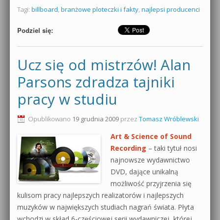
Tagi:
billboard
,
branżowe ploteczki i fakty
,
najlepsi producenci
Podziel się:
Ucz się od mistrzów! Alan
Parsons zdradza tajniki
pracy w studiu
Opublikowano
19 grudnia 2009
przez
Tomasz Wróblewski
Art & Science of Sound
Recording
– taki tytuł nosi
najnowsze wydawnictwo
DVD, dające unikalną
możliwość przyjrzenia się
kulisom pracy najlepszych realizatorów i najlepszych
muzyków w największych studiach nagrań świata. Płyta
wchodzi w skład 6-częściowej serii wydawniczej, której