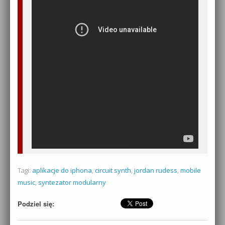
Tagi:
aplikacje do iphona
,
circuit synth
,
jordan rudess
,
mobile
music
,
syntezator modularny
Podziel się: