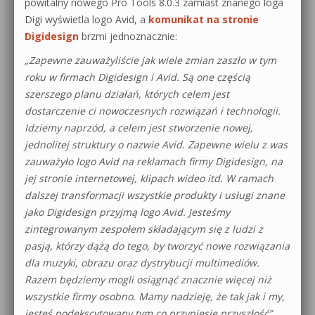
powitalny nowego Pro Tools 8.0.3 zamiast znanego loga
Digi wyświetla logo Avid, a
komunikat na stronie
Digidesign
brzmi jednoznacznie:
„Zapewne zauważyliście jak wiele zmian zaszło w tym
roku w firmach Digidesign i Avid. Są one częścią
szerszego planu działań, których celem jest
dostarczenie ci nowoczesnych rozwiązań i technologii.
Idziemy naprzód, a celem jest stworzenie nowej,
jednolitej struktury o nazwie Avid. Zapewne wielu z was
zauważyło logo Avid na reklamach firmy Digidesign, na
jej stronie internetowej, klipach wideo itd. W ramach
dalszej transformacji wszystkie produkty i usługi znane
jako Digidesign przyjmą logo Avid. Jesteśmy
zintegrowanym zespołem składającym się z ludzi z
pasją, którzy dążą do tego, by tworzyć nowe rozwiązania
dla muzyki, obrazu oraz dystrybucji multimediów.
Razem będziemy mogli osiągnąć znacznie więcej niż
wszystkie firmy osobno. Mamy nadzieję, że tak jak i my,
jesteś podekscytowany tym co przyniesie przyszłość”.