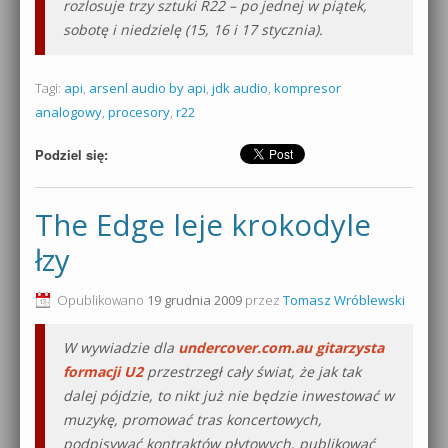
rozlosuje trzy sztuki R22 – po jednej w piątek,
sobotę i niedzielę (15, 16 i 17 stycznia).
Tagi:
api
,
arsenl audio by api
,
jdk audio
,
kompresor
analogowy
,
procesory
,
r22
Podziel się:
The Edge leje krokodyle
łzy
Opublikowano
19 grudnia 2009
przez
Tomasz Wróblewski
W wywiadzie dla
undercover.com.au
gitarzysta
formacji U2
przestrzegł cały świat, że jak tak
dalej pójdzie, to nikt już nie będzie inwestować w
muzykę, promować tras koncertowych,
podpisywać kontraktów płytowych, publikować