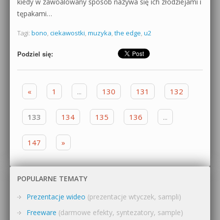
kiedy w zawoalowany sposób nazywa się ich złodziejami i
tępakami…
Tagi:
bono
,
ciekawostki
,
muzyka
,
the edge
,
u2
Podziel się:
Zobacz wpisy
«
1
...
130
131
132
133
134
135
136
...
147
»
POPULARNE TEMATY
Prezentacje wideo
(prezentacje wtyczek, sampli)
Freeware
(darmowe efekty, syntezatory, sample)