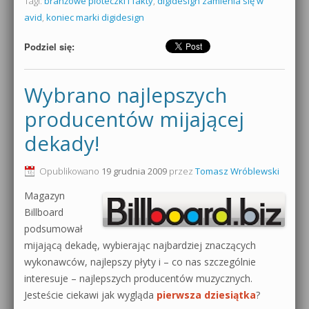
Tagi:
branżowe ploteczki i fakty
,
digidesign zamienia się w
avid
,
koniec marki digidesign
Podziel się:
Wybrano najlepszych
producentów mijającej
dekady!
Opublikowano
19 grudnia 2009
przez
Tomasz Wróblewski
Magazyn
Billboard
podsumował
mijającą dekadę, wybierając najbardziej znaczących
wykonawców, najlepszy płyty i – co nas szczególnie
interesuje – najlepszych producentów muzycznych.
Jesteście ciekawi jak wygląda
pierwsza dziesiątka
?