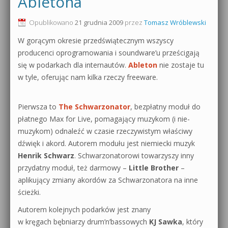
Abletona
Opublikowano
21 grudnia 2009
przez
Tomasz Wróblewski
W gorącym okresie przedświątecznym wszyscy
producenci oprogramowania i soundware’u prześcigają
się w podarkach dla internautów.
Ableton
nie zostaje tu
w tyle, oferując nam kilka rzeczy freeware.
Pierwsza to
The Schwarzonator
, bezpłatny moduł do
płatnego Max for Live, pomagający muzykom (i nie-
muzykom) odnaleźć w czasie rzeczywistym właściwy
dźwięk i akord. Autorem modułu jest niemiecki muzyk
Henrik Schwarz
. Schwarzonatorowi towarzyszy inny
przydatny moduł, też darmowy –
Little Brother
–
aplikujący zmiany akordów za Schwarzonatora na inne
ścieżki.
Autorem kolejnych podarków jest znany
w kręgach bębniarzy drum’n’bassowych
KJ Sawka
, który