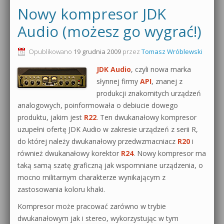
Nowy kompresor JDK
Audio (możesz go wygrać!)
Opublikowano
19 grudnia 2009
przez
Tomasz Wróblewski
JDK Audio
, czyli nowa marka
słynnej firmy
API
, znanej z
produkcji znakomitych urządzeń
analogowych, poinformowała o debiucie dowego
produktu, jakim jest
R22
. Ten dwukanałowy kompresor
uzupełni ofertę JDK Audio w zakresie urządzeń z serii R,
do której należy dwukanałowy przedwzmacniacz
R20
i
również dwukanałowy korektor
R24
. Nowy kompresor ma
taką samą szatę graficzną jak wspomniane urządzenia, o
mocno militarnym charakterze wynikającym z
zastosowania koloru khaki.
Kompresor może pracować zarówno w trybie
dwukanałowym jak i stereo, wykorzystując w tym