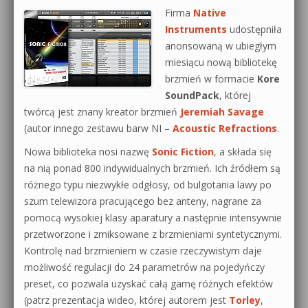
Firma
Native
Instruments
udostępniła
anonsowaną w ubiegłym
miesiącu nową bibliotekę
brzmień w formacie
Kore
SoundPack
, której
twórcą jest znany kreator brzmień
Jeremiah Savage
(autor innego zestawu barw NI –
Acoustic Refractions
.
Nowa biblioteka nosi nazwę
Sonic Fiction
, a składa się
na nią ponad 800 indywidualnych brzmień. Ich źródłem są
różnego typu niezwykłe odgłosy, od bulgotania lawy po
szum telewizora pracującego bez anteny, nagrane za
pomocą wysokiej klasy aparatury a następnie intensywnie
przetworzone i zmiksowane z brzmieniami syntetycznymi.
Kontrolę nad brzmieniem w czasie rzeczywistym daje
możliwość regulacji do 24 parametrów na pojedyńczy
preset, co pozwala uzyskać całą gamę różnych efektów
(patrz prezentacja wideo, której autorem jest
Torley
,