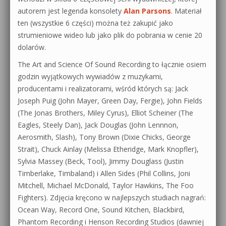
autorem jest legenda konsolety
Alan Parsons
. Materiał
ten (wszystkie 6 części) można też zakupić jako
strumieniowe wideo lub jako plik do pobrania w cenie 20
dolarów.
The Art and Science Of Sound Recording to łącznie osiem
godzin wyjątkowych wywiadów z muzykami,
producentami i realizatorami, wśród których są: Jack
Joseph Puig (John Mayer, Green Day, Fergie), John Fields
(The Jonas Brothers, Miley Cyrus), Elliot Scheiner (The
Eagles, Steely Dan), Jack Douglas (John Lennnon,
Aerosmith, Slash), Tony Brown (Dixie Chicks, George
Strait), Chuck Ainlay (Melissa Etheridge, Mark Knopfler),
Sylvia Massey (Beck, Tool), Jimmy Douglass (Justin
Timberlake, Timbaland) i Allen Sides (Phil Collins, Joni
Mitchell, Michael McDonald, Taylor Hawkins, The Foo
Fighters). Zdjęcia kręcono w najlepszych studiach nagrań:
Ocean Way, Record One, Sound Kitchen, Blackbird,
Phantom Recording i Henson Recording Studios (dawniej