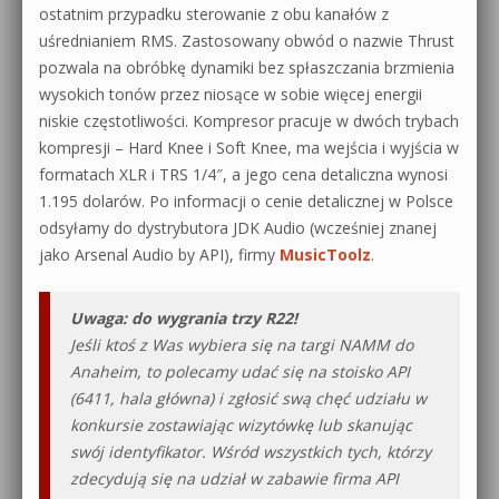
ostatnim przypadku sterowanie z obu kanałów z
uśrednianiem RMS. Zastosowany obwód o nazwie Thrust
pozwala na obróbkę dynamiki bez spłaszczania brzmienia
wysokich tonów przez niosące w sobie więcej energii
niskie częstotliwości. Kompresor pracuje w dwóch trybach
kompresji – Hard Knee i Soft Knee, ma wejścia i wyjścia w
formatach XLR i TRS 1/4″, a jego cena detaliczna wynosi
1.195 dolarów. Po informacji o cenie detalicznej w Polsce
odsyłamy do dystrybutora JDK Audio (wcześniej znanej
jako Arsenal Audio by API), firmy
MusicToolz
.
Uwaga: do wygrania trzy R22!
Jeśli ktoś z Was wybiera się na targi NAMM do
Anaheim, to polecamy udać się na stoisko API
(6411, hala główna) i zgłosić swą chęć udziału w
konkursie zostawiając wizytówkę lub skanując
swój identyfikator. Wśród wszystkich tych, którzy
zdecydują się na udział w zabawie firma API