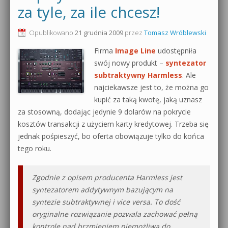
za tyle, za ile chcesz!
0dB.pl - informacje
Produkcja muzyczna od podstaw
Opublikowano
21 grudnia 2009
przez
Tomasz Wróblewski
Newsletter
Sylenth1 od podstaw
Firma
Image Line
udostępniła
Materiały dla mediów
swój nowy produkt –
syntezator
Sound Forge od podstaw
subtraktywny Harmless
. Ale
Archiwum aktualności
najciekawsze jest to, że można go
Dubstep z syntezatorem Massive
kupić za taką kwotę, jaką uznasz
Polityka prywatności
za stosowną, dodając jedynie 9 dolarów na pokrycie
Kontakt 5 Kompendium
kosztów transakcji z użyciem karty kredytowej. Trzeba się
Regulamin
jednak pośpieszyć, bo oferta obowiązuje tylko do końca
Pakiety
tego roku.
Działanie sklepu internetowego
Wyszukiwanie
Zgodnie z opisem producenta Harmless jest
syntezatorem addytywnym bazującym na
syntezie subtraktywnej i vice versa. To dość
oryginalne rozwiązanie pozwala zachować pełną
kontrolę nad brzmieniem niemożliwą do