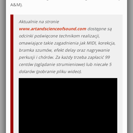
A&M).
Aktualnie na stronie
www.artandscienceofsound.com
dostępne są
odcinki poświęcone technikom realizacji,
omawiające takie zagadnienia jak MIDI, korekcja,
bramka szumów, efekt delay oraz nagrywanie
perkusji i chórów. Za każdy trzeba zapłacić 99
centów (oglądanie strumieniowe) lub niecałe 5
dolarów (pobranie pliku wideo).