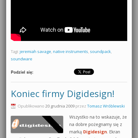
Tagi:
jeremiah savage
,
native instruments
,
soundpack
,
soundware
Podziel się:
Koniec firmy Digidesign!
Opublikowano
20 grudnia 2009
przez
Tomasz Wróblewski
Wszystko na to wskazuje, że
na dobre pożegnamy się z
marką
Digidesign
. Ekran