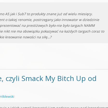
o A5 jak i Sub7 to produkty znane już od wielu miesięcy.
nt o takiej renomie, postrzegany jako innowator w dziedzinie
aprezentować na prestiżowych było-nie było targach NAMM
ie nikt nie ma obowiązku pokazywać na każdych targach coraz to
kie kreowanie nowości na siłę…?
, czyli Smack My Bitch Up od
róblewski
zuje z jakich sampli korzystał Liam podczas pracy nad legendarny