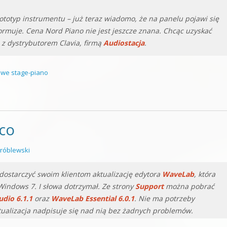
ototyp instrumentu – już teraz wiadomo, że na panelu pojawi się
formuje. Cena Nord Piano nie jest jeszcze znana. Chcąc uzyskać
 z dystrybutorem Clavia, firmą
Audiostacja
.
we stage-piano
co
róblewski
dostarczyć swoim klientom aktualizację edytora
WaveLab
, która
indows 7. I słowa dotrzymał. Ze strony
Support
można pobrać
dio 6.1.1
oraz
WaveLab Essential 6.0.1
. Nie ma potrzeby
tualizacja nadpisuje się nad nią bez żadnych problemów.