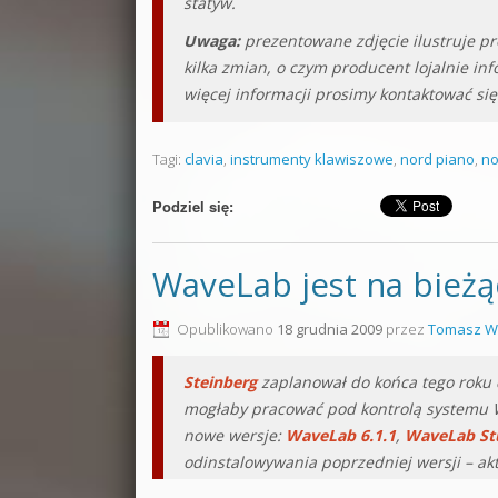
statyw.
Uwaga:
prezentowane zdjęcie ilustruje pr
kilka zmian, o czym producent lojalnie in
więcej informacji prosimy kontaktować się
Tagi:
clavia
,
instrumenty klawiszowe
,
nord piano
,
no
Podziel się:
WaveLab jest na bieżą
Opublikowano
18 grudnia 2009
przez
Tomasz W
Steinberg
zaplanował do końca tego roku 
mogłaby pracować pod kontrolą systemu W
nowe wersje:
WaveLab 6.1.1
,
WaveLab Stu
odinstalowywania poprzedniej wersji – ak