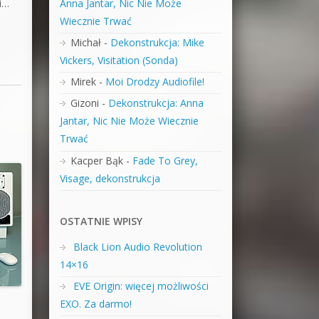
i…
Anna Jantar, Nic Nie Może
Wiecznie Trwać
Michał
-
Dekonstrukcja: Mike
Vickers, Visitation (Sonda)
Mirek
-
Moi Drodzy Audiofile!
Gizoni
-
Dekonstrukcja: Anna
Jantar, Nic Nie Może Wiecznie
Trwać
Kacper Bąk
-
Fade To Grey,
Visage, dekonstrukcja
OSTATNIE WPISY
Black Lion Audio Revolution
14×16
EVE Origin: więcej możliwości
EXO. Za darmo!