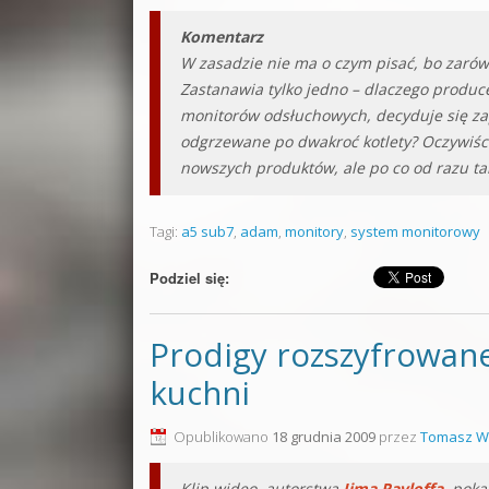
Komentarz
W zasadzie nie ma o czym pisać, bo zarówn
Zastanawia tylko jedno – dlaczego produce
monitorów odsłuchowych, decyduje się z
odgrzewane po dwakroć kotlety? Oczywiśc
nowszych produktów, ale po co od razu ta
Tagi:
a5 sub7
,
adam
,
monitory
,
system monitorowy
Podziel się:
Prodigy rozszyfrowane
kuchni
Opublikowano
18 grudnia 2009
przez
Tomasz W
Klip wideo, autorstwa
Jima Pavloffa
, poka