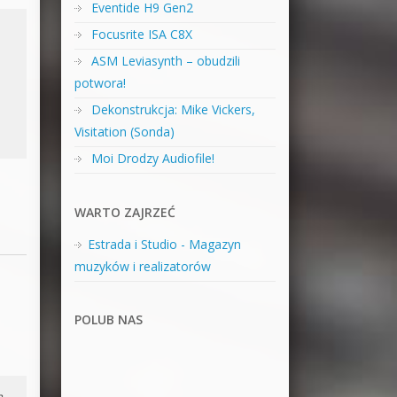
Eventide H9 Gen2
Focusrite ISA C8X
ASM Leviasynth – obudzili
potwora!
Dekonstrukcja: Mike Vickers,
Visitation (Sonda)
Moi Drodzy Audiofile!
WARTO ZAJRZEĆ
Estrada i Studio - Magazyn
muzyków i realizatorów
POLUB NAS
m