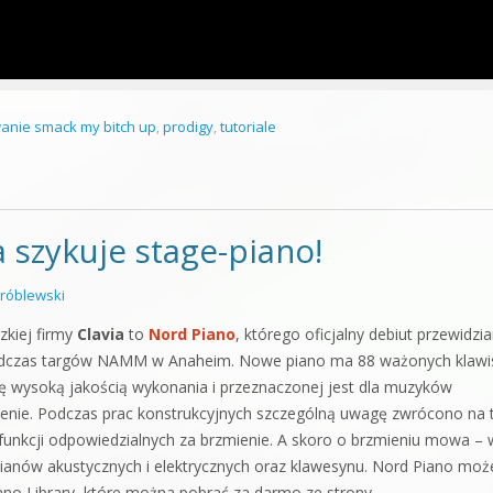
anie smack my bitch up
,
prodigy
,
tutoriale
a szykuje stage-piano!
róblewski
kiej firmy
Clavia
to
Nord Piano
, którego oficjalny debiut przewidzi
podczas targów NAMM w Anaheim. Nowe piano ma 88 ważonych klawi
ię wysoką jakością wykonania i przeznaczonej jest dla muzyków
nie. Podczas prac konstrukcyjnych szczególną uwagę zwrócono na 
 funkcji odpowiedzialnych za brzmienie. A skoro o brzmieniu mowa – 
ianów akustycznych i elektrycznych oraz klawesynu. Nord Piano moż
iano Library, które można pobrać za darmo ze strony