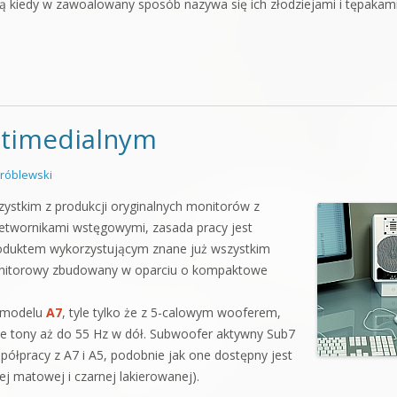
ubią kiedy w zawoalowany sposób nazywa się ich złodziejami i tępakam
timedialnym
róblewski
zystkim z produkcji oryginalnych monitorów z
zetwornikami wstęgowymi, zasada pracy jest
roduktem wykorzystującym znane już wszystkim
monitorowy zbudowany w oparciu o kompaktowe
” modelu
A7
, tyle tylko że z 5-calowym wooferem,
kie tony aż do 55 Hz w dół. Subwoofer aktywny Sub7
ółpracy z A7 i A5, podobnie jak one dostępny jest
ej matowej i czarnej lakierowanej).