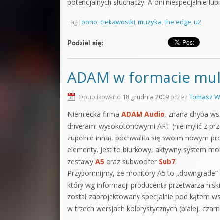
potencjalnych słuchaczy. A oni niespecjalnie l
Tagi:
bono
,
ciekawostki
,
muzyka
,
the edge
,
u2
Podziel się:
ADAM w formacie mul
Opublikowano
18 grudnia 2009
przez
Tomasz W
Niemiecka firma
ADAM Audio
, znana chyba ws
driverami wysokotonowymi ART (nie mylić z pr
zupełnie inna), pochwaliła się swoim nowym p
elementy. Jest to biurkowy, aktywny system 
zestawy
A5
oraz subwoofer
Sub7
.
Przypomnijmy, że monitory A5 to „downgrade
który wg informacji producenta przetwarza nis
został zaprojektowany specjalnie pod kątem wsp
w trzech wersjach kolorystycznych (białej, czarn