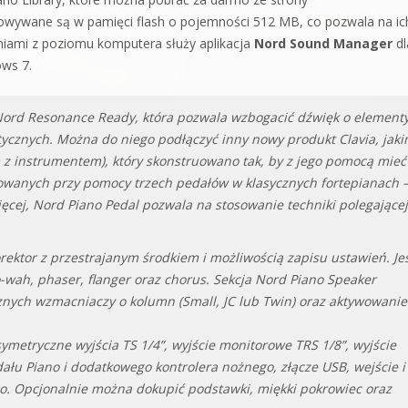
howywane są w pamięci flash o pojemności 512 MB, co pozwala na ic
niami z poziomu komputera służy aplikacja
Nord Sound Manager
dl
ws 7.
Nord Resonance Ready, która pozwala wzbogacić dźwięk o element
ycznych. Można do niego podłączyć inny nowy produkt Clavia, jak
z instrumentem), który skonstruowano tak, by z jego pomocą mieć
izowanych przy pomocy trzech pedałów w klasycznych fortepianach 
więcej, Nord Piano Pedal pozwala na stosowanie techniki polegającej
rektor z przestrajanym środkiem i możliwością zapisu ustawień. Je
-wah, phaser, flanger oraz chorus. Sekcja Nord Piano Speaker
nych wzmacniaczy o kolumn (Small, JC lub Twin) oraz aktywowanie
metryczne wyjścia TS 1/4”, wyjście monitorowe TRS 1/8”, wyjście
łu Piano i dodatkowego kontrolera nożnego, złącze USB, wejście i
go. Opcjonalnie można dokupić podstawki, miękki pokrowiec oraz