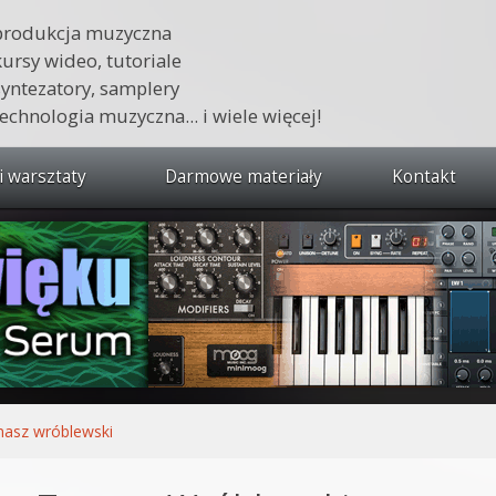
produkcja muzyczna
kursy wideo, tutoriale
syntezatory, samplery
technologia muzyczna... i wiele więcej!
i warsztaty
Darmowe materiały
Kontakt
wszystkie kursy i warsztaty
 dźwięku 🔥
ja muzyczna w praktyce
tudio od podstaw
ja muzyczna od podstaw
asz wróblewski
1 od podstaw