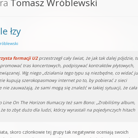
ora
Tomasz Wróblewski
orge od podstaw
 z syntezatorem Massive
e łzy
 5 Kompendium
róblewski
rzysta formacji U2
przestrzegł cały świat, że jak tak dalej pójdzie, t
, promować tras koncertowych, podpisywać kontraktów płytowych,
 związanej. Wg niego „działania tego typu są niezbędne, co widać j
dzie kupują szerokopasmowy internet po to, by pobierać z sieci
 nie zauważają, że sami mogą się znaleźć w takiej sytuacji, że cała
No Line On The Horizon tłumaczy też sam Bono: „Zrobiliśmy album,
 że to zbyt dużo dla ludzi, którzy wyrastali na pojedynczych hitach
świata, skoro członkowie tej grupy tak negatywnie oceniają swoich