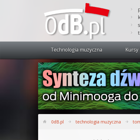
Technologia muzyczna
Kursy 
Zobacz 
Synteza
Produkc
Bitwig S
Produkc
0dB.pl
technologia muzyczna
tom
Sylenth