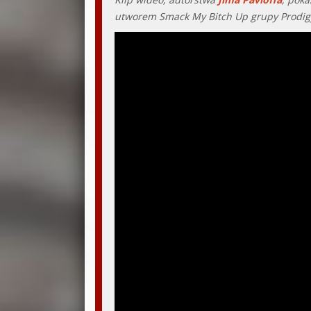
utworem Smack My Bitch Up grupy Prodigy