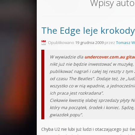
Wpisy aut
Sound F
Dubstep
The Edge leje krokodyl
Kontakt
Pakiety
Opublikowano
19 grudnia 2009
przez
Tomasz W
W wywiadzie dla
undercover.com.au
gita
nikt już nie będzie inwestować w muzykę
publikować nagrań i całej tej reszty z tym
od czasu The Beatles”. Dodaje też, że „lu
wszystko co w nią wpadnie, a jednocześnie
ich praca jest rozkradana”.
Ciekawie kwestię słabej sprzedaży płyty 
który ma początek, środek i koniec. Sądzę,
gwiazdek popu”.
Chyba U2 nie lubi już ludzi i otaczającego już 