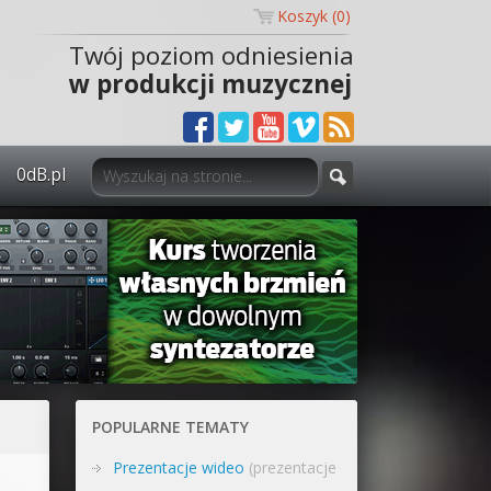
Koszyk (
0
)
Twój poziom odniesienia
w produkcji muzycznej
0dB.pl
0dB.pl - informacje
Newsletter
Materiały dla mediów
Archiwum aktualności
Polityka prywatności
POPULARNE TEMATY
Regulamin
Prezentacje wideo
(prezentacje