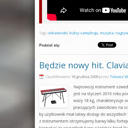
Tagi:
ciekawostki
,
kulisy samplingu
,
muzyka
,
nagryw
Podziel się:
Będzie nowy hit. Clavi
Opublikowano
18 grudnia 2009
przez
Tomasz W
Najnowszy instrument szwedz
jest na styczeń 2010 roku 
waży 18 kg, charakteryzuje s
pracujących zawodowo na sce
by użytkownik miał łatwy dostęp do wszystkich
z instrumentem otrzymujemy barwy kilku fortep
korzystać ze wszystkich barw z kolekcji Nord P