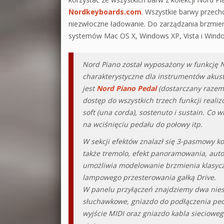
Nordkeyboards.com
. Wszystkie barwy przec
niezwłoczne ładowanie. Do zarządzania brzmie
systemów Mac OS X, Windows XP, Vista i Windo
Nord Piano został wyposażony w funkcję 
charakterystyczne dla instrumentów akust
jest
Nord Piano Pedal
(dostarczany razem 
dostęp do wszystkich trzech funkcji real
soft (una corda), sostenuto i sustain. Co 
na wciśnięciu pedału do połowy itp.
W sekcji efektów znalazł się 3-pasmowy ko
także tremolo, efekt panoramowania, auto
umożliwia modelowanie brzmienia klasycz
lampowego przesterowania gałką Drive.
W panelu przyłączeń znajdziemy dwa niesy
słuchawkowe, gniazdo do podłączenia peda
wyjście MIDI oraz gniazdo kabla sieciowe