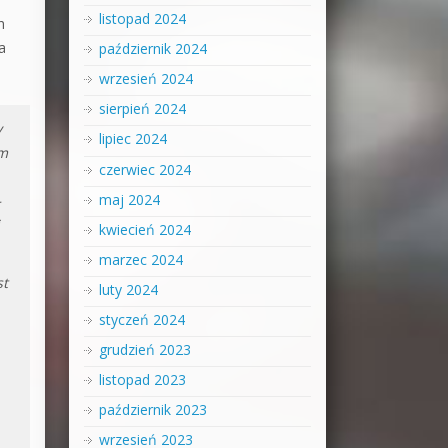
listopad 2024
h
a
październik 2024
wrzesień 2024
sierpień 2024
y
lipiec 2024
im
czerwiec 2024
maj 2024
–
kwiecień 2024
marzec 2024
st
luty 2024
styczeń 2024
grudzień 2023
listopad 2023
październik 2023
wrzesień 2023