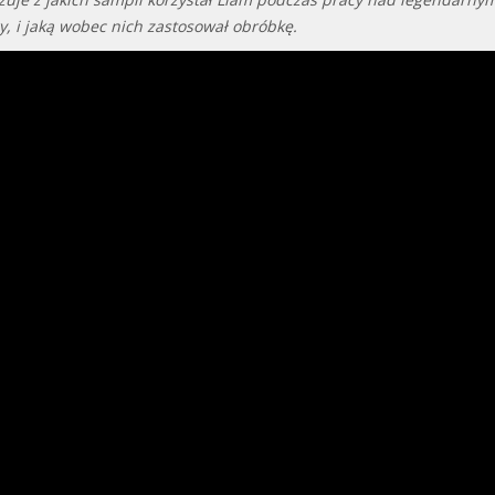
, i jaką wobec nich zastosował obróbkę.