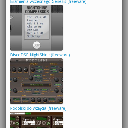
Brzmienia wczesnego Genesis (freeware)
DiscoDSP NightShine (freeware)
Podolski do wzięcia (freeware)