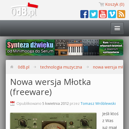
Koszyk (
0
)
Technologia muzyczna
Kursy i warsztaty
0dB.pl
technologia muzyczna
nowa wersja młotk
Darmowe materiały
Nowa wersja Młotka
(freeware)
Zobacz wszystkie kursy i warsztaty
Kontakt
Synteza dźwięku 🔥
Opublikowano
5 kwietnia 2012
przez
Tomasz Wróblewski
0dB.pl
Jeśli ktoś
Produkcja muzyczna w praktyce
z Was
już miał
Bitwig Studio od podstaw