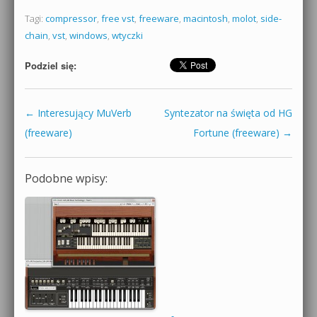
Tagi:
compressor
,
free vst
,
freeware
,
macintosh
,
molot
,
side-
chain
,
vst
,
windows
,
wtyczki
Podziel się:
←
Interesujący MuVerb
Syntezator na święta od HG
Zobacz wpisy
(freeware)
Fortune (freeware)
→
Podobne wpisy: