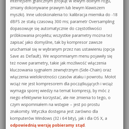
interfejsem graficznym (trójkąt w lewym dolnym rogu,
zmiany dokonywane prawym lub lewym klawiszem
myszki). Inne udoskonalenia to: kalibracja miernika do -18
dBFS ze stałą czasową 300 ms; parametr Oversampling
dopasowuje się automatycznie do częstotliwości
próbkowania projektu; wszystkie parametry można też
zapisać jako domyślne, tak by kompresor zawsze
uruchamiał się w wybranym przez nas ustawieniu (opcja
Save as Default). We wspomnianym menu pojawiły się
też nowe parametry, takie jak możliwość włączenia
kluczowania sygnałem zewnętrznym (Side-Chain) oraz
włączenia wielokrotności czasów ataku i powrotu. Mołot
wciąż nie jest kompresorem dla początkujących i wciąż
wymaga sporej wiedzy na temat kompresji, by móc z
niego efektywnie korzystać, ale nie zmienia to tego, o
czym wspomniałem na wstępie – jest po prostu
znakomity. Wtyczka dostępna jest zarówno dla
komputerów Windows (32 i 64 bity), jak i dla OS X, a
odpowiednią wersję pobieramy stąd
.