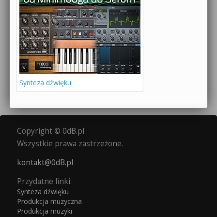
Synteza dźwięku
Copyright © 0dB.pl
Wszystkie prawa zastrzeżone.
kontakt@0dB.pl
Przydatne linki:
Synteza dźwięku
Produkcja muzyczna
Produkcja muzyki