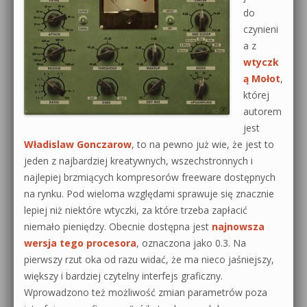
do
0dB.pl - informacje
czynieni
Produkcja muzyczna od podstaw
a z
Newsletter
Sylenth1 od podstaw
wtyczk
ą Mołot
,
Materiały dla mediów
Sound Forge od podstaw
której
autorem
Archiwum aktualności
Dubstep z syntezatorem Massive
jest
Polityka prywatności
Władislaw Gonczarow
, to na pewno już wie, że jest to
Kontakt 5 Kompendium
jeden z najbardziej kreatywnych, wszechstronnych i
Regulamin
najlepiej brzmiących kompresorów freeware dostępnych
Pakiety
na rynku. Pod wieloma względami sprawuje się znacznie
Działanie sklepu internetowego
lepiej niż niektóre wtyczki, za które trzeba zapłacić
niemało pieniędzy. Obecnie dostępna jest
najnowsza
Wyszukiwanie
wersja tego procesora
, oznaczona jako 0.3. Na
pierwszy rzut oka od razu widać, że ma nieco jaśniejszy,
większy i bardziej czytelny interfejs graficzny.
Wprowadzono też możliwość zmian parametrów poza