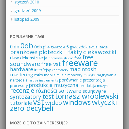
styczeń 2010
grudzień 2009
listopad 2009
POPULARNE TAGI
0db
0 db
0db.pl
5 gwiazdek
4 gwiazdki
aktualizacja
branżowe ploteczki i fakty
ciekawostki
free
daw
dekonstrukcja
free
domowe studio
freeware
soundware
free vst
macintosh
hardware
interfejsy
kontrolery
mastering
miks
mobile music
monitory
nagrywanie
muzyka
porównanie
prezentacja
narzędzia
native instruments
produkcja muzyczna
procesory
produkcja muzyki
recenzje
różności
software
soundware
tomasz wróblewski
test
syntezatory
vst
wtyczki
windows
wideo
tutoriale
zero decybeli
MOŻE CIĘ TO ZAINTERESUJE?