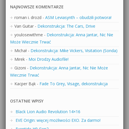
NAJNOWSZE KOMENTARZE
roman i. drozd
-
ASM Leviasynth – obudzili potwora!
Van Guitar
-
Dekonstrukcja: The Cars, Drive
youlosewithme
-
Dekonstrukcja: Anna Jantar, Nic Nie
Może Wiecznie Trwać
Michał
-
Dekonstrukcja: Mike Vickers, Visitation (Sonda)
Mirek
-
Moi Drodzy Audiofile!
Gizoni
-
Dekonstrukcja: Anna Jantar, Nic Nie Może
Wiecznie Trwać
Kacper Bąk
-
Fade To Grey, Visage, dekonstrukcja
OSTATNIE WPISY
Black Lion Audio Revolution 14×16
EVE Origin: więcej możliwości EXO. Za darmo!
Eventide H9 Gen2