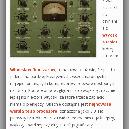
z Was
już miał
do
czynieni
a z
wtyczk
ą Mołot
,
której
autorem
jest
Władislaw Gonczarow
, to na pewno już wie, że jest to
jeden z najbardziej kreatywnych, wszechstronnych i
najlepiej brzmiących kompresorów freeware dostępnych
na rynku. Pod wieloma względami sprawuje się znacznie
lepiej niż niektóre wtyczki, za które trzeba zapłacić
niemało pieniędzy. Obecnie dostępna jest
najnowsza
wersja tego procesora
, oznaczona jako 0.3. Na
pierwszy rzut oka od razu widać, że ma nieco jaśniejszy,
większy i bardziej czytelny interfejs graficzny.