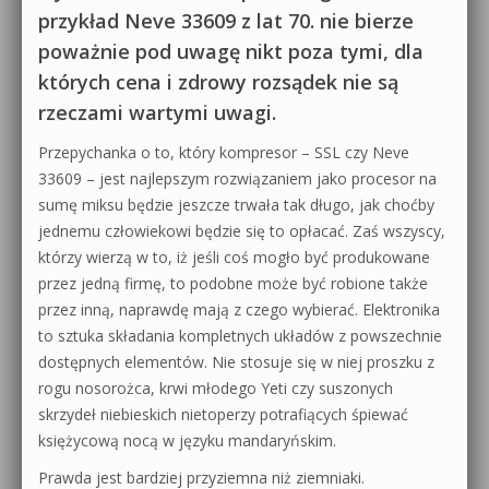
przykład Neve 33609 z lat 70. nie bierze
poważnie pod uwagę nikt poza tymi, dla
których cena i zdrowy rozsądek nie są
rzeczami wartymi uwagi.
Przepychanka o to, który kompresor – SSL czy Neve
33609 – jest najlepszym rozwiązaniem jako procesor na
sumę miksu będzie jeszcze trwała tak długo, jak choćby
jednemu człowiekowi będzie się to opłacać. Zaś wszyscy,
którzy wierzą w to, iż jeśli coś mogło być produkowane
przez jedną firmę, to podobne może być robione także
przez inną, naprawdę mają z czego wybierać. Elektronika
to sztuka składania kompletnych układów z powszechnie
dostępnych elementów. Nie stosuje się w niej proszku z
rogu nosorożca, krwi młodego Yeti czy suszonych
skrzydeł niebieskich nietoperzy potrafiących śpiewać
księżycową nocą w języku mandaryńskim.
Prawda jest bardziej przyziemna niż ziemniaki.