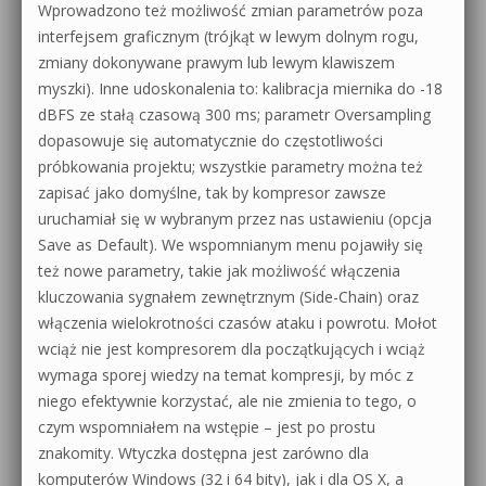
Wprowadzono też możliwość zmian parametrów poza
interfejsem graficznym (trójkąt w lewym dolnym rogu,
zmiany dokonywane prawym lub lewym klawiszem
myszki). Inne udoskonalenia to: kalibracja miernika do -18
dBFS ze stałą czasową 300 ms; parametr Oversampling
dopasowuje się automatycznie do częstotliwości
próbkowania projektu; wszystkie parametry można też
zapisać jako domyślne, tak by kompresor zawsze
uruchamiał się w wybranym przez nas ustawieniu (opcja
Save as Default). We wspomnianym menu pojawiły się
też nowe parametry, takie jak możliwość włączenia
kluczowania sygnałem zewnętrznym (Side-Chain) oraz
włączenia wielokrotności czasów ataku i powrotu. Mołot
wciąż nie jest kompresorem dla początkujących i wciąż
wymaga sporej wiedzy na temat kompresji, by móc z
niego efektywnie korzystać, ale nie zmienia to tego, o
czym wspomniałem na wstępie – jest po prostu
znakomity. Wtyczka dostępna jest zarówno dla
komputerów Windows (32 i 64 bity), jak i dla OS X, a