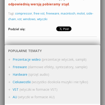
odpowiednią wersję pobieramy stąd
.
Tagi:
compressor
,
free vst
,
freeware
,
macintosh
,
molot
,
side-
chain
,
vst
,
windows
,
wtyczki
Podziel się:
POPULARNE TEMATY
Prezentacje wideo
(prezentacje wtyczek, sampli)
Freeware
(darmowe efekty, syntezatory, sample)
Hardware
(sprzęt audio)
Ciekawostki
(wszystko dookoła muzyki i nie tylko)
VST
(wtyczki w formacie VST)
AU
(wtyczki w formacie AU)