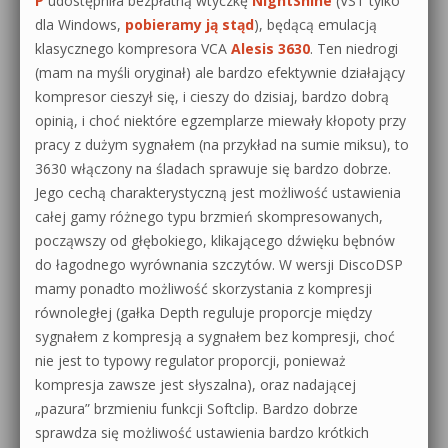
P
udostępniła bezpłatną wtyczkę
NightShine
(VST tylko
dla Windows,
pobieramy ją stąd
), będącą emulacją
klasycznego kompresora VCA
Alesis 3630
. Ten niedrogi
(mam na myśli oryginał) ale bardzo efektywnie działający
kompresor cieszył się, i cieszy do dzisiaj, bardzo dobrą
opinią, i choć niektóre egzemplarze miewały kłopoty przy
pracy z dużym sygnałem (na przykład na sumie miksu), to
3630 włączony na śladach sprawuje się bardzo dobrze.
Jego cechą charakterystyczną jest możliwość ustawienia
całej gamy różnego typu brzmień skompresowanych,
począwszy od głębokiego, klikającego dźwięku bębnów
do łagodnego wyrównania szczytów. W wersji DiscoDSP
mamy ponadto możliwość skorzystania z kompresji
równoległej (gałka Depth reguluje proporcje między
sygnałem z kompresją a sygnałem bez kompresji, choć
nie jest to typowy regulator proporcji, ponieważ
kompresja zawsze jest słyszalna), oraz nadającej
„pazura” brzmieniu funkcji Softclip. Bardzo dobrze
sprawdza się możliwość ustawienia bardzo krótkich