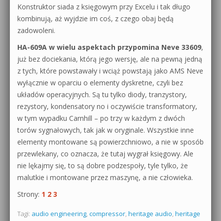
Konstruktor siada z księgowym przy Excelu i tak długo
kombinują, aż wyjdzie im coś, z czego obaj będą
zadowoleni.
HA-609A w wielu aspektach przypomina Neve 33609
,
już bez dociekania, którą jego wersję, ale na pewną jedną
z tych, które powstawały i wciąż powstają jako AMS Neve
wyłącznie w oparciu o elementy dyskretne, czyli bez
układów operacyjnych. Są tu tylko diody, tranzystory,
rezystory, kondensatory no i oczywiście transformatory,
w tym wypadku Carnhill – po trzy w każdym z dwóch
torów sygnałowych, tak jak w oryginale. Wszystkie inne
elementy montowane są powierzchniowo, a nie w sposób
przewlekany, co oznacza, że tutaj wygrał księgowy. Ale
nie lękajmy się, to są dobre podzespoły, tyle tylko, że
malutkie i montowane przez maszynę, a nie człowieka.
Strony:
1
2
3
Tagi:
audio engineering
,
compressor
,
heritage audio
,
heritage