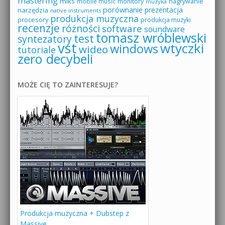
mastering
miks
mobile music
monitory
nagrywanie
muzyka
porównanie
prezentacja
narzędzia
native instruments
produkcja muzyczna
procesory
produkcja muzyki
recenzje
różności
software
soundware
tomasz wróblewski
test
syntezatory
vst
wtyczki
windows
wideo
tutoriale
zero decybeli
MOŻE CIĘ TO ZAINTERESUJE?
Produkcja muzyczna + Dubstep z
Massive