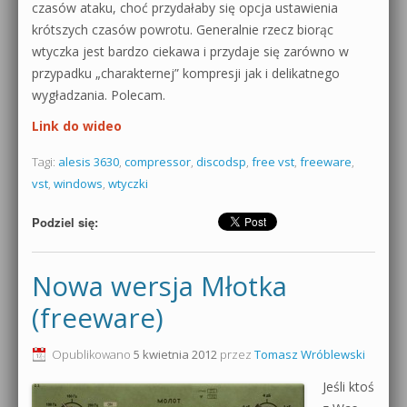
czasów ataku, choć przydałaby się opcja ustawienia
krótszych czasów powrotu. Generalnie rzecz biorąc
wtyczka jest bardzo ciekawa i przydaje się zarówno w
przypadku „charakternej” kompresji jak i delikatnego
wygładzania. Polecam.
Link do wideo
Tagi:
alesis 3630
,
compressor
,
discodsp
,
free vst
,
freeware
,
vst
,
windows
,
wtyczki
Podziel się:
Nowa wersja Młotka
(freeware)
Opublikowano
5 kwietnia 2012
przez
Tomasz Wróblewski
Jeśli ktoś