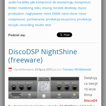
audio ha-609a
,
jaki kompresor do masteringu
,
kompresor
,
limiter
,
mastering
,
miks
,
mixing
,
mostek diodowy
,
music
production
,
nagrywanie
,
neve 33609
,
neve clone
,
neve
compressor
,
porównanie
,
produkcja muzyczna
,
produkcja
muzyki
,
recording
,
studio
,
test
Podziel się:
DiscoDSP NightShine
(freeware)
Opublikowano
20 lipca 2012
przez
Tomasz Wróblewski
Świętują
ca swoje
10-lecie
firma
DiscoDS