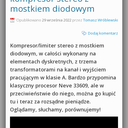
mostkiem diodowym
0dB.pl - informacje
Produkcja muzyczna od podstaw
Opublikowano
29 września 2022
przez
Tomasz Wróblewski
Newsletter
Sylenth1 od podstaw
Dodaj komentarz
Materiały dla mediów
Sound Forge od podstaw
Kompresor/limiter stereo z mostkiem
Archiwum aktualności
Dubstep z syntezatorem Massive
diodowym, w całości wykonany na
Polityka prywatności
elementach dyskretnych, z trzema
Kontakt 5 Kompendium
transformatorami na kanał i wyjściem
Regulamin
pracującym w klasie A. Bardzo przypomina
Pakiety
klasyczny procesor Neve 33609, ale w
Działanie sklepu internetowego
przeciwieństwie do niego, można go kupić
Wyszukiwanie
tu i teraz za rozsądne pieniądze.
Oglądamy, słuchamy, porównujemy!