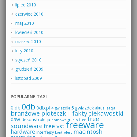
lipiec 2010
czerwiec 2010
maj 2010
kwiecień 2010
marzec 2010
luty 2010
styczeń 2010
grudzień 2009
listopad 2009
POPULARNE TAGI
0db
0 db
0db.pl
5 gwiazdek
4 gwiazdki
aktualizacja
branżowe ploteczki i fakty
ciekawostki
free
daw
dekonstrukcja
free
domowe studio
freeware
soundware
free vst
macintosh
hardware
interfejsy
kontrolery