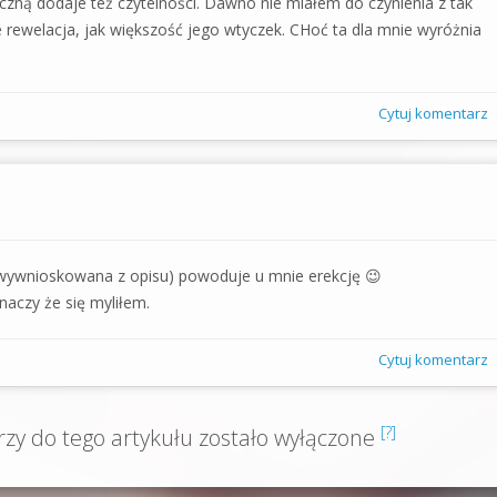
zną dodaje też czytelności. Dawno nie miałem do czynienia z tak
rewelacja, jak większość jego wtyczek. CHoć ta dla mnie wyróżnia
Cytuj komentarz
wywnioskowana z opisu) powoduje u mnie erekcję 😉
naczy że się myliłem.
Cytuj komentarz
[?]
y do tego artykułu zostało wyłączone