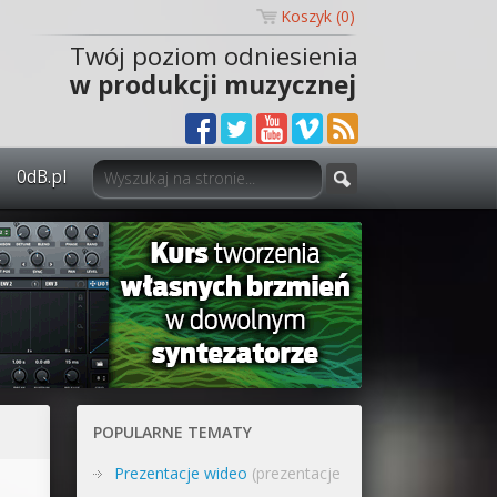
Koszyk (
0
)
Twój poziom odniesienia
w produkcji muzycznej
0dB.pl
0dB.pl - informacje
Newsletter
Materiały dla mediów
Archiwum aktualności
Polityka prywatności
POPULARNE TEMATY
Regulamin
Prezentacje wideo
(prezentacje