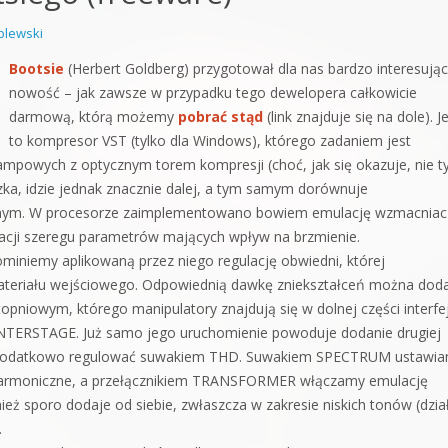
orge od podstaw
lewski
 z syntezatorem Massive
Bootsie
(Herbert Goldberg) przygotował dla nas bardzo interesują
nowość – jak zawsze w przypadku tego dewelopera całkowicie
 5 Kompendium
darmową, którą możemy
pobrać stąd
(link znajduje się na dole). J
to kompresor VST (tylko dla Windows), którego zadaniem jest
mpowych z optycznym torem kompresji (choć, jak się okazuje, nie ty
zka, idzie jednak znacznie dalej, a tym samym dorównuje
yjnym. W procesorze zaimplementowano bowiem emulację wzmacniac
ulacji szeregu parametrów mających wpływ na brzmienie.
ominiemy aplikowaną przez niego regulację obwiedni, której
materiału wejściowego. Odpowiednią dawkę zniekształceń można dod
iowym, którego manipulatory znajdują się w dolnej części interfe
 INTERSTAGE. Już samo jego uruchomienie powoduje dodanie drugiej
a dodatkowo regulować suwakiem THD. Suwakiem SPECTRUM ustawi
i harmoniczne, a przełącznikiem TRANSFORMER włączamy emulację
ż sporo dodaje od siebie, zwłaszcza w zakresie niskich tonów (dzia
.