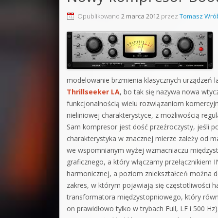
Sound F
Opublikowano
2 marca 2012
przez
Tomasz Wrób
Dubstep
Kontakt
Pakiety
modelowanie brzmienia klasycznych urządzeń la
Thrillseeker LA
, bo tak się nazywa nowa wtyc
funkcjonalnością wielu rozwiązaniom komerc
nieliniowej charakterystyce, z możliwością reg
Sam kompresor jest dość przeźroczysty, jeśli p
charakterystyka w znacznej mierze zależy od 
we wspomnianym wyżej wzmacniaczu międzystopn
graficznego, a który włączamy przełącznikiem
harmonicznej, a poziom zniekształceń możn
zakres, w którym pojawiają się częstotliwośc
transformatora międzystopniowego, który równie
on prawidłowo tylko w trybach Full, LF i 500 Hz)