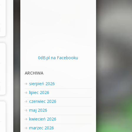
|
0dB.pl na Facebooku
ARCHIWA
sierpień 2026
|
lipiec 2026
czerwiec 2026
maj 2026
kwiecień 2026
marzec 2026