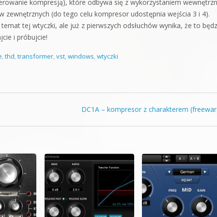
sterowanie kompresją), które odbywa się z wykorzystaniem wewnętrz
ów zewnętrznych (do tego celu kompresor udostępnia wejścia 3 i 4).
temat tej wtyczki, ale już z pierwszych odsłuchów wynika, że to będz
cie i próbujcie!
e
,
thd
,
transformer
,
vst
,
windows
,
wtyczki
DC1A – kompresor z charakterem (freewa