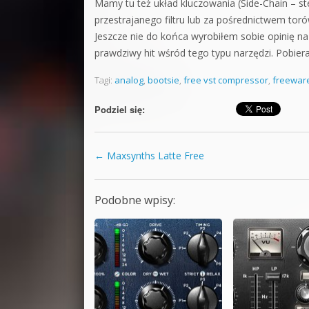
Mamy tu też układ kluczowania (Side-Chain – 
przestrajanego filtru lub za pośrednictwem tor
Jeszcze nie do końca wyrobiłem sobie opinię na 
prawdziwy hit wśród tego typu narzędzi. Pobieraj
Tagi:
analog
,
bootsie
,
free vst compressor
,
freewar
Podziel się:
←
Maxsynths Latte Free
Zobacz wpisy
Podobne wpisy: