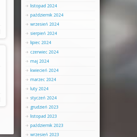
listopad 2024
październik 2024
wrzesień 2024
|
sierpień 2024
lipiec 2024
czerwiec 2024
maj 2024
kwiecień 2024
marzec 2024
luty 2024
styczeń 2024
|
grudzień 2023
listopad 2023
październik 2023
wrzesień 2023