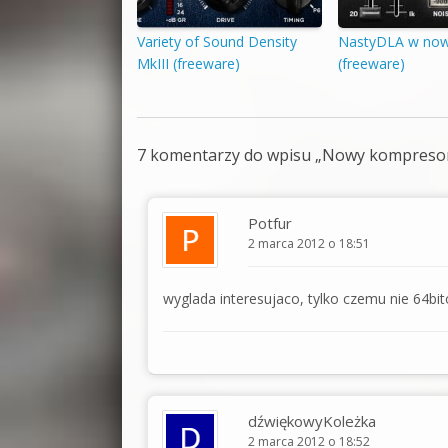
Variety of Sound Density
NastyDLA w nowe
MkIII (freeware)
(freeware)
7 komentarzy do wpisu „
Nowy kompresor
Potfur
2 marca 2012 o 18:51
wyglada interesujaco, tylko czemu nie 64bi
dźwiękowyKoleżka
2 marca 2012 o 18:52