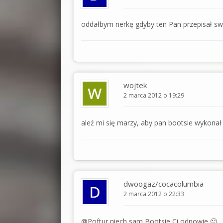
oddałbym nerkę gdyby ten Pan przepisał sw
wojtek
2 marca 2012 o 19:29
ależ mi się marzy, aby pan bootsie wykonał 
dwoogaz/cocacolumbia
2 marca 2012 o 22:33
@Poftur niech sam Bootsie Ci odpowie 🙂