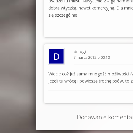
osadzeniu miksu. Nasycenie 2 – gą harmonic
dobrą wtyczką, nawet komercyjną. Dla mnie 
się szczególnie
dr-ugi
7 marca 2012 o 00:10
Wiecie co? Już sama mnogość możliwości (
Jeżeli tu wrócę i powieszę trochę psów, to z
Dodawanie komentarz