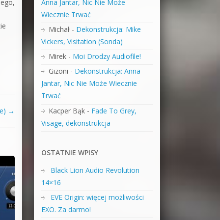
nego,
Anna Jantar, Nic Nie Może
Wiecznie Trwać
ie
Michał
-
Dekonstrukcja: Mike
Vickers, Visitation (Sonda)
Mirek
-
Moi Drodzy Audiofile!
Gizoni
-
Dekonstrukcja: Anna
Jantar, Nic Nie Może Wiecznie
Trwać
Kacper Bąk
-
Fade To Grey,
re)
→
Visage, dekonstrukcja
OSTATNIE WPISY
Black Lion Audio Revolution
14×16
EVE Origin: więcej możliwości
EXO. Za darmo!