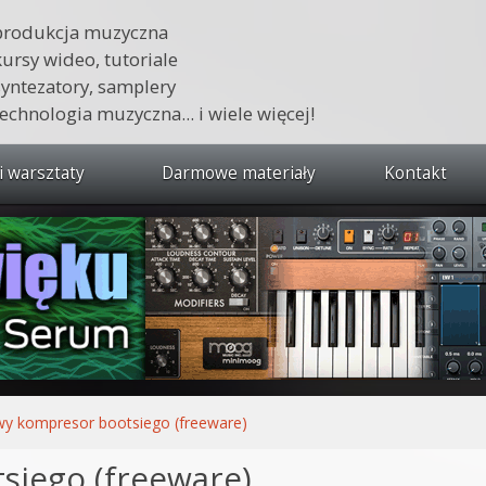
produkcja muzyczna
kursy wideo, tutoriale
syntezatory, samplery
technologia muzyczna... i wiele więcej!
i warsztaty
Darmowe materiały
Kontakt
wszystkie kursy i warsztaty
 dźwięku 🔥
ja muzyczna w praktyce
tudio od podstaw
ja muzyczna od podstaw
y kompresor bootsiego (freeware)
1 od podstaw
iego (freeware)