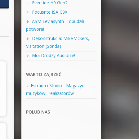
Eventide H9 Gen2
Focusrite ISA C8X
a
ASM Leviasynth – obudzili
potwora!
Dekonstrukcja: Mike Vickers,
Visitation (Sonda)
Moi Drodzy Audiofile!
WARTO ZAJRZEĆ
Estrada i Studio - Magazyn
muzyków i realizatorów
|
POLUB NAS