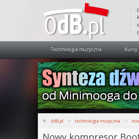
Technologia muzyczna
Kursy 
Zobacz 
Synteza
Produkc
Bitwig S
Produkc
0dB.pl
technologia muzyczna
now
Sylenth
Nowy kompresor Boots