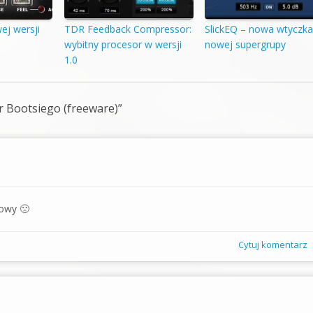
j wersji
TDR Feedback Compressor:
SlickEQ – nowa wtyczk
wybitny procesor w wersji
nowej supergrupy
1.0
 Bootsiego (freeware)
”
towy 🙁
Cytuj komentarz