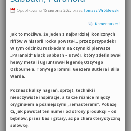
0dB.pl - informacje
Opublikowano
15 sierpnia 2025
przez
Tomasz Wróblewski
Produkcja muzyczna od podstaw
Newsletter
Komentarze: 1
Sylenth1 od podstaw
Jak to możliwe, że jeden z najbardziej ikonicznych
Materiały dla mediów
Sound Forge od podstaw
riffów w historii rocka powstał… przez przypadek?
Archiwum aktualności
W tym odcinku rozkładam na czynniki pierwsze
Dubstep z syntezatorem Massive
„Paranoid” Black Sabbath – utwór, który zdefiniował
Polityka prywatności
heavy metal i ugruntował legendę Ozzy’ego
Kontakt 5 Kompendium
Osbourne’a, Tony’ego Iommi, Geezera Butlera i Billa
Regulamin
Warda.
Pakiety
Działanie sklepu internetowego
Poznasz kulisy nagrań, sprzęt, techniki i
nieoczywiste inspiracje, a także różnice między
Wyszukiwanie
oryginałem a późniejszymi „remasterami”. Pokażę
Ci, jak powstał ten numer od strony produkcji – od
bębnów, przez bas i gitary, aż po charakterystyczną
solówkę.