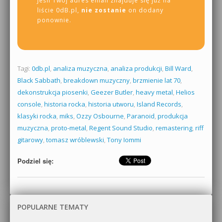
Jeśli Twój adres email znajduje się już na
liście 0dB.pl,
nie zostanie
on dodany
ponownie.
Tagi:
0db.pl
,
analiza muzyczna
,
analiza produkcji
,
Bill Ward
,
Black Sabbath
,
breakdown muzyczny
,
brzmienie lat 70
,
dekonstrukcja piosenki
,
Geezer Butler
,
heavy metal
,
Helios
console
,
historia rocka
,
historia utworu
,
Island Records
,
klasyki rocka
,
miks
,
Ozzy Osbourne
,
Paranoid
,
produkcja
muzyczna
,
proto-metal
,
Regent Sound Studio
,
remastering
,
riff
gitarowy
,
tomasz wróblewski
,
Tony Iommi
Podziel się:
POPULARNE TEMATY