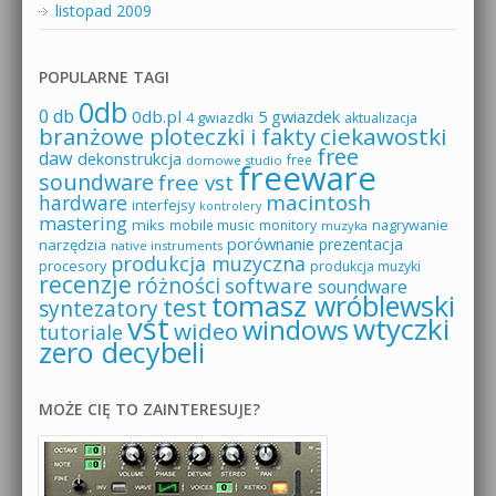
listopad 2009
POPULARNE TAGI
0db
0 db
0db.pl
5 gwiazdek
4 gwiazdki
aktualizacja
branżowe ploteczki i fakty
ciekawostki
free
daw
dekonstrukcja
free
domowe studio
freeware
soundware
free vst
macintosh
hardware
interfejsy
kontrolery
mastering
miks
mobile music
monitory
nagrywanie
muzyka
porównanie
prezentacja
narzędzia
native instruments
produkcja muzyczna
procesory
produkcja muzyki
recenzje
różności
software
soundware
tomasz wróblewski
test
syntezatory
vst
wtyczki
windows
wideo
tutoriale
zero decybeli
MOŻE CIĘ TO ZAINTERESUJE?