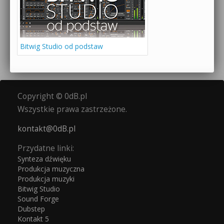
Bitwig Studio od podstaw
Copyright © 0dB.pl
Wszystkie prawa zastrzeżone.
kontakt@0dB.pl
Przydatne linki:
Synteza dźwięku
Produkcja muzyczna
Produkcja muzyki
Bitwig Studio
Sound Forge
Dubstep
Kontakt 5