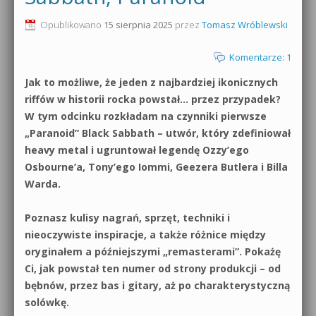
0dB.pl - informacje
Opublikowano
15 sierpnia 2025
przez
Tomasz Wróblewski
Produkcja muzyczna od podstaw
Newsletter
Komentarze: 1
Sylenth1 od podstaw
Jak to możliwe, że jeden z najbardziej ikonicznych
Materiały dla mediów
Sound Forge od podstaw
riffów w historii rocka powstał… przez przypadek?
Archiwum aktualności
W tym odcinku rozkładam na czynniki pierwsze
Dubstep z syntezatorem Massive
„Paranoid” Black Sabbath – utwór, który zdefiniował
Polityka prywatności
heavy metal i ugruntował legendę Ozzy’ego
Kontakt 5 Kompendium
Osbourne’a, Tony’ego Iommi, Geezera Butlera i Billa
Regulamin
Warda.
Pakiety
Działanie sklepu internetowego
Poznasz kulisy nagrań, sprzęt, techniki i
nieoczywiste inspiracje, a także różnice między
Wyszukiwanie
oryginałem a późniejszymi „remasterami”. Pokażę
Ci, jak powstał ten numer od strony produkcji – od
bębnów, przez bas i gitary, aż po charakterystyczną
solówkę.