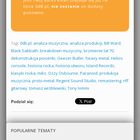
Jeśli Twój adres email znajduje się już na
liście 0dB.pl,
nie zostanie
on dodany
ponownie.
Tagi:
0db.pl
,
analiza muzyczna
,
analiza produkcji
,
Bill Ward
,
Black Sabbath
,
breakdown muzyczny
,
brzmienie lat 70
,
dekonstrukcja piosenki
,
Geezer Butler
,
heavy metal
,
Helios
console
,
historia rocka
,
historia utworu
,
Island Records
,
klasyki rocka
,
miks
,
Ozzy Osbourne
,
Paranoid
,
produkcja
muzyczna
,
proto-metal
,
Regent Sound Studio
,
remastering
,
riff
gitarowy
,
tomasz wróblewski
,
Tony Iommi
Podziel się:
POPULARNE TEMATY