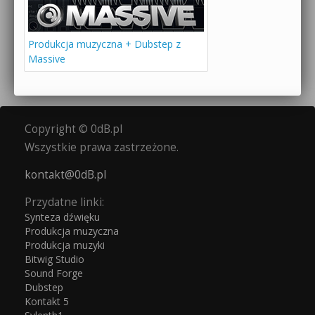
Produkcja muzyczna + Dubstep z
Massive
Copyright © 0dB.pl
Wszystkie prawa zastrzeżone.
kontakt@0dB.pl
Przydatne linki:
Synteza dźwięku
Produkcja muzyczna
Produkcja muzyki
Bitwig Studio
Sound Forge
Dubstep
Kontakt 5