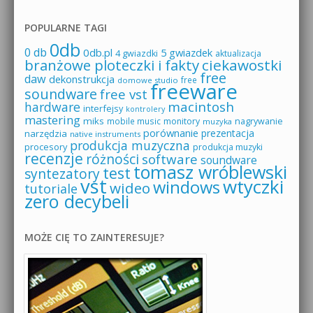
POPULARNE TAGI
0db
0 db
0db.pl
5 gwiazdek
4 gwiazdki
aktualizacja
branżowe ploteczki i fakty
ciekawostki
free
daw
dekonstrukcja
free
domowe studio
freeware
soundware
free vst
macintosh
hardware
interfejsy
kontrolery
mastering
miks
mobile music
monitory
nagrywanie
muzyka
porównanie
prezentacja
narzędzia
native instruments
produkcja muzyczna
procesory
produkcja muzyki
recenzje
różności
software
soundware
tomasz wróblewski
test
syntezatory
vst
wtyczki
windows
wideo
tutoriale
zero decybeli
MOŻE CIĘ TO ZAINTERESUJE?