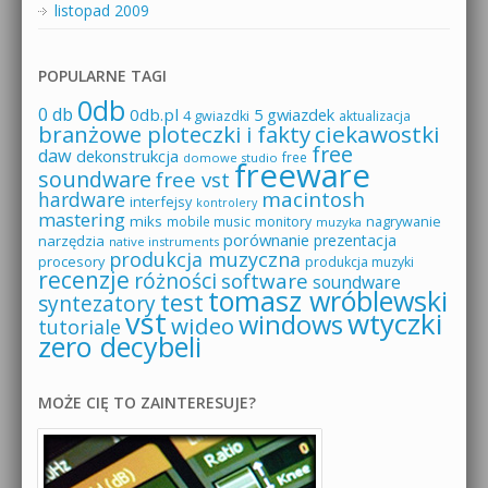
listopad 2009
POPULARNE TAGI
0db
0 db
0db.pl
5 gwiazdek
4 gwiazdki
aktualizacja
branżowe ploteczki i fakty
ciekawostki
free
daw
dekonstrukcja
free
domowe studio
freeware
soundware
free vst
macintosh
hardware
interfejsy
kontrolery
mastering
miks
mobile music
monitory
nagrywanie
muzyka
porównanie
prezentacja
narzędzia
native instruments
produkcja muzyczna
procesory
produkcja muzyki
recenzje
różności
software
soundware
tomasz wróblewski
test
syntezatory
vst
wtyczki
windows
wideo
tutoriale
zero decybeli
MOŻE CIĘ TO ZAINTERESUJE?