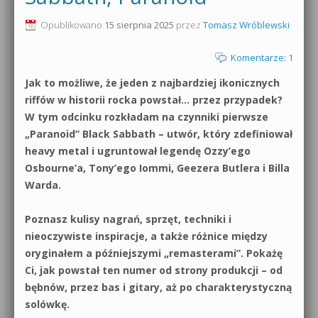
0dB.pl - informacje
Opublikowano
15 sierpnia 2025
przez
Tomasz Wróblewski
Produkcja muzyczna od podstaw
Newsletter
Komentarze: 1
Sylenth1 od podstaw
Jak to możliwe, że jeden z najbardziej ikonicznych
Materiały dla mediów
Sound Forge od podstaw
riffów w historii rocka powstał… przez przypadek?
Archiwum aktualności
W tym odcinku rozkładam na czynniki pierwsze
Dubstep z syntezatorem Massive
„Paranoid” Black Sabbath – utwór, który zdefiniował
Polityka prywatności
heavy metal i ugruntował legendę Ozzy’ego
Kontakt 5 Kompendium
Osbourne’a, Tony’ego Iommi, Geezera Butlera i Billa
Regulamin
Warda.
Pakiety
Działanie sklepu internetowego
Poznasz kulisy nagrań, sprzęt, techniki i
nieoczywiste inspiracje, a także różnice między
Wyszukiwanie
oryginałem a późniejszymi „remasterami”. Pokażę
Ci, jak powstał ten numer od strony produkcji – od
bębnów, przez bas i gitary, aż po charakterystyczną
solówkę.