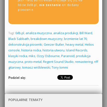
Jeśli Twój adres email znajduje się już na
liście 0dB.pl,
nie zostanie
on dodany
ponownie.
Tagi:
0db.pl
,
analiza muzyczna
,
analiza produkcji
,
Bill Ward
,
Black Sabbath
,
breakdown muzyczny
,
brzmienie lat 70
,
dekonstrukcja piosenki
,
Geezer Butler
,
heavy metal
,
Helios
console
,
historia rocka
,
historia utworu
,
Island Records
,
klasyki rocka
,
miks
,
Ozzy Osbourne
,
Paranoid
,
produkcja
muzyczna
,
proto-metal
,
Regent Sound Studio
,
remastering
,
riff
gitarowy
,
tomasz wróblewski
,
Tony Iommi
Podziel się:
POPULARNE TEMATY