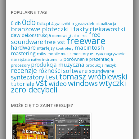
POPULARNE TAGI
0db
0 db
0db.pl
5 gwiazdek
4 gwiazdki
aktualizacja
branżowe ploteczki i fakty
ciekawostki
free
daw
dekonstrukcja
free
domowe studio
freeware
soundware
free vst
macintosh
hardware
interfejsy
kontrolery
mastering
miks
mobile music
monitory
nagrywanie
muzyka
porównanie
prezentacja
narzędzia
native instruments
produkcja muzyczna
procesory
produkcja muzyki
recenzje
różności
software
soundware
tomasz wróblewski
test
syntezatory
vst
wtyczki
windows
wideo
tutoriale
zero decybeli
MOŻE CIĘ TO ZAINTERESUJE?