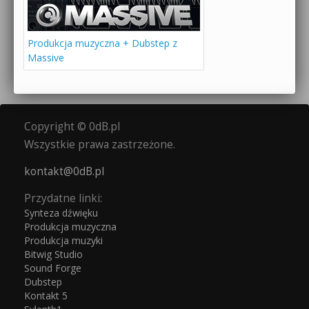
Produkcja muzyczna + Dubstep z
Massive
Copyright © 0dB.pl
Wszystkie prawa zastrzeżone.
kontakt@0dB.pl
Przydatne linki:
Synteza dźwięku
Produkcja muzyczna
Produkcja muzyki
Bitwig Studio
Sound Forge
Dubstep
Kontakt 5