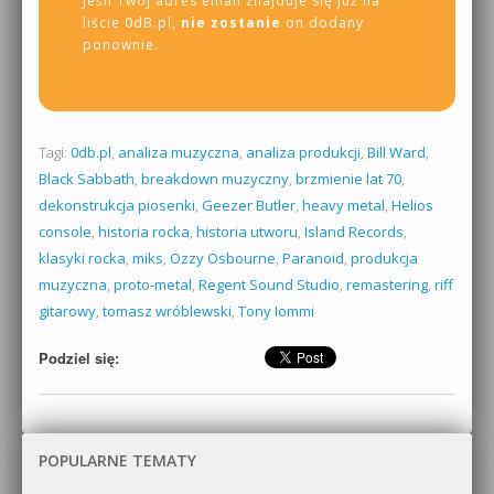
Jeśli Twój adres email znajduje się już na
liście 0dB.pl,
nie zostanie
on dodany
ponownie.
Tagi:
0db.pl
,
analiza muzyczna
,
analiza produkcji
,
Bill Ward
,
Black Sabbath
,
breakdown muzyczny
,
brzmienie lat 70
,
dekonstrukcja piosenki
,
Geezer Butler
,
heavy metal
,
Helios
console
,
historia rocka
,
historia utworu
,
Island Records
,
klasyki rocka
,
miks
,
Ozzy Osbourne
,
Paranoid
,
produkcja
muzyczna
,
proto-metal
,
Regent Sound Studio
,
remastering
,
riff
gitarowy
,
tomasz wróblewski
,
Tony Iommi
Podziel się:
POPULARNE TEMATY