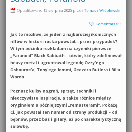
0dB.pl - informacje
Opublikowano
15 sierpnia 2025
przez
Tomasz Wróblewski
Produkcja muzyczna od podstaw
Newsletter
Komentarze: 1
Sylenth1 od podstaw
Jak to możliwe, że jeden z najbardziej ikonicznych
Materiały dla mediów
Sound Forge od podstaw
riffów w historii rocka powstał… przez przypadek?
Archiwum aktualności
W tym odcinku rozkładam na czynniki pierwsze
Dubstep z syntezatorem Massive
„Paranoid” Black Sabbath – utwór, który zdefiniował
Polityka prywatności
heavy metal i ugruntował legendę Ozzy’ego
Kontakt 5 Kompendium
Osbourne’a, Tony’ego Iommi, Geezera Butlera i Billa
Regulamin
Warda.
Pakiety
Działanie sklepu internetowego
Poznasz kulisy nagrań, sprzęt, techniki i
nieoczywiste inspiracje, a także różnice między
Wyszukiwanie
oryginałem a późniejszymi „remasterami”. Pokażę
Ci, jak powstał ten numer od strony produkcji – od
bębnów, przez bas i gitary, aż po charakterystyczną
solówkę.