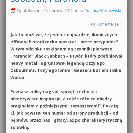
0dB.pl - informacje
Opublikowano
15 sierpnia 2025
przez
Tomasz Wróblewski
Produkcja muzyczna od podstaw
Newsletter
Komentarze: 1
Sylenth1 od podstaw
Jak to możliwe, że jeden z najbardziej ikonicznych
Materiały dla mediów
Sound Forge od podstaw
riffów w historii rocka powstał… przez przypadek?
Archiwum aktualności
W tym odcinku rozkładam na czynniki pierwsze
Dubstep z syntezatorem Massive
„Paranoid” Black Sabbath – utwór, który zdefiniował
Polityka prywatności
heavy metal i ugruntował legendę Ozzy’ego
Kontakt 5 Kompendium
Osbourne’a, Tony’ego Iommi, Geezera Butlera i Billa
Regulamin
Warda.
Pakiety
Działanie sklepu internetowego
Poznasz kulisy nagrań, sprzęt, techniki i
nieoczywiste inspiracje, a także różnice między
Wyszukiwanie
oryginałem a późniejszymi „remasterami”. Pokażę
Ci, jak powstał ten numer od strony produkcji – od
bębnów, przez bas i gitary, aż po charakterystyczną
solówkę.