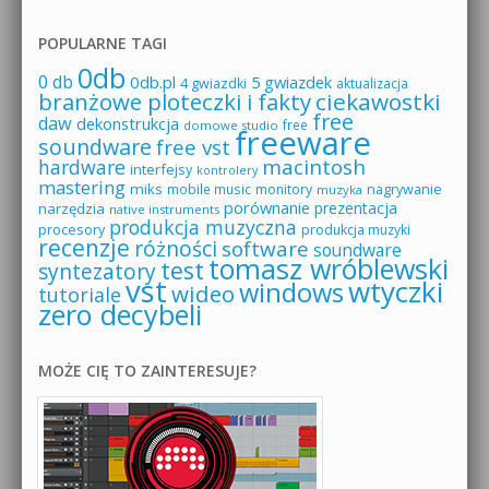
POPULARNE TAGI
0db
0 db
0db.pl
5 gwiazdek
4 gwiazdki
aktualizacja
branżowe ploteczki i fakty
ciekawostki
free
daw
dekonstrukcja
free
domowe studio
freeware
soundware
free vst
macintosh
hardware
interfejsy
kontrolery
mastering
miks
mobile music
monitory
nagrywanie
muzyka
porównanie
prezentacja
narzędzia
native instruments
produkcja muzyczna
procesory
produkcja muzyki
recenzje
różności
software
soundware
tomasz wróblewski
test
syntezatory
vst
wtyczki
windows
wideo
tutoriale
zero decybeli
MOŻE CIĘ TO ZAINTERESUJE?