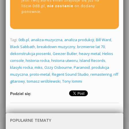
Jeśli Twój adres email znajduje się już na
liście 0dB.pl,
nie zostanie
on dodany
ponownie.
Tagi:
0db.pl
,
analiza muzyczna
,
analiza produkcji
,
Bill Ward
,
Black Sabbath
,
breakdown muzyczny
,
brzmienie lat 70
,
dekonstrukcja piosenki
,
Geezer Butler
,
heavy metal
,
Helios
console
,
historia rocka
,
historia utworu
,
Island Records
,
klasyki rocka
,
miks
,
Ozzy Osbourne
,
Paranoid
,
produkcja
muzyczna
,
proto-metal
,
Regent Sound Studio
,
remastering
,
riff
gitarowy
,
tomasz wróblewski
,
Tony Iommi
Podziel się:
POPULARNE TEMATY