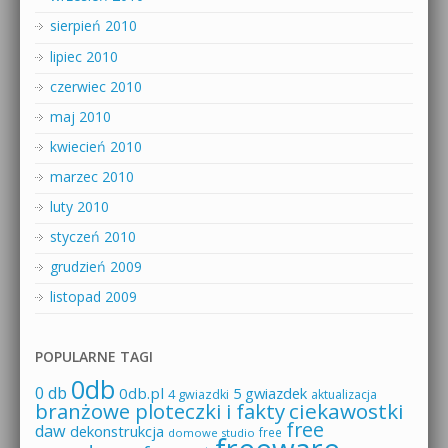
sierpień 2010
lipiec 2010
czerwiec 2010
maj 2010
kwiecień 2010
marzec 2010
luty 2010
styczeń 2010
grudzień 2009
listopad 2009
POPULARNE TAGI
0db
0 db
0db.pl
5 gwiazdek
4 gwiazdki
aktualizacja
branżowe ploteczki i fakty
ciekawostki
free
daw
dekonstrukcja
free
domowe studio