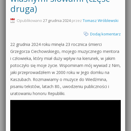
druga)
0dB.pl - informacje
Produkcja muzyczna od podstaw
Opublikowano
27 grudnia 2024
przez
Tomasz Wróblewski
Newsletter
Sylenth1 od podstaw
Dodaj komentarz
Materiały dla mediów
Sound Forge od podstaw
22 grudnia 2024 roku minęła 23 rocznica śmierci
Archiwum aktualności
Grzegorza Ciechowskiego, mojego muzycznego mentora
Dubstep z syntezatorem Massive
i człowieka, który miał duży wpływ na kierunek, w jakim
Polityka prywatności
potoczyło się moje życie. Wspominam mój wywiad z Nim,
Kontakt 5 Kompendium
jaki przeprowadziłem w 2000 roku w Jego domku na
Regulamin
Pakiety
Kaszubach. Rozmawiamy o muzyce do Wiedźmina,
pisaniu tekstów, latach 80., uwodzeniu publiczności i
Działanie sklepu internetowego
uratowaniu honoru Republiki.
Wyszukiwanie