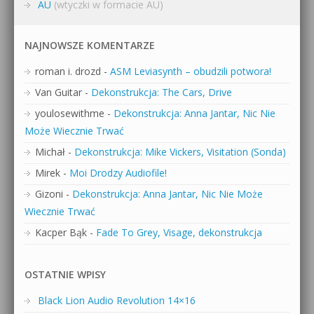
AU
(wtyczki w formacie AU)
NAJNOWSZE KOMENTARZE
roman i. drozd
-
ASM Leviasynth – obudzili potwora!
Van Guitar
-
Dekonstrukcja: The Cars, Drive
youlosewithme
-
Dekonstrukcja: Anna Jantar, Nic Nie
Może Wiecznie Trwać
Michał
-
Dekonstrukcja: Mike Vickers, Visitation (Sonda)
Mirek
-
Moi Drodzy Audiofile!
Gizoni
-
Dekonstrukcja: Anna Jantar, Nic Nie Może
Wiecznie Trwać
Kacper Bąk
-
Fade To Grey, Visage, dekonstrukcja
OSTATNIE WPISY
Black Lion Audio Revolution 14×16