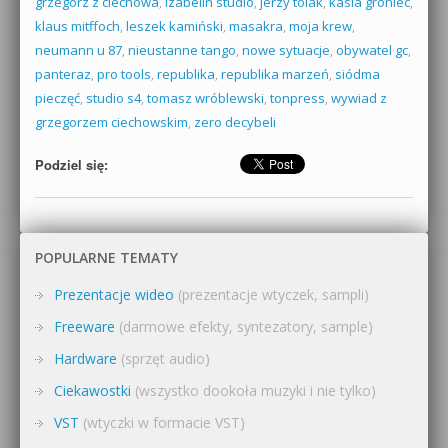
grzegorz z ciechowa
,
izabelin studio
,
jerzy tolak
,
kasia groniec
,
klaus mitffoch
,
leszek kamiński
,
masakra
,
moja krew
,
neumann u 87
,
nieustanne tango
,
nowe sytuacje
,
obywatel gc
,
panteraz
,
pro tools
,
republika
,
republika marzeń
,
siódma
pieczęć
,
studio s4
,
tomasz wróblewski
,
tonpress
,
wywiad z
grzegorzem ciechowskim
,
zero decybeli
Podziel się:
POPULARNE TEMATY
Prezentacje wideo
(prezentacje wtyczek, sampli)
Freeware
(darmowe efekty, syntezatory, sample)
Hardware
(sprzęt audio)
Ciekawostki
(wszystko dookoła muzyki i nie tylko)
VST
(wtyczki w formacie VST)