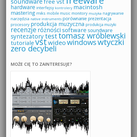
freeware
soundware
free vst
macintosh
hardware
interfejsy
kontrolery
mastering
miks
mobile music
monitory
nagrywanie
muzyka
porównanie
prezentacja
narzędzia
native instruments
produkcja muzyczna
procesory
produkcja muzyki
recenzje
różności
software
soundware
tomasz wróblewski
test
syntezatory
vst
wtyczki
windows
wideo
tutoriale
zero decybeli
MOŻE CIĘ TO ZAINTERESUJE?