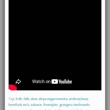
Tagi:
0 db
,
0db
,
akai
,
alicja węgorzewska
,
andrzej karp
,
bomfunk mc’s
,
cubase
,
freestyler
,
grzegorz ciechowski
,