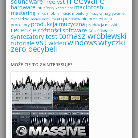
freeware
soundware
free vst
macintosh
hardware
interfejsy
kontrolery
mastering
miks
mobile music
monitory
nagrywanie
muzyka
porównanie
prezentacja
narzędzia
native instruments
produkcja muzyczna
procesory
produkcja muzyki
recenzje
różności
software
soundware
tomasz wróblewski
test
syntezatory
vst
wtyczki
windows
wideo
tutoriale
zero decybeli
MOŻE CIĘ TO ZAINTERESUJE?