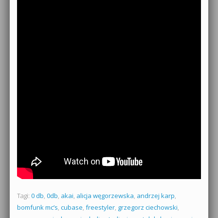
Tagi:
0 db
,
0db
,
akai
,
alicja węgorzewska
,
andrzej karp
,
bomfunk mc’s
,
cubase
,
freestyler
,
grzegorz ciechowski
,