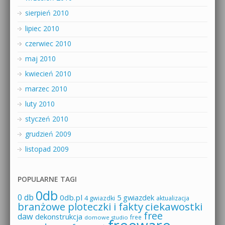
sierpień 2010
lipiec 2010
czerwiec 2010
maj 2010
kwiecień 2010
marzec 2010
luty 2010
styczeń 2010
grudzień 2009
listopad 2009
POPULARNE TAGI
0db
0 db
0db.pl
5 gwiazdek
4 gwiazdki
aktualizacja
branżowe ploteczki i fakty
ciekawostki
free
daw
dekonstrukcja
free
domowe studio