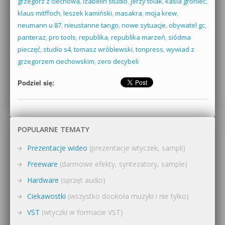
grzegorz z ciechowa
,
izabelin studio
,
jerzy tolak
,
kasia groniec
,
klaus mitffoch
,
leszek kamiński
,
masakra
,
moja krew
,
neumann u 87
,
nieustanne tango
,
nowe sytuacje
,
obywatel gc
,
panteraz
,
pro tools
,
republika
,
republika marzeń
,
siódma
pieczęć
,
studio s4
,
tomasz wróblewski
,
tonpress
,
wywiad z
grzegorzem ciechowskim
,
zero decybeli
Podziel się:
POPULARNE TEMATY
Prezentacje wideo
(prezentacje wtyczek, sampli)
Freeware
(darmowe efekty, syntezatory, sample)
Hardware
(sprzęt audio)
Ciekawostki
(wszystko dookoła muzyki i nie tylko)
VST
(wtyczki w formacie VST)