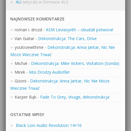
AU
(wtyczki w formacie AU)
NAJNOWSZE KOMENTARZE
roman i. drozd
-
ASM Leviasynth – obudzili potwora!
Van Guitar
-
Dekonstrukcja: The Cars, Drive
youlosewithme
-
Dekonstrukcja: Anna Jantar, Nic Nie
Może Wiecznie Trwać
Michał
-
Dekonstrukcja: Mike Vickers, Visitation (Sonda)
Mirek
-
Moi Drodzy Audiofile!
Gizoni
-
Dekonstrukcja: Anna Jantar, Nic Nie Może
Wiecznie Trwać
Kacper Bąk
-
Fade To Grey, Visage, dekonstrukcja
OSTATNIE WPISY
Black Lion Audio Revolution 14×16