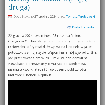
druga)
0dB.pl - informacje
Produkcja muzyczna od podstaw
Opublikowano
27 grudnia 2024
przez
Tomasz Wróblewski
Newsletter
Sylenth1 od podstaw
Dodaj komentarz
Materiały dla mediów
Sound Forge od podstaw
22 grudnia 2024 roku minęła 23 rocznica śmierci
Archiwum aktualności
Grzegorza Ciechowskiego, mojego muzycznego mentora
Dubstep z syntezatorem Massive
i człowieka, który miał duży wpływ na kierunek, w jakim
Polityka prywatności
potoczyło się moje życie. Wspominam mój wywiad z Nim,
Kontakt 5 Kompendium
jaki przeprowadziłem w 2000 roku w Jego domku na
Regulamin
Pakiety
Kaszubach. Rozmawiamy o muzyce do Wiedźmina,
pisaniu tekstów, latach 80., uwodzeniu publiczności i
Działanie sklepu internetowego
uratowaniu honoru Republiki.
Wyszukiwanie