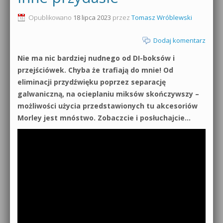
0dB.pl - informacje
Opublikowano
18 lipca 2023
przez
Tomasz Wróblewski
Produkcja muzyczna od podstaw
Newsletter
Dodaj komentarz
Sylenth1 od podstaw
Nie ma nic bardziej nudnego od DI-boksów i
Materiały dla mediów
Sound Forge od podstaw
przejściówek. Chyba że trafiają do mnie! Od
Archiwum aktualności
eliminacji przydźwięku poprzez separację
Dubstep z syntezatorem Massive
galwaniczną, na ocieplaniu miksów skończywszy –
Polityka prywatności
możliwości użycia przedstawionych tu akcesoriów
Kontakt 5 Kompendium
Morley jest mnóstwo. Zobaczcie i posłuchajcie…
Regulamin
Pakiety
Działanie sklepu internetowego
Wyszukiwanie