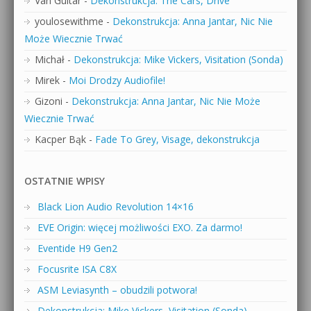
Van Guitar
-
Dekonstrukcja: The Cars, Drive
youlosewithme
-
Dekonstrukcja: Anna Jantar, Nic Nie
Może Wiecznie Trwać
Michał
-
Dekonstrukcja: Mike Vickers, Visitation (Sonda)
Mirek
-
Moi Drodzy Audiofile!
Gizoni
-
Dekonstrukcja: Anna Jantar, Nic Nie Może
Wiecznie Trwać
Kacper Bąk
-
Fade To Grey, Visage, dekonstrukcja
OSTATNIE WPISY
Black Lion Audio Revolution 14×16
EVE Origin: więcej możliwości EXO. Za darmo!
Eventide H9 Gen2
Focusrite ISA C8X
ASM Leviasynth – obudzili potwora!
Dekonstrukcja: Mike Vickers, Visitation (Sonda)