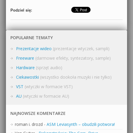
Podziel się:
POPULARNE TEMATY
Prezentacje wideo
(prezentacje wtyczek, sampli)
Freeware
(darmowe efekty, syntezatory, sample)
Hardware
(sprzęt audio)
Ciekawostki
(wszystko dookoła muzyki i nie tylko)
VST
(wtyczki w formacie VST)
AU
(wtyczki w formacie AU)
NAJNOWSZE KOMENTARZE
roman i. drozd
-
ASM Leviasynth – obudzili potwora!