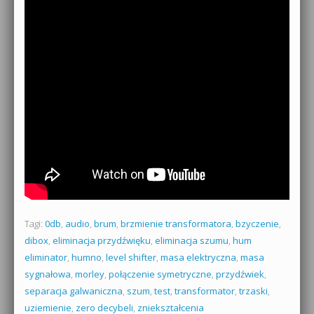
Tagi:
0db
,
audio
,
brum
,
brzmienie transformatora
,
bzyczenie
,
dibox
,
eliminacja przydźwięku
,
eliminacja szumu
,
hum
eliminator
,
humno
,
level shifter
,
masa elektryczna
,
masa
sygnałowa
,
morley
,
połączenie symetryczne
,
przydźwiek
,
separacja galwaniczna
,
szum
,
test
,
transformator
,
trzaski
,
uziemienie
,
zero decybeli
,
zniekształcenia