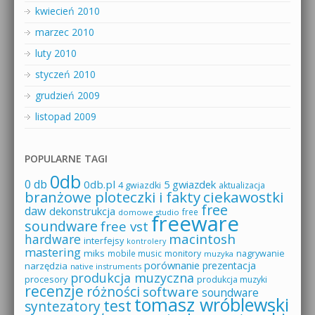
kwiecień 2010
marzec 2010
luty 2010
styczeń 2010
grudzień 2009
listopad 2009
POPULARNE TAGI
0db
0 db
0db.pl
5 gwiazdek
4 gwiazdki
aktualizacja
branżowe ploteczki i fakty
ciekawostki
free
daw
dekonstrukcja
free
domowe studio
freeware
soundware
free vst
macintosh
hardware
interfejsy
kontrolery
mastering
miks
mobile music
monitory
nagrywanie
muzyka
porównanie
prezentacja
narzędzia
native instruments
produkcja muzyczna
procesory
produkcja muzyki
recenzje
różności
software
soundware
tomasz wróblewski
test
syntezatory