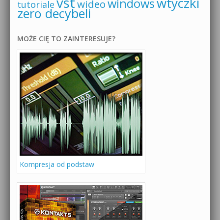
vst
wtyczki
windows
wideo
tutoriale
zero decybeli
MOŻE CIĘ TO ZAINTERESUJE?
Kompresja od podstaw