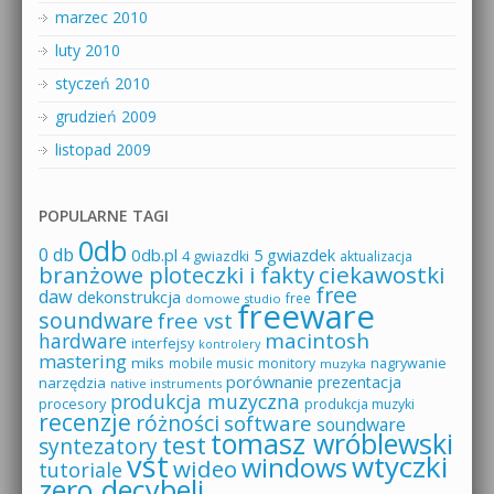
marzec 2010
luty 2010
styczeń 2010
grudzień 2009
listopad 2009
POPULARNE TAGI
0db
0 db
0db.pl
5 gwiazdek
4 gwiazdki
aktualizacja
branżowe ploteczki i fakty
ciekawostki
free
daw
dekonstrukcja
free
domowe studio
freeware
soundware
free vst
macintosh
hardware
interfejsy
kontrolery
mastering
miks
mobile music
monitory
nagrywanie
muzyka
porównanie
prezentacja
narzędzia
native instruments
produkcja muzyczna
procesory
produkcja muzyki
recenzje
różności
software
soundware
tomasz wróblewski
test
syntezatory
vst
wtyczki
windows
wideo
tutoriale
zero decybeli