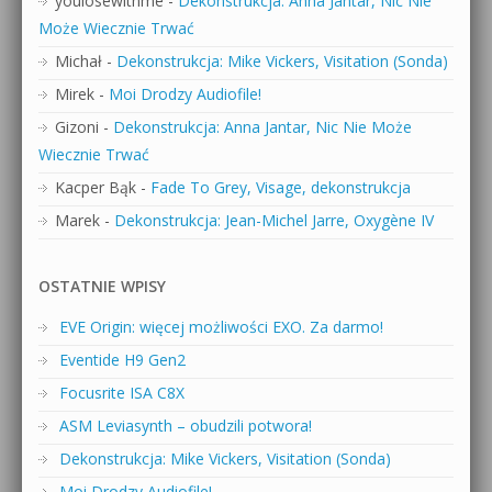
youlosewithme
-
Dekonstrukcja: Anna Jantar, Nic Nie
Może Wiecznie Trwać
Michał
-
Dekonstrukcja: Mike Vickers, Visitation (Sonda)
Mirek
-
Moi Drodzy Audiofile!
Gizoni
-
Dekonstrukcja: Anna Jantar, Nic Nie Może
Wiecznie Trwać
Kacper Bąk
-
Fade To Grey, Visage, dekonstrukcja
Marek
-
Dekonstrukcja: Jean-Michel Jarre, Oxygène IV
OSTATNIE WPISY
EVE Origin: więcej możliwości EXO. Za darmo!
Eventide H9 Gen2
Focusrite ISA C8X
ASM Leviasynth – obudzili potwora!
Dekonstrukcja: Mike Vickers, Visitation (Sonda)
Moi Drodzy Audiofile!