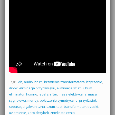
Tagi:
0db
,
audio
,
brum
,
brzmienie transformatora
,
bzyczenie
,
dibox
,
eliminacja przydźwięku
,
eliminacja szumu
,
hum
eliminator
,
humno
,
level shifter
,
masa elektryczna
,
masa
sygnałowa
,
morley
,
połączenie symetryczne
,
przydźwiek
,
separacja galwaniczna
,
szum
,
test
,
transformator
,
trzaski
,
uziemienie
,
zero decybeli
,
zniekształcenia