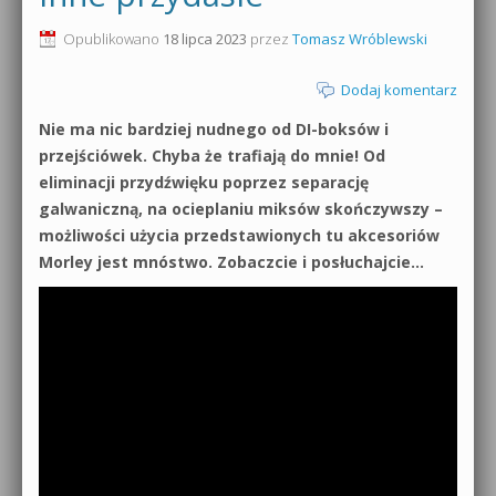
0dB.pl - informacje
Opublikowano
18 lipca 2023
przez
Tomasz Wróblewski
Produkcja muzyczna od podstaw
Newsletter
Dodaj komentarz
Sylenth1 od podstaw
Nie ma nic bardziej nudnego od DI-boksów i
Materiały dla mediów
Sound Forge od podstaw
przejściówek. Chyba że trafiają do mnie! Od
Archiwum aktualności
eliminacji przydźwięku poprzez separację
Dubstep z syntezatorem Massive
galwaniczną, na ocieplaniu miksów skończywszy –
Polityka prywatności
możliwości użycia przedstawionych tu akcesoriów
Kontakt 5 Kompendium
Morley jest mnóstwo. Zobaczcie i posłuchajcie…
Regulamin
Pakiety
Działanie sklepu internetowego
Wyszukiwanie