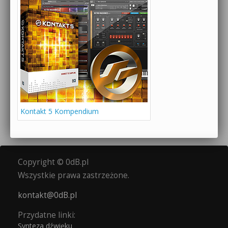
Kontakt 5 Kompendium
Copyright © 0dB.pl
Wszystkie prawa zastrzeżone.
kontakt@0dB.pl
Przydatne linki:
Synteza dźwięku