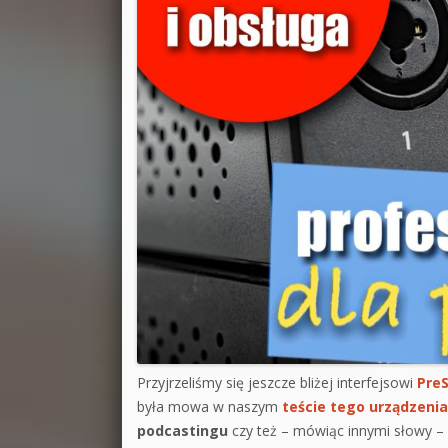
Przyjrzeliśmy się jeszcze bliżej interfejsowi
PreS
była mowa w naszym
teście tego urządzenia
podcastingu
czy też – mówiąc innymi słowy – 