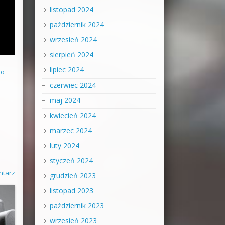
listopad 2024
październik 2024
wrzesień 2024
sierpień 2024
lipiec 2024
do
czerwiec 2024
maj 2024
kwiecień 2024
marzec 2024
luty 2024
styczeń 2024
ntarz
grudzień 2023
listopad 2023
październik 2023
wrzesień 2023