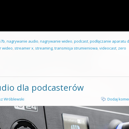
m7b
,
nagrywanie audio
,
nagrywanie wideo
,
podcast
,
podłączanie aparatu 
r wideo
,
streamer x
,
streaming
,
transmisja strumieniowa
,
videocast
,
zero
udio dla podcasterów
z Wróblewski
Dodaj kome