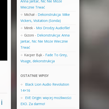
Anna Jantar, Nic Nie Może
Wiecznie Trwać
Michał
-
Dekonstrukcja: Mike
Vickers, Visitation (Sonda)
Mirek
-
Moi Drodzy Audiofile!
Gizoni
-
Dekonstrukcja: Anna
Jantar, Nic Nie Może Wiecznie
Trwać
Kacper Bąk
-
Fade To Grey,
Visage, dekonstrukcja
OSTATNIE WPISY
Black Lion Audio Revolution
14×16
EVE Origin: więcej możliwości
i
EXO. Za darmo!