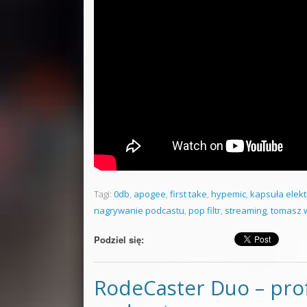
Tagi:
0db
,
apogee
,
first take
,
hypemic
,
kapsuła elek
nagrywanie podcastu
,
pop filtr
,
streaming
,
tomasz 
Podziel się:
RodeCaster Duo – prof