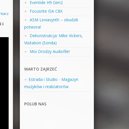
Eventide H9 Gen2
Focusrite ISA C8X
ntarz
ASM Leviasynth – obudzili
 i
potwora!
Dekonstrukcja: Mike Vickers,
Visitation (Sonda)
Moi Drodzy Audiofile!
WARTO ZAJRZEĆ
Estrada i Studio - Magazyn
muzyków i realizatorów
POLUB NAS