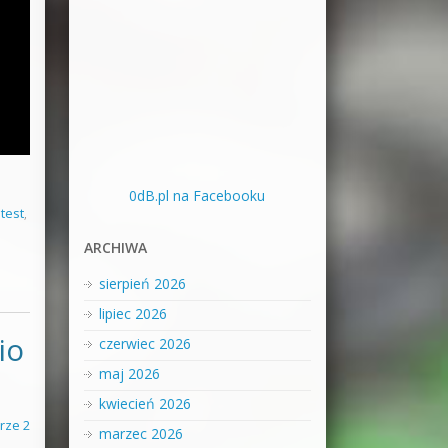
0dB.pl na Facebooku
,
test
,
ARCHIWA
sierpień 2026
lipiec 2026
io
czerwiec 2026
maj 2026
kwiecień 2026
rze 2
marzec 2026