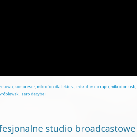
tretowa
,
kompresor
,
mikrofon dla lektora
,
mikrofon do rapu
,
mikrofon usb
,
wróblewski
,
zero decybeli
esjonalne studio broadcastowe 