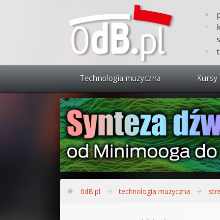
Technologia muzyczna
Kursy 
Zobacz 
Synteza
Produkc
Bitwig S
Produkc
0dB.pl
technologia muzyczna
str
Sylenth