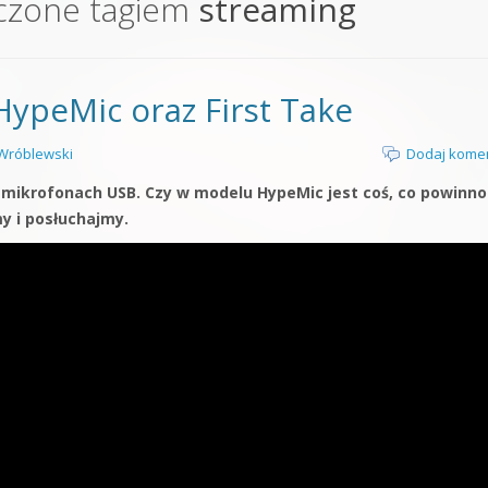
czone tagiem
streaming
orge od podstaw
 z syntezatorem Massive
peMic oraz First Take
 5 Kompendium
Wróblewski
Dodaj kome
 mikrofonach USB. Czy w modelu HypeMic jest coś, co powinno
y i posłuchajmy.