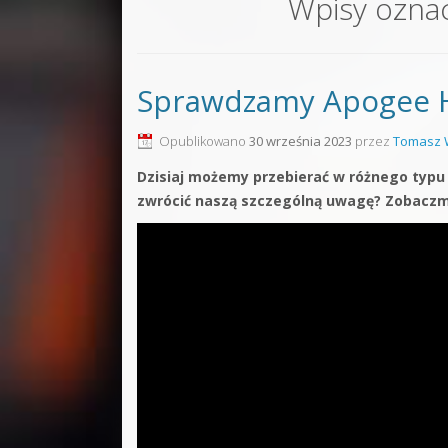
Wpisy ozna
Sound F
Dubstep
Sprawdzamy Apogee Hy
Kontakt
Pakiety
Opublikowano
30 września 2023
przez
Tomasz 
Dzisiaj możemy przebierać w różnego typu
zwrócić naszą szczególną uwagę? Zobaczm