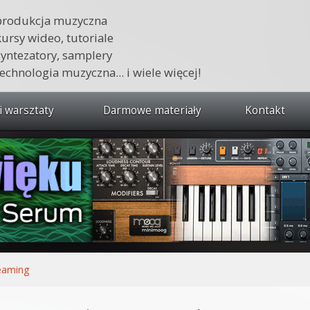
produkcja muzyczna
kursy wideo, tutoriale
syntezatory, samplery
technologia muzyczna... i wiele więcej!
i warsztaty
Darmowe materiały
Kontakt
wszystkie kursy i warsztaty
 dźwięku 🔥
ja muzyczna w praktyce
tudio od podstaw
ja muzyczna od podstaw
eaming
1 od podstaw