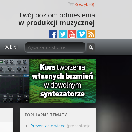
Koszyk (
0
)
Twój poziom odniesienia
w produkcji muzycznej
0dB.pl
0dB.pl - informacje
Newsletter
Materiały dla mediów
Archiwum aktualności
Polityka prywatności
POPULARNE TEMATY
Regulamin
Prezentacje wideo
(prezentacje