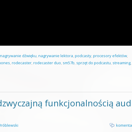
nagrywanie dźwięku
,
nagrywanie lektora
,
podcasty
,
procesory efektów
,
hones
,
rodecaster
,
rodecaster duo
,
sm57b
,
sprzęt do podcastu
,
streaming
zwyczajną funkcjonalnością aud
róblewski
komenta