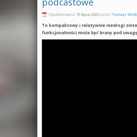
podcastowe
Opublikowano
15 lipca 2023
przez
Tomasz Wrób
To kompaktowy i relatywnie niedrogi zint
funkcjonalności może być brany pod uwag