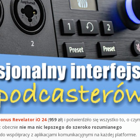
onus Revelator iO 24
(
959 zł
) i potwierdziło się wszystko to, o czy
: obecnie
nie ma nic lepszego do szeroko rozumianego
do współpracy z aplikacjami komunikacyjnymi na każdej platformie.