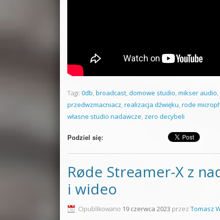
Tagi:
0db
,
broadcast
,
domowe studio
,
mikser audio
,
przedwzmacniacz
,
realizacja dźwięku
,
rode microp
własne studio nadawcze
,
zero decybeli
Podziel się:
Røde Streamer-X z nad
i wideo
Opublikowano
19 czerwca 2023
przez
Tomasz W