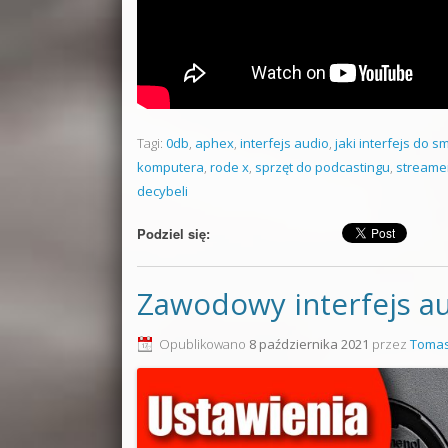
Tagi:
0db
,
aphex
,
interfejs audio
,
jaki interfejs do s
komputera
,
rode x
,
sprzęt do podcastingu
,
streame
decybeli
Podziel się:
Zawodowy interfejs a
Opublikowano
8 października 2021
przez
Tomas