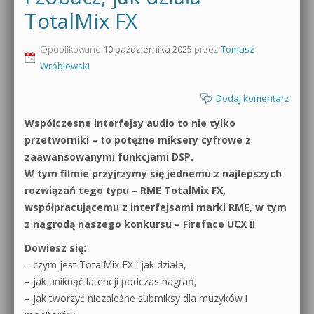
TotalMix FX
0dB.pl - informacje
Produkcja muzyczna od podstaw
Opublikowano
10 października 2025
przez
Tomasz
Newsletter
Sylenth1 od podstaw
Wróblewski
Materiały dla mediów
Sound Forge od podstaw
Dodaj komentarz
Archiwum aktualności
Współczesne interfejsy audio to nie tylko
Dubstep z syntezatorem Massive
przetworniki – to potężne miksery cyfrowe z
Polityka prywatności
zaawansowanymi funkcjami DSP.
Kontakt 5 Kompendium
W tym filmie przyjrzymy się jednemu z najlepszych
Regulamin
Pakiety
rozwiązań tego typu – RME TotalMix FX,
współpracującemu z interfejsami marki RME, w tym
Działanie sklepu internetowego
z nagrodą naszego konkursu – Fireface UCX II
Wyszukiwanie
Dowiesz się:
– czym jest TotalMix FX i jak działa,
– jak uniknąć latencji podczas nagrań,
– jak tworzyć niezależne submiksy dla muzyków i