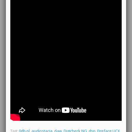
Tagi:
0db.pl
,
audiostacja
,
daw
,
Digicheck NG
,
dsp
,
Fireface UCX