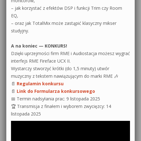
monitorów,
– jak korzystać z efektów DSP i funkcji Trim czy Room
EQ,
– oraz jak TotalMix może zastąpić klasyczny mikser
studyjny.
A na koniec — KONKURS!
Dzięki uprzejmości firm RME i Audiostacja możesz wygrać
interfejs RME Fireface UCX II.
Wystarczy stworzyć krótki (do 1,5 minuty) utwór
muzyczny z tekstem nawiązującym do marki RME 🎶
📄
Regulamin konkursu
📄
Link do Formularza konkursowego
📅 Termin nadsyłania prac: 9 listopada 2025
🏆 Transmisja z finałem i wyborem zwycięzcy: 14
listopada 2025