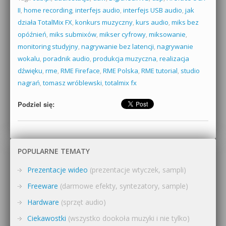
II
,
home recording
,
interfejs audio
,
interfejs USB audio
,
jak
działa TotalMix FX
,
konkurs muzyczny
,
kurs audio
,
miks bez
opóźnień
,
miks submixów
,
mikser cyfrowy
,
miksowanie
,
monitoring studyjny
,
nagrywanie bez latencji
,
nagrywanie
wokalu
,
poradnik audio
,
produkcja muzyczna
,
realizacja
dźwięku
,
rme
,
RME Fireface
,
RME Polska
,
RME tutorial
,
studio
nagrań
,
tomasz wróblewski
,
totalmix fx
Podziel się:
POPULARNE TEMATY
Prezentacje wideo
(prezentacje wtyczek, sampli)
Freeware
(darmowe efekty, syntezatory, sample)
Hardware
(sprzęt audio)
Ciekawostki
(wszystko dookoła muzyki i nie tylko)