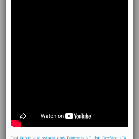
Tagi:
0db.pl
,
audiostacja
,
daw
,
Digicheck NG
,
dsp
,
Fireface UCX