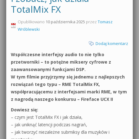
TotalMix FX
0dB.pl - informacje
Produkcja muzyczna od podstaw
Opublikowano
10 października 2025
przez
Tomasz
Newsletter
Sylenth1 od podstaw
Wróblewski
Materiały dla mediów
Sound Forge od podstaw
Dodaj komentarz
Archiwum aktualności
Współczesne interfejsy audio to nie tylko
Dubstep z syntezatorem Massive
przetworniki – to potężne miksery cyfrowe z
Polityka prywatności
zaawansowanymi funkcjami DSP.
Kontakt 5 Kompendium
W tym filmie przyjrzymy się jednemu z najlepszych
Regulamin
Pakiety
rozwiązań tego typu – RME TotalMix FX,
współpracującemu z interfejsami marki RME, w tym
Działanie sklepu internetowego
z nagrodą naszego konkursu – Fireface UCX II
Wyszukiwanie
Dowiesz się:
– czym jest TotalMix FX i jak działa,
– jak uniknąć latencji podczas nagrań,
– jak tworzyć niezależne submiksy dla muzyków i