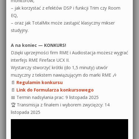
monitorów,
– jak korzystać z efektów DSP i funkcji Trim czy Room
EQ,
– oraz jak TotalMix może zastąpić klasyczny mikser
studyjny.
A na koniec — KONKURS!
Dzięki uprzejmości firm RME i Audiostacja możesz wygrać
interfejs RME Fireface UCX II.
Wystarczy stworzyć krótki (do 1,5 minuty) utwór
muzyczny z tekstem nawiązującym do marki RME 🎶
📄
Regulamin konkursu
📄
Link do Formularza konkursowego
📅 Termin nadsyłania prac: 9 listopada 2025
🏆 Transmisja z finałem i wyborem zwycięzcy: 14
listopada 2025