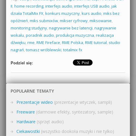
II
,
home recording
,
interfejs audio
,
interfejs USB audio
,
jak
działa TotalMix FX
,
konkurs muzyczny
,
kurs audio
,
miks bez
opóźnień
,
miks submixów
,
mikser cyfrowy
,
miksowanie
,
monitoring studyjny
,
nagrywanie bez latencji
,
nagrywanie
wokalu
,
poradnik audio
,
produkcja muzyczna
,
realizacja
dźwięku
,
rme
,
RME Fireface
,
RME Polska
,
RME tutorial
,
studio
nagrań
,
tomasz wróblewski
,
totalmix fx
Podziel się:
POPULARNE TEMATY
Prezentacje wideo
(prezentacje wtyczek, sampli)
Freeware
(darmowe efekty, syntezatory, sample)
Hardware
(sprzęt audio)
Ciekawostki
(wszystko dookoła muzyki i nie tylko)