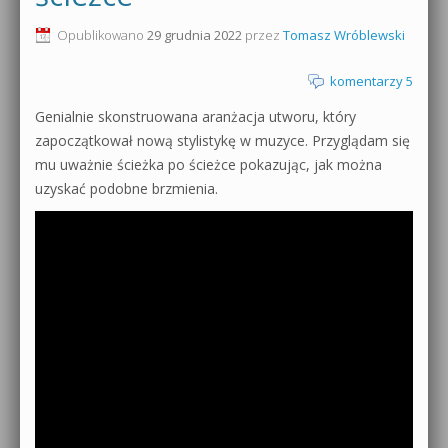
0dB.pl - informacje
Opublikowano
29 grudnia 2022
przez
Tomasz Wróblewski
Produkcja muzyczna od podstaw
Newsletter
komentarzy 5
Sylenth1 od podstaw
Genialnie skonstruowana aranżacja utworu, który
Materiały dla mediów
Sound Forge od podstaw
zapoczątkował nową stylistykę w muzyce. Przyglądam się
Archiwum aktualności
mu uważnie ścieżka po ścieżce pokazując, jak można
Dubstep z syntezatorem Massive
uzyskać podobne brzmienia.
Polityka prywatności
Kontakt 5 Kompendium
Regulamin
Pakiety
Działanie sklepu internetowego
Wyszukiwanie