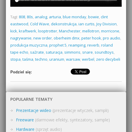
Tagi:
808
,
80s
,
analog
,
arturia
,
blue monday
,
bowie
,
clint
eastwood
,
Cold Wave
,
dekonstrukcja
,
ian curtis
,
Joy Division
,
kick
,
kraftwerk
,
looptrotter
,
Manchester
,
mellotron
,
morricone
,
nagrywanie
,
new order
,
oberheim dmx
,
peter hook
,
pro audio
,
produkcja muzyczna
,
prophet 5
,
reamping
,
reverb
,
roland
tape echo
,
sa2rate
,
saturacja
,
simmons
,
snare
,
soundtoys
,
stopa
,
taśma
,
techno
,
uranium
,
warsaw
,
werbel
,
zero decybeli
Podziel się:
POPULARNE TEMATY
Prezentacje wideo
(prezentacje wtyczek, sampli)
Freeware
(darmowe efekty, syntezatory, sample)
Hardware
(sprzęt audio)