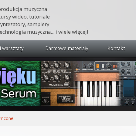
produkcja muzyczna
kursy wideo, tutoriale
syntezatory, samplery
technologia muzyczna... i wiele więcej!
i warsztaty
Darmowe materiały
Kontakt
wszystkie kursy i warsztaty
 dźwięku 🔥
ja muzyczna w praktyce
tudio od podstaw
ja muzyczna od podstaw
ricone
1 od podstaw