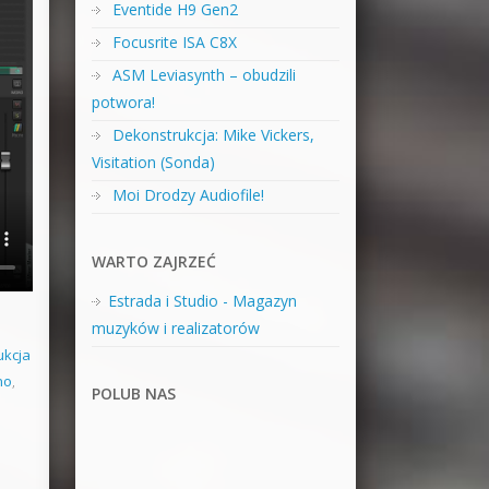
Eventide H9 Gen2
Focusrite ISA C8X
ASM Leviasynth – obudzili
potwora!
Dekonstrukcja: Mike Vickers,
Visitation (Sonda)
Moi Drodzy Audiofile!
WARTO ZAJRZEĆ
Estrada i Studio - Magazyn
muzyków i realizatorów
ukcja
no
,
POLUB NAS