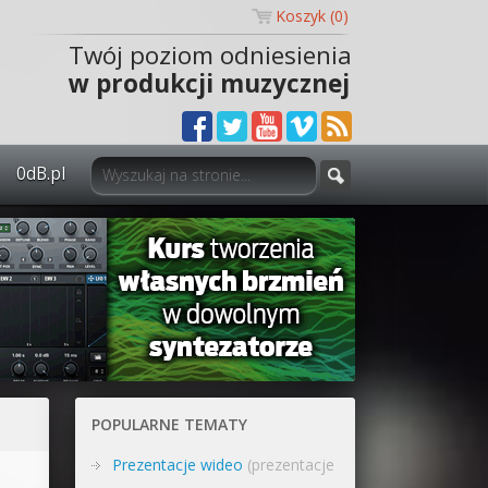
Koszyk (
0
)
Twój poziom odniesienia
w produkcji muzycznej
0dB.pl
0dB.pl - informacje
Newsletter
Materiały dla mediów
Archiwum aktualności
Polityka prywatności
POPULARNE TEMATY
Regulamin
Prezentacje wideo
(prezentacje