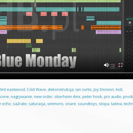
clint eastwood
,
Cold Wave
,
dekonstrukcja
,
ian curtis
,
Joy Division
,
kick
,
icone
,
nagrywanie
,
new order
,
oberheim dmx
,
peter hook
,
pro audio
,
prod
e echo
,
sa2rate
,
saturacja
,
simmons
,
snare
,
soundtoys
,
stopa
,
taśma
,
tech