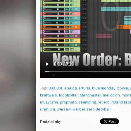
Tagi:
808
,
80s
,
analog
,
arturia
,
blue monday
,
bowie
,
kraftwerk
,
looptrotter
,
Manchester
,
mellotron
,
morr
muzyczna
,
prophet 5
,
reamping
,
reverb
,
roland tap
uranium
,
warsaw
,
werbel
,
zero decybeli
Podziel się: