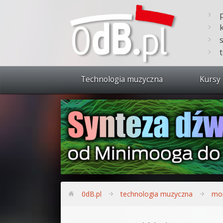
Technologia muzyczna
Kursy 
Zobacz 
Synteza
Produkc
Bitwig S
Produkc
0dB.pl
technologia muzyczna
mor
Sylenth