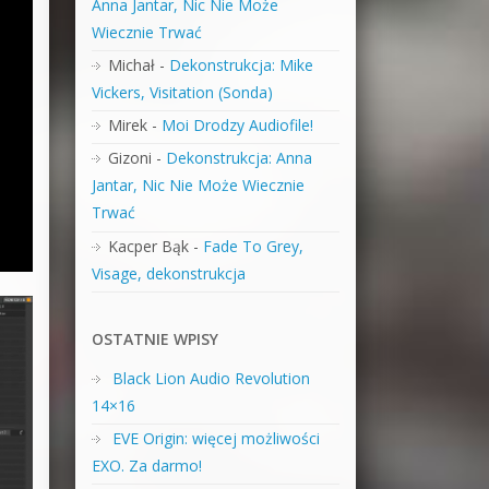
Anna Jantar, Nic Nie Może
Wiecznie Trwać
Michał
-
Dekonstrukcja: Mike
Vickers, Visitation (Sonda)
Mirek
-
Moi Drodzy Audiofile!
Gizoni
-
Dekonstrukcja: Anna
Jantar, Nic Nie Może Wiecznie
Trwać
Kacper Bąk
-
Fade To Grey,
Visage, dekonstrukcja
OSTATNIE WPISY
Black Lion Audio Revolution
14×16
EVE Origin: więcej możliwości
EXO. Za darmo!