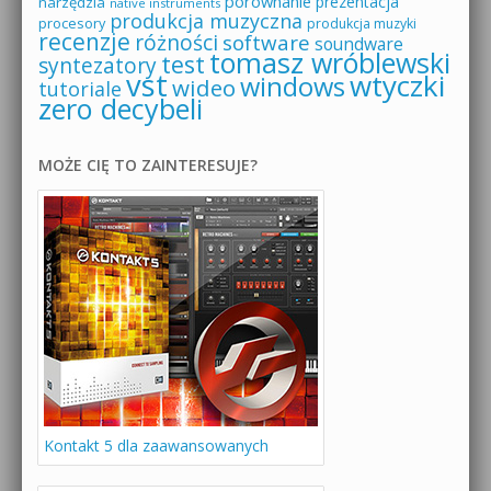
porównanie
prezentacja
narzędzia
native instruments
produkcja muzyczna
procesory
produkcja muzyki
recenzje
różności
software
soundware
tomasz wróblewski
test
syntezatory
vst
wtyczki
windows
wideo
tutoriale
zero decybeli
MOŻE CIĘ TO ZAINTERESUJE?
Kontakt 5 dla zaawansowanych