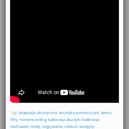
Tagi:
adaptacja akustyczna
,
akustyka pomieszczeń
,
atmos
,
filtry
,
homerecording
,
kalibracja akustyki
,
kalibracja
słuchawek
,
mody
,
nagrywanie
,
odsłuch studyjny
,