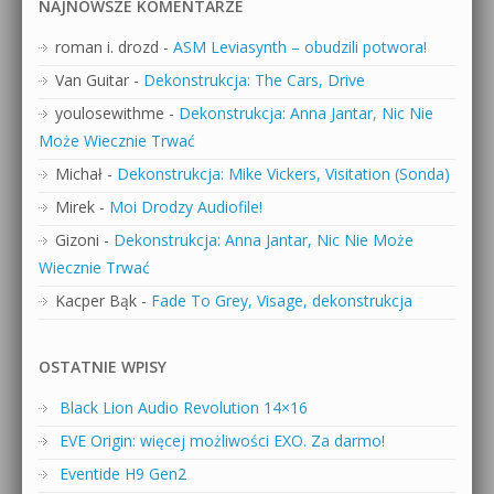
NAJNOWSZE KOMENTARZE
roman i. drozd
-
ASM Leviasynth – obudzili potwora!
Van Guitar
-
Dekonstrukcja: The Cars, Drive
youlosewithme
-
Dekonstrukcja: Anna Jantar, Nic Nie
Może Wiecznie Trwać
Michał
-
Dekonstrukcja: Mike Vickers, Visitation (Sonda)
Mirek
-
Moi Drodzy Audiofile!
Gizoni
-
Dekonstrukcja: Anna Jantar, Nic Nie Może
Wiecznie Trwać
Kacper Bąk
-
Fade To Grey, Visage, dekonstrukcja
OSTATNIE WPISY
Black Lion Audio Revolution 14×16
EVE Origin: więcej możliwości EXO. Za darmo!
Eventide H9 Gen2