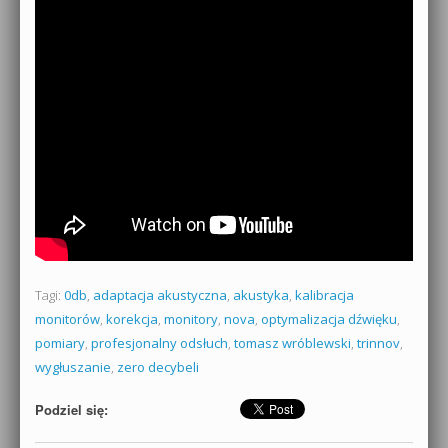
Tagi:
0db
,
adaptacja akustyczna
,
akustyka
,
kalibracja
monitorów
,
korekcja
,
monitory
,
nova
,
optymalizacja dźwięku
,
pomiary
,
profesjonalny odsłuch
,
tomasz wróblewski
,
trinnov
,
wygłuszanie
,
zero decybeli
Podziel się: