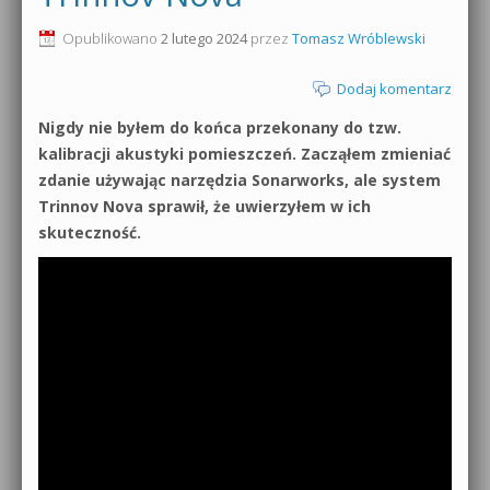
0dB.pl - informacje
Opublikowano
2 lutego 2024
przez
Tomasz Wróblewski
Produkcja muzyczna od podstaw
Newsletter
Dodaj komentarz
Sylenth1 od podstaw
Nigdy nie byłem do końca przekonany do tzw.
Materiały dla mediów
Sound Forge od podstaw
kalibracji akustyki pomieszczeń. Zacząłem zmieniać
Archiwum aktualności
zdanie używając narzędzia Sonarworks, ale system
Dubstep z syntezatorem Massive
Trinnov Nova sprawił, że uwierzyłem w ich
Polityka prywatności
skuteczność.
Kontakt 5 Kompendium
Regulamin
Pakiety
Działanie sklepu internetowego
Wyszukiwanie