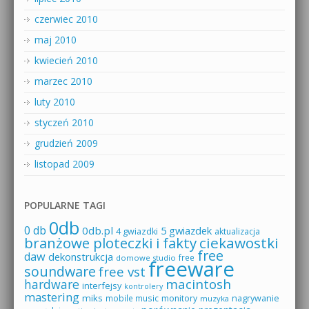
czerwiec 2010
maj 2010
kwiecień 2010
marzec 2010
luty 2010
styczeń 2010
grudzień 2009
listopad 2009
POPULARNE TAGI
0db
0 db
0db.pl
5 gwiazdek
4 gwiazdki
aktualizacja
branżowe ploteczki i fakty
ciekawostki
free
daw
dekonstrukcja
free
domowe studio
freeware
soundware
free vst
macintosh
hardware
interfejsy
kontrolery
mastering
miks
mobile music
monitory
nagrywanie
muzyka