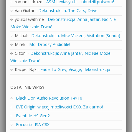
roman i. drozd
-
ASM Leviasynth – obudzili potwora!
Van Guitar
-
Dekonstrukcja: The Cars, Drive
youlosewithme
-
Dekonstrukcja: Anna Jantar, Nic Nie
Może Wiecznie Trwać
Michał
-
Dekonstrukcja: Mike Vickers, Visitation (Sonda)
Mirek
-
Moi Drodzy Audiofile!
Gizoni
-
Dekonstrukcja: Anna Jantar, Nic Nie Może
Wiecznie Trwać
Kacper Bąk
-
Fade To Grey, Visage, dekonstrukcja
OSTATNIE WPISY
Black Lion Audio Revolution 14×16
EVE Origin: więcej możliwości EXO. Za darmo!
Eventide H9 Gen2
Focusrite ISA C8X