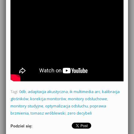
Tagi:
0db
,
adaptacja akustyczna
,
ik multimedia arc
,
kalibracja
głośników
,
korekcja monitorów
,
monitory odsłuchowe
,
monitory studyjne
,
optymalizacja odsłuchu
,
poprawa
brzmienia
,
tomasz wróblewski
,
zero decybeli
Podziel się: