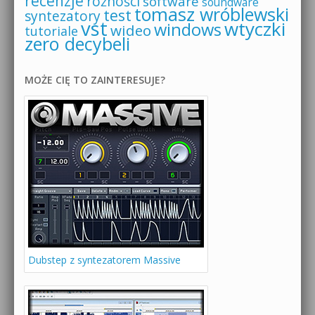
recenzje
różności
software
soundware
tomasz wróblewski
test
syntezatory
vst
wtyczki
windows
wideo
tutoriale
zero decybeli
MOŻE CIĘ TO ZAINTERESUJE?
Dubstep z syntezatorem Massive