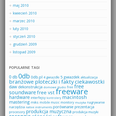
maj 2010
kwiecień 2010
marzec 2010
luty 2010
styczeń 2010
grudzień 2009
listopad 2009
POPULARNE TAGI
0db
0 db
0db.pl
5 gwiazdek
4 gwiazdki
aktualizacja
branżowe ploteczki i fakty
ciekawostki
free
daw
dekonstrukcja
free
domowe studio
freeware
soundware
free vst
macintosh
hardware
interfejsy
kontrolery
mastering
miks
mobile music
monitory
nagrywanie
muzyka
porównanie
prezentacja
narzędzia
native instruments
produkcja muzyczna
procesory
produkcja muzyki