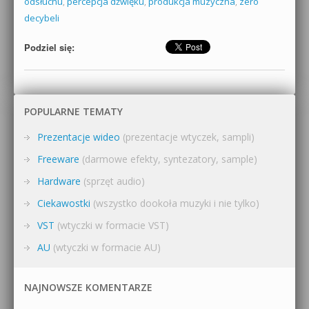
odsłuchu
,
percepcja dźwięku
,
produkcja muzyczna
,
zero
decybeli
Podziel się:
POPULARNE TEMATY
Prezentacje wideo
(prezentacje wtyczek, sampli)
Freeware
(darmowe efekty, syntezatory, sample)
Hardware
(sprzęt audio)
Ciekawostki
(wszystko dookoła muzyki i nie tylko)
VST
(wtyczki w formacie VST)
AU
(wtyczki w formacie AU)
NAJNOWSZE KOMENTARZE