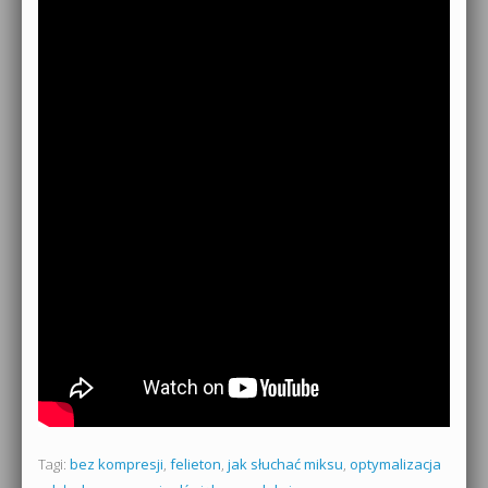
Tagi:
bez kompresji
,
felieton
,
jak słuchać miksu
,
optymalizacja