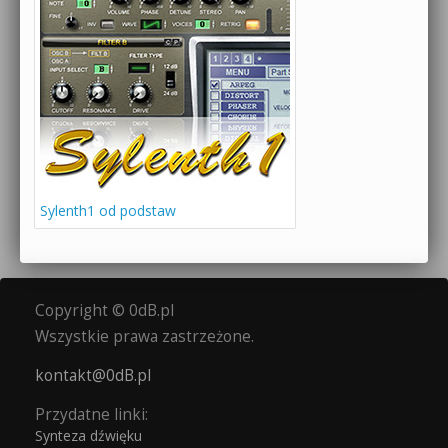
Sylenth1 od podstaw
Copyright © 0dB.pl
Wszystkie prawa zastrzeżone.
kontakt@0dB.pl
Przydatne linki:
Synteza dźwięku