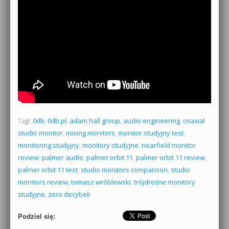
Tagi:
0db
,
0db.pl
,
adam hall group
,
audio engineering
,
coaxial
studio monitor
,
mixing monitors
,
monitor studyjny test
,
monitoring studyjny
,
monitory studyjne
,
nearfield monitor
review
,
palmer audio
,
palmer orbit 11
,
palmer orbit 11 review
,
palmer orbit 11 test
,
studio monitors comparison
,
studio
monitors review
,
tomasz wróblewski
,
trójdrożne monitory
studyjne
,
zero decybeli
Podziel się: