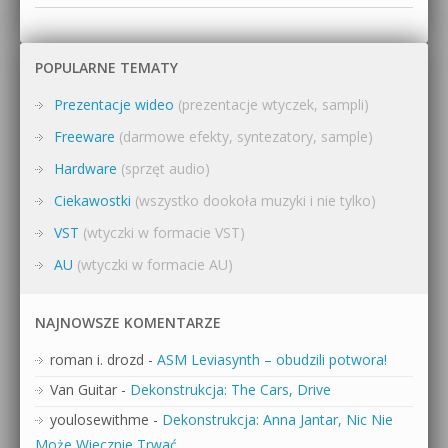
POPULARNE TEMATY
Prezentacje wideo
(prezentacje wtyczek, sampli)
Freeware
(darmowe efekty, syntezatory, sample)
Hardware
(sprzęt audio)
Ciekawostki
(wszystko dookoła muzyki i nie tylko)
VST
(wtyczki w formacie VST)
AU
(wtyczki w formacie AU)
NAJNOWSZE KOMENTARZE
roman i. drozd
-
ASM Leviasynth – obudzili potwora!
Van Guitar
-
Dekonstrukcja: The Cars, Drive
youlosewithme
-
Dekonstrukcja: Anna Jantar, Nic Nie
Może Wiecznie Trwać