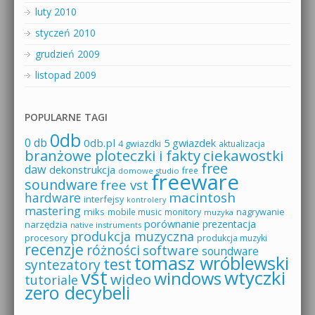
luty 2010
styczeń 2010
grudzień 2009
listopad 2009
POPULARNE TAGI
0db
0 db
0db.pl
5 gwiazdek
4 gwiazdki
aktualizacja
branżowe ploteczki i fakty
ciekawostki
free
daw
dekonstrukcja
free
domowe studio
freeware
soundware
free vst
macintosh
hardware
interfejsy
kontrolery
mastering
miks
mobile music
monitory
nagrywanie
muzyka
porównanie
prezentacja
narzędzia
native instruments
produkcja muzyczna
procesory
produkcja muzyki
recenzje
różności
software
soundware
tomasz wróblewski
test
syntezatory
vst
wtyczki
windows
wideo
tutoriale
zero decybeli