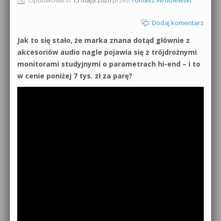
0dB.pl - informacje
Produkcja muzyczna od podstaw
Dodaj komentarz
Newsletter
Jak to się stało, że marka znana dotąd głównie z
Sylenth1 od podstaw
akcesoriów audio nagle pojawia się z trójdrożnymi
Materiały dla mediów
monitorami studyjnymi o parametrach hi-end – i to
Sound Forge od podstaw
w cenie poniżej 7 tys. zł za parę?
Archiwum aktualności
Dubstep z syntezatorem Massive
Polityka prywatności
Kontakt 5 Kompendium
Regulamin
Pakiety
Działanie sklepu internetowego
Wyszukiwanie