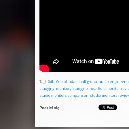
Tagi:
0db
,
0db.pl
,
adam hall group
,
audio engineerin
studyjny
,
monitory studyjne
,
nearfield monitor rev
studio monitors comparison
,
studio monitors revie
Podziel się: