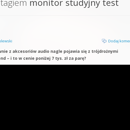
 tagiem
monitor studyjny test
orge od podstaw
 z syntezatorem Massive
 5 Kompendium
lewski
Dodaj kome
wnie z akcesoriów audio nagle pojawia się z trójdrożnymi
 – i to w cenie poniżej 7 tys. zł za parę?