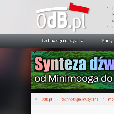
Technologia muzyczna
Kursy 
Zobacz 
Synteza
Produkc
Bitwig S
Produkc
0dB.pl
technologia muzyczna
mon
Sylenth