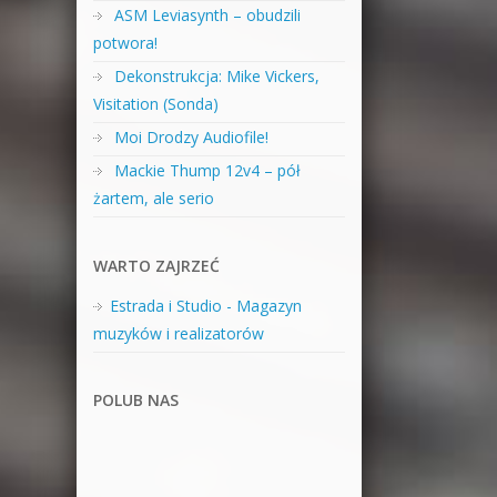
ASM Leviasynth – obudzili
potwora!
Dekonstrukcja: Mike Vickers,
Visitation (Sonda)
Moi Drodzy Audiofile!
Mackie Thump 12v4 – pół
żartem, ale serio
WARTO ZAJRZEĆ
Estrada i Studio - Magazyn
muzyków i realizatorów
POLUB NAS