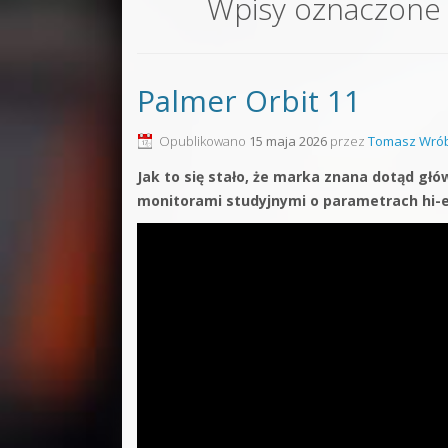
Wpisy oznaczone
Sound F
Dubstep
Palmer Orbit 11
Kontakt
Pakiety
Opublikowano
15 maja 2026
przez
Tomasz Wrób
Jak to się stało, że marka znana dotąd głó
monitorami studyjnymi o parametrach hi-end