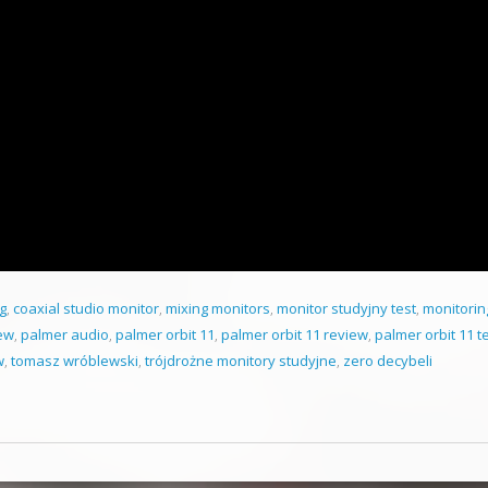
g
,
coaxial studio monitor
,
mixing monitors
,
monitor studyjny test
,
monitorin
iew
,
palmer audio
,
palmer orbit 11
,
palmer orbit 11 review
,
palmer orbit 11 t
w
,
tomasz wróblewski
,
trójdrożne monitory studyjne
,
zero decybeli