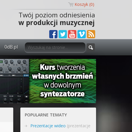
Koszyk (
0
)
Twój poziom odniesienia
w produkcji muzycznej
0dB.pl
0dB.pl - informacje
Newsletter
Materiały dla mediów
Archiwum aktualności
Polityka prywatności
POPULARNE TEMATY
Regulamin
Prezentacje wideo
(prezentacje