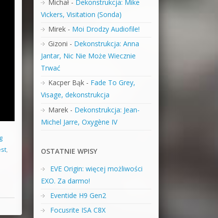
Michał
-
Dekonstrukcja: Mike
Vickers, Visitation (Sonda)
Mirek
-
Moi Drodzy Audiofile!
Gizoni
-
Dekonstrukcja: Anna
Jantar, Nic Nie Może Wiecznie
Trwać
Kacper Bąk
-
Fade To Grey,
Visage, dekonstrukcja
Marek
-
Dekonstrukcja: Jean-
Michel Jarre, Oxygène IV
g
est
,
OSTATNIE WPISY
EVE Origin: więcej możliwości
EXO. Za darmo!
Eventide H9 Gen2
Focusrite ISA C8X