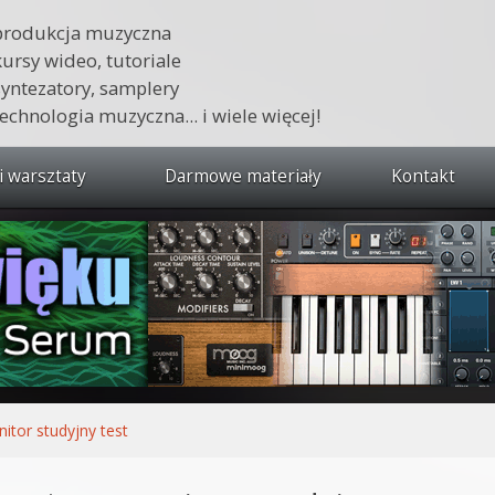
produkcja muzyczna
kursy wideo, tutoriale
syntezatory, samplery
technologia muzyczna... i wiele więcej!
i warsztaty
Darmowe materiały
Kontakt
wszystkie kursy i warsztaty
 dźwięku 🔥
ja muzyczna w praktyce
tudio od podstaw
ja muzyczna od podstaw
itor studyjny test
1 od podstaw