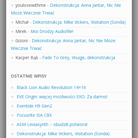
youlosewithme
-
Dekonstrukcja: Anna Jantar, Nic Nie
Może Wiecznie Trwać
Michał
-
Dekonstrukcja: Mike Vickers, Visitation (Sonda)
Mirek
-
Moi Drodzy Audiofile!
Gizoni
-
Dekonstrukcja: Anna Jantar, Nic Nie Może
Wiecznie Trwać
Kacper Bąk
-
Fade To Grey, Visage, dekonstrukcja
OSTATNIE WPISY
Black Lion Audio Revolution 14×16
EVE Origin: więcej możliwości EXO. Za darmo!
Eventide H9 Gen2
Focusrite ISA C8X
ASM Leviasynth – obudzili potwora!
Dekonstrukcja: Mike Vickers, Visitation (Sonda)