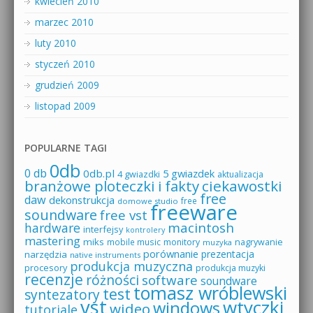
kwiecień 2010
marzec 2010
luty 2010
styczeń 2010
grudzień 2009
listopad 2009
POPULARNE TAGI
0db
0 db
0db.pl
5 gwiazdek
4 gwiazdki
aktualizacja
branżowe ploteczki i fakty
ciekawostki
free
daw
dekonstrukcja
free
domowe studio
freeware
soundware
free vst
macintosh
hardware
interfejsy
kontrolery
mastering
miks
mobile music
monitory
nagrywanie
muzyka
porównanie
prezentacja
narzędzia
native instruments
produkcja muzyczna
procesory
produkcja muzyki
recenzje
różności
software
soundware
tomasz wróblewski
test
syntezatory
vst
wtyczki
windows
wideo
tutoriale