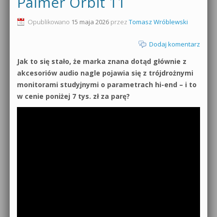
Palmer Orbit 11
0dB.pl - informacje
Produkcja muzyczna od podstaw
Opublikowano
15 maja 2026
przez
Tomasz Wróblewski
Newsletter
Sylenth1 od podstaw
Dodaj komentarz
Materiały dla mediów
Jak to się stało, że marka znana dotąd głównie z
Sound Forge od podstaw
akcesoriów audio nagle pojawia się z trójdrożnymi
Archiwum aktualności
monitorami studyjnymi o parametrach hi-end – i to
Dubstep z syntezatorem Massive
w cenie poniżej 7 tys. zł za parę?
Polityka prywatności
Kontakt 5 Kompendium
Regulamin
Pakiety
Działanie sklepu internetowego
Wyszukiwanie