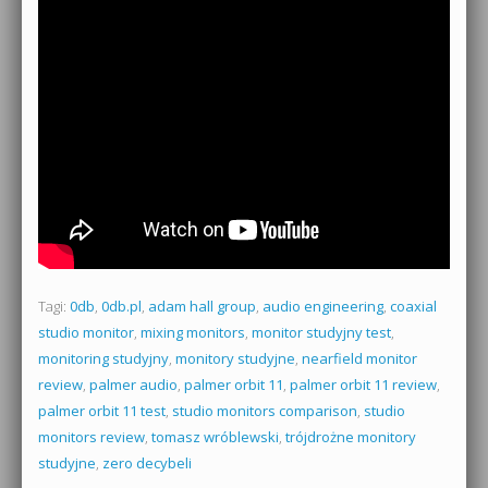
Tagi:
0db
,
0db.pl
,
adam hall group
,
audio engineering
,
coaxial
studio monitor
,
mixing monitors
,
monitor studyjny test
,
monitoring studyjny
,
monitory studyjne
,
nearfield monitor
review
,
palmer audio
,
palmer orbit 11
,
palmer orbit 11 review
,
palmer orbit 11 test
,
studio monitors comparison
,
studio
monitors review
,
tomasz wróblewski
,
trójdrożne monitory
studyjne
,
zero decybeli